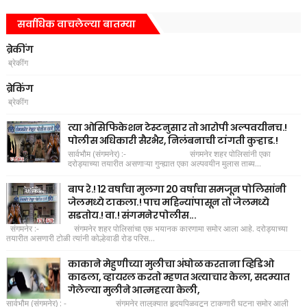
सर्वाधिक वाचलेल्या बातम्या
ब्रेकींग
ब्रेकींग
ब्रेकिंग
ब्रेकींग
त्या ओसिफिकेशन टेस्टनुसार तो आरोपी अल्पवयीनच.!
पोलीस अधिकारी सैरभैर, निलंबनाची टांगती कुऱ्हाड.!
सार्वभौम (संगमनेर) :- संगमनेर शहर पोलिसांनी एका
दरोड्याच्या तयारीत असणाऱ्या गुन्ह्यात एका अल्पवयीन मुलास ताब्य...
बाप रे.! 12 वर्षाचा मुलगा 20 वर्षाचा समजून पोलिसांनी
जेलमध्ये टाकला.! पाच महिन्यांपासून तो जेलमध्ये
सडतोय.! वा.! संगमनेर पोलीस...
संगमनेर :- संगमनेर शहर पोलिसांचा एक भयानक कारणामा समोर आला आहे. दरोड्याच्या
तयारीत असणारी टोळी त्यांनी कोल्हेवाडी रोड परिस...
काकाने मेहुणीच्या मुलीचा अंघोळ करताना व्हिडिओ
काढला, व्हायरल करतो म्हणत अत्याचार केला, सदम्यात
गेलेल्या मुलीने आत्महत्या केली,
सार्वभौम (संगमनेर) : - संगमनेर तालुक्यात हृदयपिळवटून टाकणारी घटना समोर आली