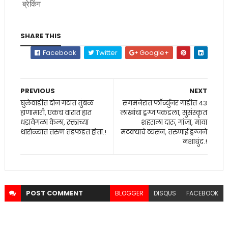
ब्रेकिंग
SHARE THIS
Facebook
Twitter
Google+
PREVIOUS
NEXT
घुलेवाडीत दोन गटात तुंबळ
संगमनेरात फाॅर्च्युनर गाडीत 43
हाणामारी, एकच वारात हात
लाखांचा ड्रग्ज पकडला, सुसंस्कृत
धडावेगळा केला, रक्ताच्या
शहराला दारु, गांजा, मावा
थारोळ्यात तरुण तडफडत होता.!
मटक्याचे व्यसन, तरुणाई ड्रग्जने
नशाधुंद.!
POST
COMMENT
BLOGGER
DISQUS
FACEBOOK