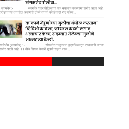
संगमनेर पोलीस...
संगमनेर :- संगमनेर शहर पोलिसांचा एक भयानक कारणामा समोर आला आहे.
दरोड्याच्या तयारीत असणारी टोळी त्यांनी कोल्हेवाडी रोड परिस...
काकाने मेहुणीच्या मुलीचा अंघोळ करताना
व्हिडिओ काढला, व्हायरल करतो म्हणत
अत्याचार केला, सदम्यात गेलेल्या मुलीने
आत्महत्या केली,
सार्वभौम (संगमनेर) : - संगमनेर तालुक्यात हृदयपिळवटून टाकणारी घटना
समोर आली आहे. 11 वीचे शिक्षण घेणारी मुलगी राहता ताल...