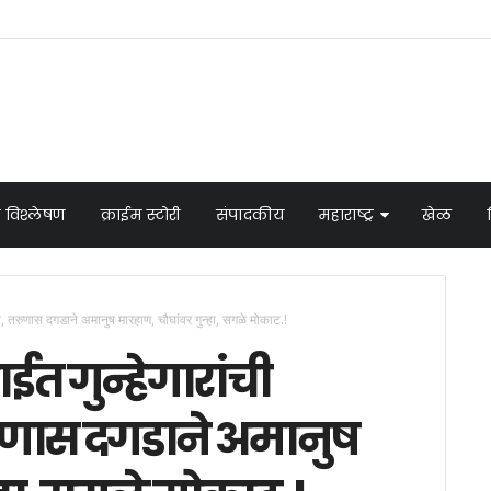
 विश्लेषण
क्राईम स्टोरी
संपादकीय
महाराष्ट्र
खेळ
 तरुणास दगडाने अमानुष मारहाण, चौघांवर गुन्हा, सगळे मोकाट.!
त गुन्हेगारांची
णास दगडाने अमानुष