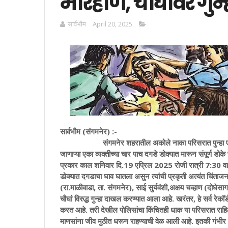
मारहाण, चौघांवर गुन
सार्वभाैम
April 20, 2025
सार्वभौम (संगमनेर) :-
संगमनेर शहरातील अकोले नाका परिसरात पुन्हा एकदा दह
जाणाऱ्या एका व्यक्तीच्या चार पाच दगडे डोक्यात मारून संपूर्ण डोक
प्रकार काल शनिवार दि.19 एप्रिल 2025 रोजी रात्री 7:30 वाज
डोक्यात दगडाचा घाव घातला असुन त्यांची प्रकृती अत्यंत चिंताजन 
(रा.माळीवाडा, ता. संगमनेर), साई सुर्यवंशी,अक्षय चव्हाण (द
चौघां विरुद्ध गुन्हा दाखल करण्यात आला आहे. खरंतर, हे सर्व र
करत आहे. तरी देखील पोलिसांचा किंचितही धाक या परिसरात राहिला न
माणसांना जीव मुठीत धरून राहण्याची वेळ आली आहे. इतकी गंभीर 