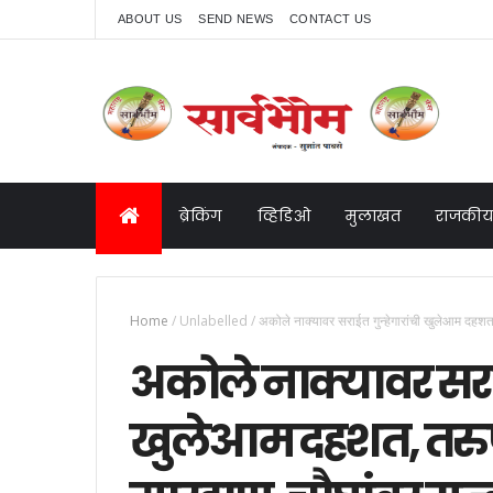
ABOUT US
SEND NEWS
CONTACT US
ब्रेकिंग
व्हिडिओ
मुलाखत
राजकीय
Home
/
Unlabelled
/
अकोले नाक्यावर सराईत गुन्हेगारांची खुलेआम दहशत,
अकोले नाक्यावर सराई
खुलेआम दहशत, तरु