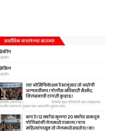
सर्वाधिक वाचलेल्या बातम्या
ब्रेकींग
ब्रेकींग
ब्रेकिंग
ब्रेकींग
त्या ओसिफिकेशन टेस्टनुसार तो आरोपी
अल्पवयीनच.! पोलीस अधिकारी सैरभैर,
निलंबनाची टांगती कुऱ्हाड.!
सार्वभौम (संगमनेर) :- संगमनेर शहर पोलिसांनी एका दरोड्याच्या
तयारीत असणाऱ्या गुन्ह्यात एका अल्पवयीन मुलास ताब्य...
बाप रे.! 12 वर्षाचा मुलगा 20 वर्षाचा समजून
पोलिसांनी जेलमध्ये टाकला.! पाच
महिन्यांपासून तो जेलमध्ये सडतोय.! वा.!