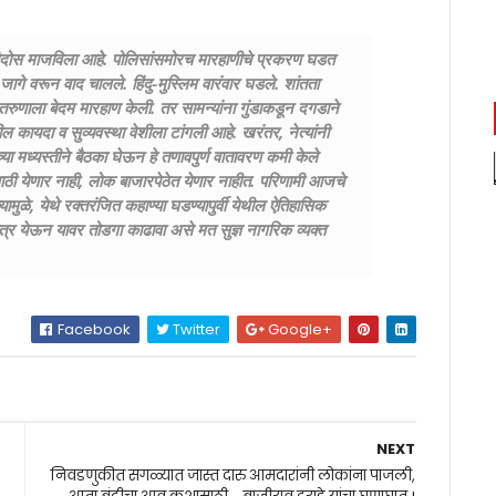
े हैदोस माजविला आहे. पोलिसांसमोरच मारहाणीचे प्रकरण घडत
े वरून वाद चालले. हिंदु-मुस्लिम वारंवार घडले. शांतता
तरुणाला बेदम मारहाण केली. तर सामन्यांना गुंडाकडून दगडाने
ील कायदा व सुव्यवस्था वेशीला टांगली आहे. खरंतर, नेत्यांनी
ा मध्यस्तीने बैठका घेऊन हे तणावपुर्ण वातावरण कमी केले
ासाठी येणार नाही, लोक बाजारपेठेत येणार नाहीत. परिणामी आजचे
ळे, येथे रक्तरंजित कहाण्या घडण्यापुर्वी येथील ऐतिहासिक
्र येऊन यावर तोडगा काढावा असे मत सुज्ञ नागरिक व्यक्त
Facebook
Twitter
Google+
NEXT
निवडणुकीत सगळ्यात जास्त दारु आमदारांनी लोकांना पाजली,