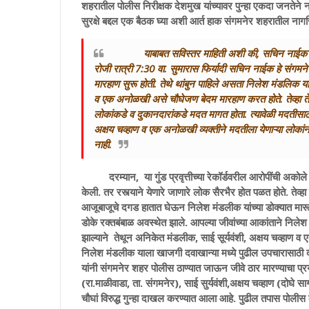
शहरातील पोलीस निरीक्षक देशमुख यांच्यावर पुन्हा एकदा जनतेने
सुरक्षे बद्दल एक बैठक घ्या अशी आर्त हाक संगमनेर शहरातील नागर
याबाबत सविस्तर माहिती अशी की, सचिन नाईक या
रोजी रात्री 7:30 वा. सुमारास फिर्यादी सचिन नाईक हे संग
मारहाण सुरू होती. तेथे थांबुन पाहिले असता निलेश मंडलिक या
व एक अनोळखी असे चौघेजण बेदम मारहाण करत होते. तेव्हा तेथे
लोकांकडे व दुकानदारांकडे मदत मागत होता. त्यावेळी मदतीसा
अक्षय चव्हाण व एक अनोळखी व्यक्तीने मदतीला येणाऱ्या लोका
नाही.
दरम्यान, या गुंड प्रवृत्तीच्या रेकॉर्डवरील आरोपींची अकोल
केली. तर रस्त्याने येणारे जाणारे लोक सैरभैर होत पळत होते.
आजूबाजूचे दगड हातात घेऊन निलेश मंडलीक यांच्या डोक्यात मारू ल
डोके रक्तबंबाळ अवस्थेत झाले. आपल्या जीवांच्या आकांताने निले
झाल्याने तेथून अनिकेत मंडलीक, साई सूर्यवंशी, अक्षय चव्हाण 
निलेश मंडलीक याला खाजगी दवाखान्या मध्ये पुढील उपचारासाठी द
यांनी संगमनेर शहर पोलीस ठाण्यात जाऊन जीवे ठार मारण्याचा प्र
(रा.माळीवाडा, ता. संगमनेर), साई सुर्यवंशी,अक्षय चव्हाण (द
चौघां विरुद्ध गुन्हा दाखल करण्यात आला आहे. पुढील तपास पोली