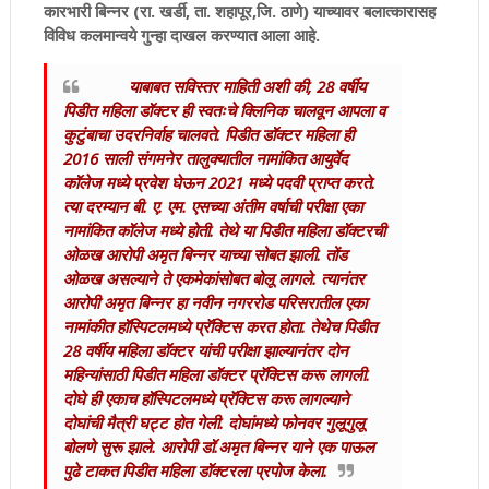
कारभारी बिन्नर (रा. खर्डी, ता. शहापूर,जि. ठाणे) याच्यावर बलात्कारासह
विविध कलमान्वये गुन्हा दाखल करण्यात आला आहे.
याबाबत सविस्तर माहिती अशी की, 28 वर्षीय
पिडीत महिला डॉक्टर ही स्वतःचे क्लिनिक चालवून आपला व
कुटुंबाचा उदरनिर्वाह चालवते. पिडीत डॉक्टर महिला ही
2016 साली संगमनेर तालुक्यातील नामांकित आयुर्वेद
कॉलेज मध्ये प्रवेश घेऊन 2021 मध्ये पदवी प्राप्त करते.
त्या दरम्यान बी. ए. एम. एसच्या अंतीम वर्षाची परीक्षा एका
नामांकित कॉलेज मध्ये होती. तेथे या पिडीत महिला डॉक्टरची
ओळख आरोपी अमृत बिन्नर याच्या सोबत झाली. तोंड
ओळख असल्याने ते एकमेकांसोबत बोलू लागले. त्यानंतर
आरोपी अमृत बिन्नर हा नवीन नगररोड परिसरातील एका
नामांकीत हॉस्पिटलमध्ये प्रॅक्टिस करत होता. तेथेच पिडीत
28 वर्षीय महिला डॉक्टर यांची परीक्षा झाल्यानंतर दोन
महिन्यांसाठी पिडीत महिला डॉक्टर प्रॅक्टिस करू लागली.
दोघे ही एकाच हॉस्पिटलमध्ये प्रॅक्टिस करू लागल्याने
दोघांची मैत्री घट्ट होत गेली. दोघांमध्ये फोनवर गुलूगुलू
बोलणे सुरू झाले. आरोपी डॉ.अमृत बिन्नर याने एक पाऊल
पुढे टाकत पिडीत महिला डॉक्टरला प्रपोज केला.