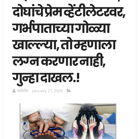
दोघांचे प्रेम व्हेंटीलेटरवर,
गर्भपाताच्या गोळ्या
खाल्ल्या, तो म्हणाला
लग्न करणार नाही,
गुन्हा दाखल.!
सार्वभाैम
January 21, 2026