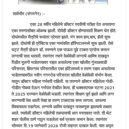
सार्वभौम (संगमनेर) :-
एका 28 वर्षीय महिलेचे डॉक्टर पदवीची परीक्षा देत असताना
एका तरुणासोबत ओळख झाली. दोघेही डॉक्टर होण्यासाठी शिक्षण घेत होते.
दोघांमधील मैत्रीचे रूपांतर प्रेमात झाले. मंग काय हाय,बाय, हॅलो सुरू
झाले. दोघांची ही प्रॅक्टिस एका नामांकीत हॉस्पिटलमध्ये सुरू झाली. तेथे
घट्ट मैत्री होऊन डॉ. तरुणाने एक पाऊल पुढे टाकत प्रपोज करून
लग्नाची साद घातली. त्यानंतर त्याने वेळोवेळी लग्नाचे आमिष दाखवून
पिडीत मुलगी भाडेतत्त्वावर राहत असलेल्या एका खोलीत गुंजाळवाडी
परिसरात, हिवरगाव परिसरातील एका हॉटेलमध्ये व तरुण राहत असलेल्या
भाडेतत्त्वावरील नवीन नगररोड परिसरात खोलीत वेळोवेळी संभोग केला.
यातुन डॉक्टर महिला गर्भवती राहिली. या तरुणाने डॉक्टर महिलेला गोडी-
गोडीत गोळ्या देऊन गर्भपात देखील केला. ही धक्कादायक घटना 2021
ते 2025 दरम्यान वेळोवेळी घडली. त्यानंतर शिक्षण पूर्ण झाले आणि लग्न
करण्याची वेळ आली तेव्हा हा तरुण टाळाटाळ करू लागला. आपल्या
विश्वासाला तडागेला. लग्नाचे आमिष दाखवुन फसवणुक झाल्याचे लक्षात
आले. त्यावेळी डॉक्टर महिलेची तळपायाची आग मस्तकात जाते. ती थेट
शहर पोलीस ठाणे गाठून घडलेला सर्व प्रकार कथन केला. त्यानंतर
सोमवार दि.19 जानेवारी 2026 रोजी तक्रार दाखल केली. यात अमृत