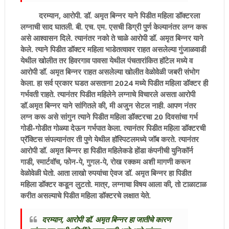
दरम्यान, आरोपी. डॉ. अमृत बिन्नर याने पिडीत महिला डॉक्टरला
लग्नाची साद घातली. बी. एच. एम. एसची डिग्री पुर्ण केल्यानंतर लग्न करू
असे आश्वासन दिले. त्यानंतर नको ते चाळे आरोपी डॉ. अमृत बिन्नर याने
केले. त्याने पिडीत डॉक्टर महिला भाडेतत्वावर राहत असलेल्या गुंजाळवाडी
येथील खोलीत तर हिवरगाव पावसा येथील पंचतारांकित हॉटेल मध्ये व
आरोपी डॉ. अमृत बिन्नर राहत असलेल्या खोलीत वेळोवेळी जबरी संभोग
केला. हा सर्व प्रकार घडत असताना 2024 मध्ये पिडीत महिला डॉक्टर ही
गर्भवती राहते. त्यानंतर पिडीत महिलेने लग्नाचे विचारले असता आरोपी
डॉ.अमृत बिन्नर याने सांगितले की, मी अजुन सेटल नाही. आपण नंतर
लग्न करू असे सांगुन त्याने पिडीत महिला डॉक्टरचा 20 दिवसांचा गर्भ
गोडी-गोडीत गोळ्या देऊन गर्भपात केला. त्यानंतर पिडीत महिला डॉक्टरची
प्रॅक्टिस संपल्यानंतर ती पुणे येथील हॉस्पिटलमध्ये जॉब करते. त्यानंतर
आरोपी डॉ. अमृत बिन्नर हा पिडीत महिलेकडे होंडा कंपनीची युनिकॉर्न
गाडी, स्मार्टवॉच, फोन-पे, गुगल-पे, रोख रक्कम अशी मागणी करून
वेळोवेळी घेतो. आता लाखो रुपयांचा ऐवज डॉ. अमृत बिन्नर हा पिडीत
महिला डॉक्टर कडून लुटतो. मात्र, लग्नाचा विषय आला की, तो टाळाटाळ
करीत असल्याचे पिडीत महिला डॉक्टरचे लक्षात येते.
दरम्यान, आरोपी डॉ. अमृत बिन्नर हा जातीचे कारण