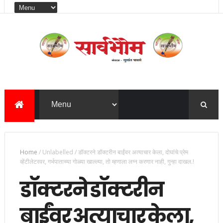
Home
/
Unlabelled
/
डॉक्टरने डॉक्टरीन बाईंवर अत्याचार केला, दोघांचे प्रेम
व्हेंटीलेटरवर, गर्भपाताच्या गोळ्या खाल्ल्या, तो म्हणाला लग्न करणार नाही, गुन्हा दाखल.!
डॉक्टरने डॉक्टरीन
बाईंवर अत्याचार केला,