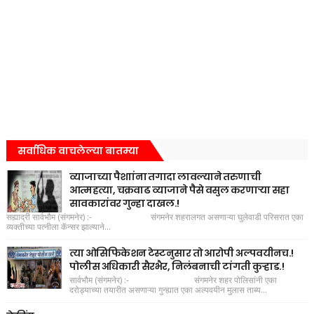
सर्वाधिक वाचलेल्या बातम्या
व्याजाच्या पैशाांना तगादा लावल्याने तरुणाची
आत्महत्या, चक्रवाढ व्याजाने पैसे वसुल करणाऱ्या सहा
सावकारांवर गुन्हा दाखल.!
सह्याद्री सार्वभौम (संगमनेर) :- संगमनेर शहरालगत असणाऱ्या घुलेवाडी परिसरात एका
व्यक्तीच्या पत्नीला कॅन्सर झाल्याने...
त्या ओसिफिकेशन टेस्टनुसार तो आरोपी अल्पवयीनच.!
पोलीस अधिकारी सैरभैर, निलंबनाची टांगती कुऱ्हाड.!
सार्वभौम (संगमनेर) :- संगमनेर शहर पोलिसांनी एका
दरोड्याच्या तयारीत असणाऱ्या गुन्ह्यात एका अल्पवयीन मुलास ताब्य...