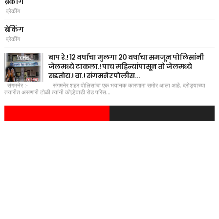
ब्रेकींग
ब्रेकींग
ब्रेकिंग
ब्रेकींग
बाप रे.! 12 वर्षाचा मुलगा 20 वर्षाचा समजून पोलिसांनी
जेलमध्ये टाकला.! पाच महिन्यांपासून तो जेलमध्ये
सडतोय.! वा.! संगमनेर पोलीस...
संगमनेर :- संगमनेर शहर पोलिसांचा एक भयानक कारणामा समोर आला आहे. दरोड्याच्या
तयारीत असणारी टोळी त्यांनी कोल्हेवाडी रोड परिस...