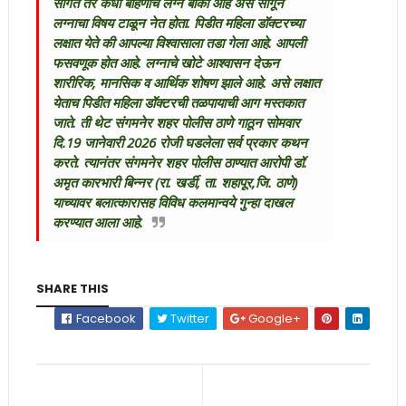
सांगत तर कधी बहिणींचे लग्न बाकी आहे असे सांगून
लग्नाचा विषय टाळून नेत होता. पिडीत महिला डॉक्टरच्या
लक्षात येते की आपल्या विश्वासाला तडा गेला आहे. आपली
फसवणूक होत आहे. लग्नाचे खोटे आश्वासन देऊन
शारीरिक, मानसिक व आर्थिक शोषण झाले आहे. असे लक्षात
येताच पिडीत महिला डॉक्टरची तळपायाची आग मस्तकात
जाते. ती थेट संगमनेर शहर पोलीस ठाणे गाठून सोमवार
दि.19 जानेवारी 2026 रोजी घडलेला सर्व प्रकार कथन
करते. त्यानंतर संगमनेर शहर पोलीस ठाण्यात आरोपी डॉ.
अमृत कारभारी बिन्नर (रा. खर्डी, ता. शहापूर,जि. ठाणे)
याच्यावर बलात्कारासह विविध कलमान्वये गुन्हा दाखल
करण्यात आला आहे.
SHARE THIS
Facebook
Twitter
Google+