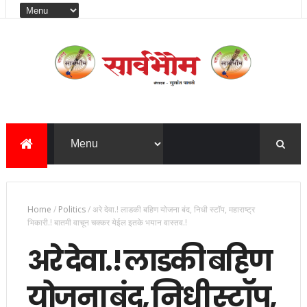
Home
/
Politics
/
अरे देवा.! लाडकी बहिण योजना बंद, निधी स्टॉप, महाराष्ट्र
भिकारी.! बातमी वाचून चक्कर येईल इतके भयान वास्तव.!
अरे देवा.! लाडकी बहिण
योजना बंद, निधी स्टॉप,