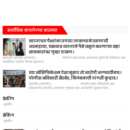
सर्वाधिक वाचलेल्या बातम्या
व्याजाच्या पैशाांना तगादा लावल्याने तरुणाची
आत्महत्या, चक्रवाढ व्याजाने पैसे वसुल करणाऱ्या सहा
सावकारांवर गुन्हा दाखल.!
सह्याद्री सार्वभौम (संगमनेर) :- संगमनेर शहरालगत असणाऱ्या घुलेवाडी परिसरात एका
व्यक्तीच्या पत्नीला कॅन्सर झाल्याने...
त्या ओसिफिकेशन टेस्टनुसार तो आरोपी अल्पवयीनच.!
पोलीस अधिकारी सैरभैर, निलंबनाची टांगती कुऱ्हाड.!
सार्वभौम (संगमनेर) :- संगमनेर शहर पोलिसांनी एका
दरोड्याच्या तयारीत असणाऱ्या गुन्ह्यात एका अल्पवयीन मुलास ताब्य...
ब्रेकींग
ब्रेकींग
ब्रेकिंग
ब्रेकींग