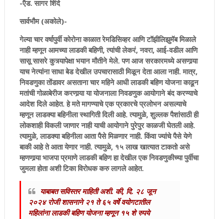
-ऍड. सागर शिंदे
सार्वभौम (अकोले)-
गेल्या चार वर्षापुर्वी कोरोना काळात रेमडिसिव्हर आणि टॉझीलिझुमॅब मिळाले
नाही म्हणून आमच्या लाडकी बहिणी, त्यांची लेकरं, नवरा, आई-वडील आणि
सासू सासरे कुत्र्यापेक्षा भयान मौतीने मेले. पण आज सरकारमध्ये असणार्‍या
याच नेत्यांना साधा बेड देखील उपचारासाठी मिळून देता आला नाही. मात्र,
निवडणुका तोंडावर असताना चार महिने आधी लाडकी बहिण योजना काढून
मतांची गोळाबेरीज करणार्‍या या योजनाला निवडणुक आयोगाने बंद करण्याचे
आदेश दिले आहेत. हे मते मागण्याचे एक प्रकारचे प्रलोभन असल्याचे
म्हणून लाडक्या बहिनीला स्थागिती दिली आहे. त्यामुळे, शुल्लक पैशांसाठी ही
लोकशाही विकली जाणार नाही याची आयोगाने पुरेपुर काळजी घेतली आहे.
त्यामुळे, लाडक्या बहिनीला आता पैसे मिळणार नाही. किंवा ज्यांचे पैसे येणे
बाकी आहे ते आता येणार नाही. त्यामुळे, १५ लाख खात्यात टाकतो असे
म्हणणार्‍या भाजपा प्रमाणे लाडकी बहिण हा देखील एक निवडणुकीच्या पुर्वीचा
जुमला होता अशी टिका विरोधक करु लागले आहेत.
याबाबत सविस्तर माहिती अशी. की, दि. २८ जून
२०२४ रोजी शासनाने २१ ते ६५ वर्षे वयोगटातील
महिलांना लाडकी बहिण योजना म्हणून १५ शे रुपये