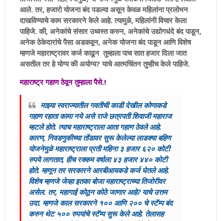
आले. तर, हजारो योजना बंद पडल्या असून केवळ महिलांना प्रलोभन
दाखविण्याचे काम सरकारने केले आहे. त्यामुळे, महिलांनी विचार केला
पाहिजे. की, अनेकांचे संसार उध्वस्त करुन, अनेकांचे उद्योगधंदे बंद पाडून,
अनेक ठेकेदारांचे पैसा अडकवून, अनेक योजना बंद पाडून आणि विशेष
म्हणजे महाराष्ट्रावर कर्ज काढून तुम्हाला पाच सात हजार दिला जात
असतील तर हे योग्य की अयोग्य? याचे आत्मचिंतन तुम्हीच केले पाहिजे.
महाराष्ट्र गहाण ठेवून तुम्हाला पैसे.!
माझ्या स्वराज्यातील गवतीची काडी देखील कोणाकडे
गहाण रहाता कामा नये असे राजे छत्रपती शिवाजी महाराज
म्हटले होते. त्याच महाराष्ट्राला आता गहाण ठेवले आहे.
कारण, निवडणुकीच्या तोंडावर सुरू केलेल्या लाडक्या बहिण
योजनेमुळे महाराष्ट्राला प्रती महिना ३ हजार ६२० कोटी
रुपये लागतात, हीच रक्कम वर्षाला ४३ हजार ४४० कोटी
होते. म्हणून तर सरकारने आरबीआयकडे कर्ज घेतले आहे.
विशेष म्हणजे जेव्हा इतका बोजा महाराष्ट्राच्या तिजोरीवर
असेल. तर, महागाई कोठून कोठे जाणार आहे? याचे उत्तम
उदा. म्हणजे काल सरकारने १०० आणि २०० चे स्टॅम्प बंद
करुन थेट ५०० रुपयांचे स्टॅम्प सुरू केले आहे. तेलासह