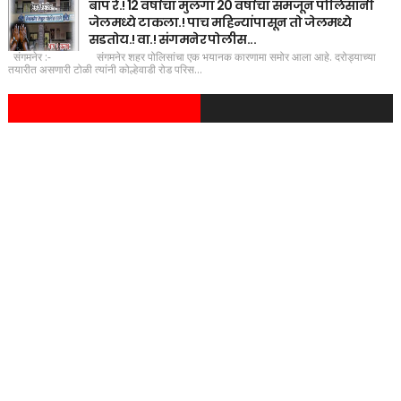
बाप रे.! 12 वर्षाचा मुलगा 20 वर्षाचा समजून पोलिसांनी
जेलमध्ये टाकला.! पाच महिन्यांपासून तो जेलमध्ये
सडतोय.! वा.! संगमनेर पोलीस...
संगमनेर :- संगमनेर शहर पोलिसांचा एक भयानक कारणामा समोर आला आहे. दरोड्याच्या
तयारीत असणारी टोळी त्यांनी कोल्हेवाडी रोड परिस...