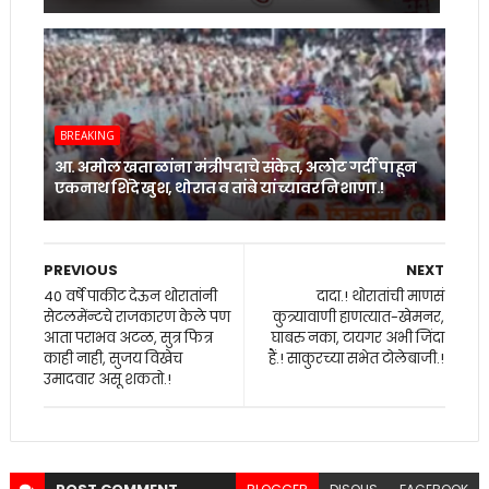
BREAKING
आ. अमोल खताळांना मंत्रीपदाचे संकेत, अलोट गर्दी पाहून
एकनाथ शिंदे खुश, थोरात व तांबे यांच्यावर निशाणा.!
PREVIOUS
NEXT
40 वर्षे पाकीट देऊन थोरातांनी
दादा.! थोरातांची माणसं
सेटलमेंन्टचे राजकारण केले पण
कुत्र्यावाणी हाणत्यात-खेमनर,
आता पराभव अटळ, सुत्र फित्र
घाबरु नका, टायगर अभी जिंदा
काही नाही, सुजय विखेच
हैं.! साकुरच्या सभेत टोलेबाजी.!
उमादवार असू शकतो.!