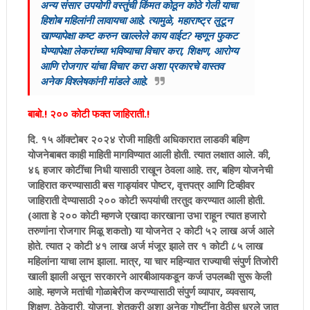
अन्य संसार उपयोगी वस्तुंची किंमत कोठून कोठे गेली याचा
हिशोब महिलांनी लावायचा आहे. त्यामुळे, महाराष्ट्र लुटून
खाण्यापेक्षा कष्ट करुन खाल्लेले काय वाईट? म्हणून फुकट
घेण्यापेक्षा लेकरांच्या भविष्याचा विचार करा, शिक्षण, आरोग्य
आणि रोजगार यांचा विचार करा अशा प्रकारचे वास्तव
अनेक विश्‍लेषकांनी मांडले आहे.
बाबो.! २०० कोटी फक्त जाहिराती.!
दि. १५ ऑक्टोबर २०२४ रोजी माहिती अधिकारात लाडकी बहिण
योजनेबाबत काही माहिती मागविण्यात आली होती. त्यात लक्षात आले. की,
४६ हजार कोटींचा निधी यासाठी राखून ठेवला आहे. तर, बहिण योजनेची
जाहिरात करण्यासाठी बस गाड्यांवर पोष्टर, वृत्तपत्र आणि टिव्हीवर
जाहिराती देण्यासाठी २०० कोटी रूपयांची तरतुद करण्यात आली होती.
(आता हे २०० कोटी म्हणजे एखादा कारखाना उभा राहून त्यात हजारो
तरुणांना रोजगार मिळू शकतो) या योजनेत २ कोटी ५२ लाख अर्ज आले
होते. त्यात २ कोटी ४१ लाख अर्ज मंजूर झाले तर १ कोटी ८५ लाख
महिलांना याचा लाभ झाला. मात्र, या चार महिन्यात राज्याची संपुर्ण तिजोरी
खाली झाली असून सरकारने आरबीआयकडून कर्ज उपलब्धी सुरू केली
आहे. म्हणजे मतांची गोळाबेरीज करण्यासाठी संपुर्ण व्यापार, व्यवसाय,
शिक्षण, ठेकेदारी, योजना, शेतकरी अशा अनेक गोष्टींना वेठीस धरले जात