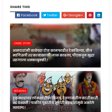
SHARE THIS
Facebook
Twitter
Google+
CRIME STORY
आमदारांनी वाळेच्या दोन कानफाडीत टेकविल्या, वीज
मागितली तर कानाखाली जाळ काढला, पीएकडून सुद्धा
तरुणाला धक्काबुक्की.!
BREAKING
हुकुमशहावर लोकशाहीचा विजय, देवगावातील क्रांतीकारी
बंड यशस्वी.! पाकीट पुढारी व सुपारी बहाद्दारांमुळे अकोले
अस्वस्थ.!