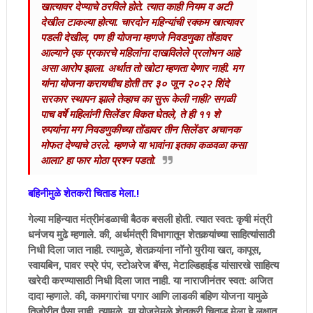
खात्यावर देण्याचे ठरविले होते. त्यात काही नियम व अटी
देखील टाकल्या होत्या. चारदोन महिन्यांची रक्कम खात्यावर
पडली देखील, पण ही योजना म्हणजे निवडणुका तोंडावर
आल्याने एक प्रकारचे महिलांना दाखविलेले प्रलोभन आहे
असा आरोप झाला. अर्थात तो खोटा म्हणता येणार नाही. मग
यांना योजना करायचीच होती तर ३० जून २०२२ शिंदे
सरकार स्थापन झाले तेव्हाच का सुरू केली नाही? सगळी
पाच वर्षे महिलांनी सिलेेंडर विकत घेतले, ते ही ११ शे
रुपयांना मग निवडणुकीच्या तोंडावर तीन सिलेंडर अचानक
मोफत देण्याचे ठरले. म्हणजे या भावांना इतका कळवळा कसा
आला? हा फार मोठा प्रश्‍न पडतो.
बहिनीमुळे शेतकरी चिताड मेला.!
गेल्या महिन्यात मंत्रीमंडळाची बैठक बसली होती. त्यात स्वत: कृषी मंत्री
धनंजय मुढे म्हणाले. की, अर्थमंत्री विभागातून शेतकर्‍यांच्या साहित्यांसाठी
निधी दिला जात नाही. त्यामुळे, शेतकर्‍यांना नॉनो युरीया खत, कापूस,
स्वायबिन, पावर स्प्रे पंप, स्टोअरेज बॅॅग्स, मेटाल्डिहाईड यांसारखे साहित्य
खरेदी करण्यासाठी निधी दिला जात नाही. या नाराजीनंतर स्वत: अजित
दादा म्हणाले. की, कामगारांचा पगार आणि लाडकी बहिण योजना यामुळे
तिजोरीत पैसा नाही. त्यामुळे, या योजनेमुळे शेतकरी चिताड मेला हे लक्षात