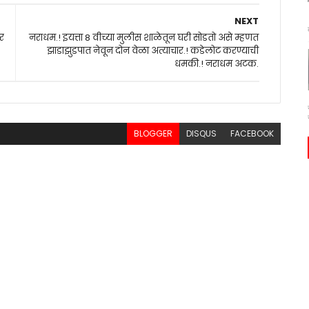
NEXT
वर
नराधम.! इयत्ता 8 वीच्या मुलीस शाळेतून घरी सोडतो असे म्हणत
झाडाझुडपात नेवून दोन वेळा अत्याचार.! कडेलोट करण्याची
धमकी.! नराधम अटक.
BLOGGER
DISQUS
FACEBOOK