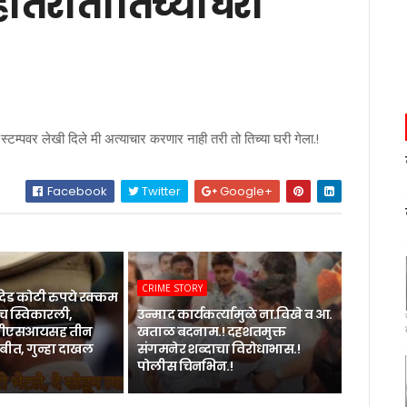
 तरी तो तिच्या घरी
टम्पवर लेखी दिले मी अत्याचार करणार नाही तरी तो तिच्या घरी गेला.!
Facebook
Twitter
Google+
CRIME STORY
िड कोटी रुपये रक्कम
 स्विकारली,
उन्माद कार्यकर्त्यांमुळे ना.विखे व आ.
 पीएसआयसह तीन
खताळ बदनाम.! दहशतमुक्त
बीत, गुन्हा दाखल
संगमनेर शब्दाचा विरोधाभास.!
पोलीस चिनभिन.!