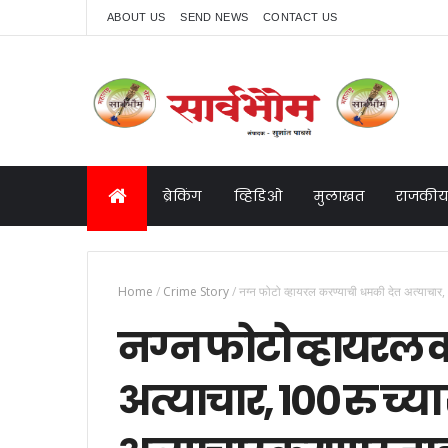
ABOUT US
SEND NEWS
CONTACT US
ब्रेकिंग
व्हिडिओ
मुलाखत
राजकीय
Home
/
Crime Story
/
नग्न फोटो व्हायरल करण्याची धमकी देत अत्याचार, १
नग्न फोटो व्हायरल 
अत्याचार, १०० रु च्या