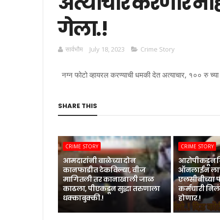
अत्याचार करणार नाही
गेला.!
सार्वभाैम
July 18, 2023
Crime Story
नग्न फोटो व्हायरल करण्याची धमकी देत अत्याचार, १०० रु च्या स्
SHARE THIS
CRIME STORY
CRIME STORY
आमदारांनी वाळेच्या दोन
आरोपीकडून द
कानफाडीत टेकविल्या, वीज
ऑनलाईन लाच
मागितली तर कानाखाली जाळ
एलसीबीच्या
काढला, पीएकडून सुद्धा तरुणाला
कर्मचारी निलं
धक्काबुक्की.!
होणार.!