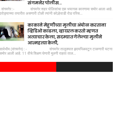
संगमनेर पोलीस...
संगमनेर :- संगमनेर शहर पोलिसांचा एक भयानक कारणामा समोर आला आहे.
दरोड्याच्या तयारीत असणारी टोळी त्यांनी कोल्हेवाडी रोड परिस...
काकाने मेहुणीच्या मुलीचा अंघोळ करताना
व्हिडिओ काढला, व्हायरल करतो म्हणत
अत्याचार केला, सदम्यात गेलेल्या मुलीने
आत्महत्या केली,
सार्वभौम (संगमनेर) : - संगमनेर तालुक्यात हृदयपिळवटून टाकणारी घटना
समोर आली आहे. 11 वीचे शिक्षण घेणारी मुलगी राहता ताल...