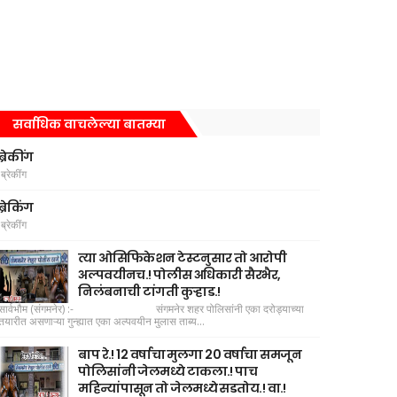
सर्वाधिक वाचलेल्या बातम्या
ब्रेकींग
ब्रेकींग
ब्रेकिंग
ब्रेकींग
त्या ओसिफिकेशन टेस्टनुसार तो आरोपी
अल्पवयीनच.! पोलीस अधिकारी सैरभैर,
निलंबनाची टांगती कुऱ्हाड.!
सार्वभौम (संगमनेर) :- संगमनेर शहर पोलिसांनी एका दरोड्याच्या
तयारीत असणाऱ्या गुन्ह्यात एका अल्पवयीन मुलास ताब्य...
बाप रे.! 12 वर्षाचा मुलगा 20 वर्षाचा समजून
पोलिसांनी जेलमध्ये टाकला.! पाच
महिन्यांपासून तो जेलमध्ये सडतोय.! वा.!