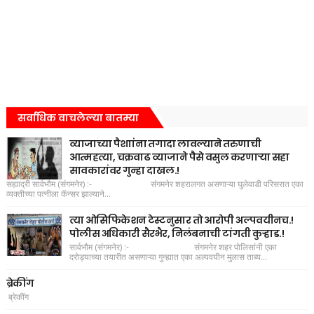
सर्वाधिक वाचलेल्या बातम्या
व्याजाच्या पैशाांना तगादा लावल्याने तरुणाची
आत्महत्या, चक्रवाढ व्याजाने पैसे वसुल करणाऱ्या सहा
सावकारांवर गुन्हा दाखल.!
सह्याद्री सार्वभौम (संगमनेर) :- संगमनेर शहरालगत असणाऱ्या घुलेवाडी परिसरात एका
व्यक्तीच्या पत्नीला कॅन्सर झाल्याने...
त्या ओसिफिकेशन टेस्टनुसार तो आरोपी अल्पवयीनच.!
पोलीस अधिकारी सैरभैर, निलंबनाची टांगती कुऱ्हाड.!
सार्वभौम (संगमनेर) :- संगमनेर शहर पोलिसांनी एका
दरोड्याच्या तयारीत असणाऱ्या गुन्ह्यात एका अल्पवयीन मुलास ताब्य...
ब्रेकींग
ब्रेकींग