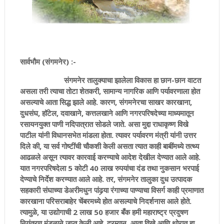
सार्वभौम (संगमनेर) :-
संगमनेर तालुक्याचा झालेला विकास हा छान-छान वाटत
असला तरी त्याचा तोटा शेतकरी, सामान्य नागरिक आणि पर्यावरणाला होत
असल्याचे आता सिद्ध झाले आहे. कारण, संगमनेरचा साखर कारखाना,
दुधसंघ, हॉटेल, दवाखाने, कत्तलखाने आणि नगरपरिषदेच्या माध्यमातून
रसायनयुक्त पाणी नदिपात्रात सोडले जाते. असा मुद्दा राधाकृष्ण विखे
पाटील यांनी विधानसभेत मांडला होता. त्यावर पर्यावरण मंत्री यांनी उत्तर
दिले की, या सर्व गोष्टींची चौकशी केली असता त्यात काही बाबींमध्ये तत्थ्य
आढळले असून त्यावर कारवाई करण्याचे आदेश देखील देण्यात आले आहे.
यात नगरपरिषदेला 5 कोटी 40 लाख रुपयांचा दंड तथा नुकसान भरपाई
देण्याचे निर्देश करण्यात आले आहे. तर, संगमनेर तालुका दुध उत्पादक
सहकारी संघाच्या डेअरीमधुन पांढर्‍या रंगाच्या पाण्याचा विसर्ग काही प्रमाणात
कारखाना परिसराबाहेर चेंबरमध्ये होत असल्याचे निदर्शनास आले होते.
त्यामुळे, या उद्योगाची 2 लाख 50 हजार बँक हमी महाराष्ट्र प्रदुषण
नियंत्रण मंडळाने जप्त केली आहे. दरम्यान, आता विखे आणि थोरात हा