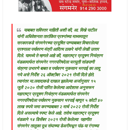
याबाबत सविस्तर माहिती अशी की, आ. विखे पाटील
यांनी अधिवेशनात तारांकित प्रश्‍नांच्‍या माध्‍यमातून
सरकारकडे संगमनेरच्या प्रदूषित पाण्‍याबाबत विचारलेल्‍या
प्रश्‍नाला पर्यावरण मंत्री आदित्‍य ठाकरे यांनी लेखी उत्‍तर
दिले. यामध्ये ते म्हणले आहे की, महाराष्‍ट्र प्रदूषण नियंत्रण
मंडळामार्फत संगमनेर नगरपरिषदेला घरघुती सांडपाणी
यंत्रणा उभारणे बाबत व पर्यावरण नुकसान भरपाई का लादू
नये असे निर्देश २६ ऑक्‍टोंबर २०२१ रोजी दिले होते.
त्‍यानंतर मा.लवादाकडे दाखल झालेल्‍या अर्जानुसार १५
जुलै २०२० रोजी पारित केलेल्‍या आदेशास अनुसरून
महाराष्‍ट्र प्रदूषण नियंत्रण मंडळामार्फत संगमनेर
नगरपरिषदेला पर्यावरण नुकसान भरपाई म्‍हणून ५ कोटी ४०
लाख रुपये जमा करण्‍याबाबत २ मार्च २०२२ रोजी निर्देश
दिले असल्‍याचे स्‍पष्‍ट केले आहे. तसेच महाराष्‍ट्र प्रदूषण
मंडळाने १४ डिसेंबर २०२१ रोजी केलेल्‍या पहाणीत
संगमनेर तालुका दूध संघाच्‍या डेअरीमधून पांढ-या रंगाच्‍या