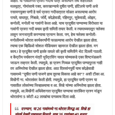
आहेत. या गावांलगत प्रवरा नदीचे पात्र असल्याने तेथे शहरातील
मलमूत्र, गोमांसाचे रक्त, कारखान्याचे दुषीत पाणी, हॉटेलचे पाणी असे
रसायनयुक्त पाणी हे सर्व प्रवरा नदीपात्रात सोडत असल्याचा आरोप
रायते, वाघापूर, निंबाळे, जोर्वे, कोल्हेवाडी, रहिमपुर, सुकेवाडी, ओझर,
कनोली, मनोली या गावांनी केला आहे. याच प्रदुषीत पाण्याच्या विरोधात या
गावांनी प्रवरा नदी बचाव कृती समिती तयार केली. व त्यामाध्यमातून फ्लेक्स
लावुन जनजागृती करण्याचा प्रयत्न केला. पण, हेच फ्लेक्स कनोली-
मनोलीमध्ये थोरात कार्यकर्त्यांनी फाडल्याचा आरोप देखील झाला होता.
त्याचा एक व्हिडिओ सोशल मीडियावर व्हायरल देखील झाला होता. मग
काय.! हे प्रदुषित पाणी इतके तापले की कृती समितीने थेट दिल्ली गाठली.
व केंद्रीय पर्यावरण मंत्री भुपेंद्रसिंग यादव यांच्याकडे एका शिष्टमंडळाने
जाऊन तक्रार केली. त्यामुळे, हा प्रश्न निव्वळ प्रदुषित पाण्यापुरता नाही
तर अस्मितेचा देखील झाला होता. आठ दिवसांनपुर्वी याच कोल्हेवाडी
गावामध्ये "दुषीत पाणी पाजणे हाच तुमचा विकास आहे का"? अशी टीका आ.
विखेंनी ना. थोरातांवर केली होती. त्यामुळे, हा प्रदूषित पाणी प्रश्न या
गावातील लोकांच्या जिव्हाळ्याचा व आ. विखे यांच्या अस्मितेचा झाला होता.
त्यामुळे, आ.विखेंनी अधिवेशनात प्रदुषित पाण्याचा तारांकित प्रश्न मांडून
थोरातांना 5 कोटी 42 लाखांचा दणकाच दिला आहे.
दरम्यान, या 26 गावांमध्ये ना.थोरात विरुद्ध आ. विखे हा
संघर्ष नेहमी पाहायला मिळतो. याच 26 गावांच्या 40 हजार