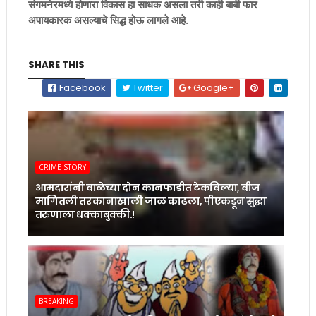
संगमनेरमध्ये होणारा विकास हा साधक असला तरी काही बाबी फार
अपायकारक असल्याचे सिद्ध होऊ लागले आहे.
SHARE THIS
Facebook
Twitter
Google+
CRIME STORY
आमदारांनी वाळेच्या दोन कानफाडीत टेकविल्या, वीज
मागितली तर कानाखाली जाळ काढला, पीएकडून सुद्धा
तरुणाला धक्काबुक्की.!
BREAKING