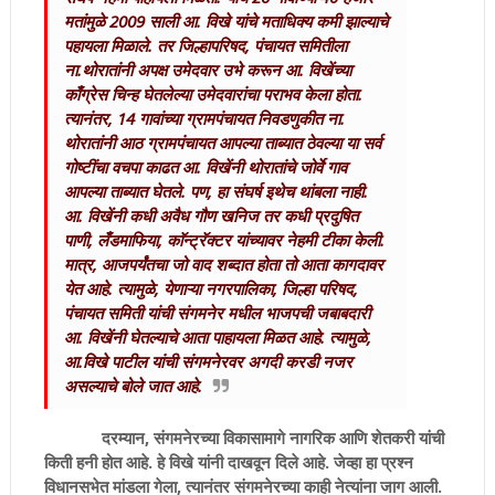
मतांमुळे 2009 साली आ. विखे यांचे मताधिक्य कमी झाल्याचे
पहायला मिळाले. तर जिल्हापरिषद, पंचायत समितीला
ना.थोरातांनी अपक्ष उमेदवार उभे करून आ. विखेंच्या
काँग्रेस चिन्ह घेतलेल्या उमेदवारांचा पराभव केला होता.
त्यानंतर, 14 गावांच्या ग्रामपंचायत निवडणुकीत ना.
थोरातांनी आठ ग्रामपंचायत आपल्या ताब्यात ठेवल्या या सर्व
गोष्टींचा वचपा काढत आ. विखेंनी थोरातांचे जोर्वे गाव
आपल्या ताब्यात घेतले. पण, हा संघर्ष इथेच थांबला नाही.
आ. विखेंनी कधी अवैध गौण खनिज तर कधी प्रदुषित
पाणी, लँडमाफिया, काॅन्ट्रॅक्टर यांच्यावर नेहमी टीका केली.
मात्र, आजपर्यंतचा जो वाद शब्दात होता तो आता कागदावर
येत आहे. त्यामुळे, येणाऱ्या नगरपालिका, जिल्हा परिषद,
पंचायत समिती यांची संगमनेर मधील भाजपची जबाबदारी
आ. विखेंनी घेतल्याचे आता पाहायला मिळत आहे. त्यामुळे,
आ.विखे पाटील यांची संगमनेरवर अगदी करडी नजर
असल्याचे बोले जात आहे.
दरम्यान, संगमनेरच्या विकासामागे नागरिक आणि शेतकरी यांची
किती हनी होत आहे. हे विखे यांनी दाखवून दिले आहे. जेव्हा हा प्रश्न
विधानसभेत मांडला गेला, त्यानंतर संगमनेरच्या काही नेत्यांना जाग आली.