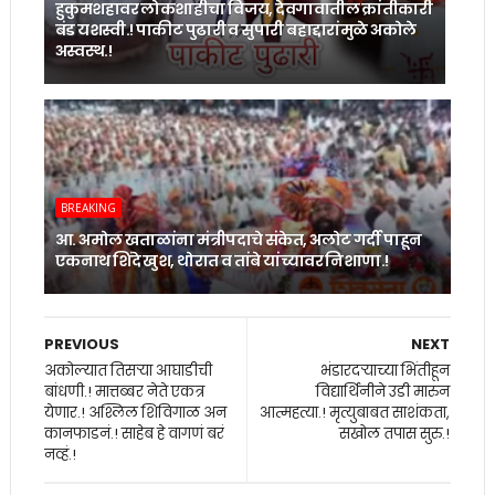
हुकुमशहावर लोकशाहीचा विजय, देवगावातील क्रांतीकारी
बंड यशस्वी.! पाकीट पुढारी व सुपारी बहाद्दारांमुळे अकोले
अस्वस्थ.!
BREAKING
आ. अमोल खताळांना मंत्रीपदाचे संकेत, अलोट गर्दी पाहून
एकनाथ शिंदे खुश, थोरात व तांबे यांच्यावर निशाणा.!
PREVIOUS
NEXT
अकोल्यात तिसर्‍या आघाडीची
भंडारदऱ्याच्या भिंतीहून
बांधणी.! मात्तब्बर नेते एकत्र
विद्यार्थिनीने उडी मारुन
येणार.! अश्लिल शिविगाळ अन
आत्महत्या.! मृत्युबाबत साशंकता,
कानफाडनं.! साहेब हे वागणं बरं
सखोल तपास सुरु.!
नव्हं.!