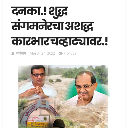
दनका.! शुद्ध
संगमनेरचा अशद्ध
कारभार चव्हाट्यावर.!
सार्वभाैम
March 24, 2022
Politics