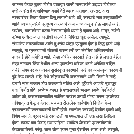
अन्यथा केवळ बुळगा विरोध दाखवून आम्ही नामदारांचे कट्टर विरोधक
कसे आहोत हे दाखविण्यात काही नेते व्यस्त असतात. खरंतर, आता
नामदारांवर टिका होताना दिसू लागली आहे. की, संस्थांचे नाव आमृतवाहीनी
आणि त्याच प्रवरेचे प्रदुषण करण्याचे काम यांच्याकडून होऊ लागले आहे.
खरंतर, यात कोण्या बड्या नेत्याला दोषी धरणे हे चुकच आहे. मात्र, त्यांनी
कोण्या अधिकाऱ्याला पाठीशी घालणे हे निश्चित चूक असेल. त्यामुळे,
संगमनेर नगरपालिका आणि दुधसंघ यांतून प्रदुषण होते हे सिद्ध झाले आहे.
त्यामुळे, या प्रकरणाची चौकशी करुन तरी त्या संबंधित अधिकाऱ्यांवर
कारवाई होणे अपेक्षित आहे. जेव्हा दोषींवर कारवाई होत नाही हे लक्षात येईल
तेव्हा नामदार किंवा येथील अन्य पुढाऱ्यांना धारेवर धरणे अपेक्षित राहिल.
तसेही संगमनेर आजकाल सुसंस्कृत कारणांनी नव्हे तर असंस्कृत कारणांनी
पुढे येऊ लागले आहे. येथे कोट्यावधींचे कत्तलखाने आणि किलो ने नव्हे,
टनाने मांस सप्लाय होत असल्याचे पाहिले आहे. दुर्दैवाने आजही भुशातून
मांस निर्यात होते. इतकेच काय.! हे कत्तलखाने चालक इतके निर्ढावलेले
आहेत की, कत्तलखान्यातील उर्वरित मटरेल अगदी गोण्या भरुन प्रवरेच्या
नदिपात्रात फेकून देतात. याबाबत रोखठोक सार्वभौमने कित्तेक वेळा
प्रशासनाची कानऊघडणी केली होती. त्यानंतर कारवाई देखील झाली आहे.
विशेष म्हणजे, प्रवरामाई रक्ताळली या मथळ्याखाली एक लेख लिहिला
होता. त्यावर वाद विवाद उभा राहिला. संबंधित लेखाशी प्रस्तापितांनी
छेडछाड केली. परंतु, आज तोच प्रश्न पुन्हा ऐरणीवर आला आहे. त्यामुळे,