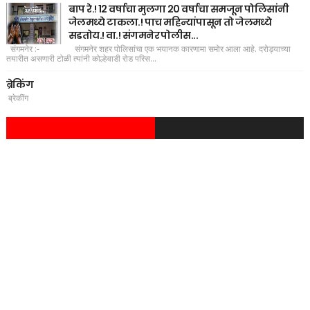
बाप रे.! 12 वर्षाचा मुलगा 20 वर्षाचा समजून पोलिसांनी
जेलमध्ये टाकला.! पाच महिन्यांपासून तो जेलमध्ये
सडतोय.! वा.! संगमनेर पोलीस...
संगमनेर :- संगमनेर शहर पोलिसांचा एक भयानक कारणामा समोर आला आहे. दरोड्याच्या
तयारीत असणारी टोळी त्यांनी कोल्हेवाडी रोड परिस...
ब्रेकिंग
ब्रेकींग