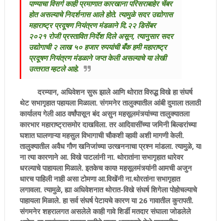
पाण्‍याचा विसर्ग काही प्रमाणात कारखाना परिसराबाहेर चेंबर
होत असल्‍याचे निदर्शनास आले होते. त्‍यामुळे सदर उद्योगास
महाराष्‍ट्र प्रदूषण नियंत्रण मंडळाने दि.२२ डिसेंबर
२०२१ रोजी प्रस्‍तावित निर्देश दिले असून, त्‍यानुसार सदर
उद्योगाची २ लाख ५० हजार रुपयांची बँक हमी महाराष्‍ट्र
प्रदूषण नियंत्रण मंडळाने जप्‍त केली असल्‍याचे या लेखी
उत्‍तरात म्‍हटले आहे.
दरम्यान, अधिवेशन सुरू झाले आणि थोरात विरुद्ध विखे हा संघर्ष
थेट सभागृहात पहायला मिळाला. संगमनेर तालुक्यातील आंबी दुमाला तलाठी
कार्यालय गेली आठ वर्षांपासून बंद असुन महसूलमंत्र्यांच्या तालुक्यातला
कारभार महाराष्ट्रासमोर दाखविला. तर आदिवासींच्या जमिनी बिल्डरांच्या
घशात घालणाऱ्या महसुल विभागाची चौकशी व्हावी अशी मागणी केली.
तालुक्यातील अवैध गौण खनिजांच्या उत्खननाचा प्रश्न मांडला. त्यामुळे, या
ना त्या कारणाने आ. विखे पाटलांनी ना. थोरातांना सभागृहात धारेवर
धरल्याचे पाहायला मिळाले. इतकेच काय! महसूलमंत्र्यांनी आमची अजुन
धारच पाहिली नाही असा टोमणा आ.विखेंनी ना.थोरतांना सभागृहात
लगावला. त्यामुळे, ह्या अधिवेशनात थोरात-विखे संघर्ष शिगेला पोहोचल्याचे
पाहायला मिळाले. हा सर्व संघर्ष पेटायचे कारण या 26 गावातील कुरापती.
संगमनेर शहरालगत असलेले काही गावे शिर्डी मतदार संघाला जोडलेले