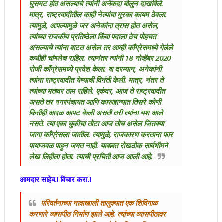
घुसमट होत असल्याचे त्यांनी अनेकदा बोलुन दाखविले.
मात्र, राष्ट्रवादीतील काही नेत्यांचा मुरका कायम ठेवला.
त्यामुळे, आपल्यामुळे जर अनेकांना त्रास होत असेल,
त्यांच्या राजकीय प्रतिष्ठेला किंवा पदाला ठेच पोहचत
असल्याचे त्यांना वाटत असेल तर आम्ही काँग्रेसमध्ये गेलेले
कधीही चांगलेच राहिल. त्यानंतर त्यांनी 18 नोव्हेंबर 2020
रोजी काँग्रेसमध्ये प्रवेश केला. या दरम्यान, अनेकांनी
त्यांना राष्ट्रवादीत येण्याची विनंती केली. मात्र, नंतर ते
त्यांच्या मतावर ठाम राहिले. एकंदर, आज ते राष्ट्रवादीत
असते तर नगरपंचायत आणि कारखान्यात तिसरे कोणी
कितीही आदळ आपट केली असती तरी त्यांना यश आले
नसते. त्या एका चुकीचा तोटा आज तोच असेल जितक्या
जागा काँग्रेसला जातील. त्यामुळे, राजकारण करताना फार
पायाजवळ पाहुन जमत नाही. याबाबत रोखठोक सार्वभौमने
लेख लिहीला होता. त्याची प्रचिती आज आली आहे.
आमदार साहेब.! विचार करा.!
परिवर्तनाच्या नावाखाली तालुक्यात एक शिविगाळ
करणारे व्यासपीठ निर्माण झाले आहे. त्यांच्या व्यासपीठावर