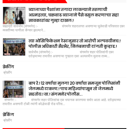
व्याजाच्या पैशाांना तगादा लावल्याने तरुणाची
आत्महत्या, चक्रवाढ व्याजाने पैसे वसुल करणाऱ्या सहा
सावकारांवर गुन्हा दाखल.!
सह्याद्री सार्वभौम (संगमनेर) :- संगमनेर शहरालगत असणाऱ्या घुलेवाडी परिसरात एका
व्यक्तीच्या पत्नीला कॅन्सर झाल्याने...
त्या ओसिफिकेशन टेस्टनुसार तो आरोपी अल्पवयीनच.!
पोलीस अधिकारी सैरभैर, निलंबनाची टांगती कुऱ्हाड.!
सार्वभौम (संगमनेर) :- संगमनेर शहर पोलिसांनी एका
दरोड्याच्या तयारीत असणाऱ्या गुन्ह्यात एका अल्पवयीन मुलास ताब्य...
ब्रेकींग
ब्रेकींग
बाप रे.! 12 वर्षाचा मुलगा 20 वर्षाचा समजून पोलिसांनी
जेलमध्ये टाकला.! पाच महिन्यांपासून तो जेलमध्ये
सडतोय.! वा.! संगमनेर पोलीस...
संगमनेर :- संगमनेर शहर पोलिसांचा एक भयानक कारणामा समोर आला आहे. दरोड्याच्या
तयारीत असणारी टोळी त्यांनी कोल्हेवाडी रोड परिस...
ब्रेकिंग
ब्रेकींग