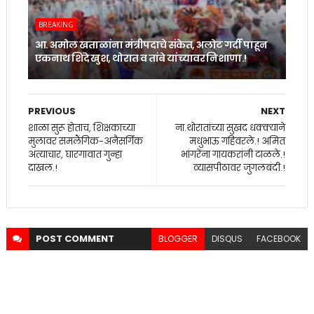
BREAKING
आ. अमोल खताळांना मंत्रीपदाचे संकेत, अलोट गर्दी पाहून
एकनाथ शिंदे खुश, थोरात व तांबे यांच्यावर निशाणा.!
PREVIOUS
NEXT
शाळा सुरू होताच, शिक्षकाच्या
ना.थोरातांच्या सुखद धक्क्याने
मुलावर समलैंगिक-अनैसर्गिक
मधुभाऊ गहिवरले.! अमित
अत्याचार, घारगावात गुन्हा
भांगरेंना गायकरांनी टाळले.!
दाखल.!
व्यासपीठावर जुगलबंदी.!
POST
COMMENT
BLOGGER
DISQUS
FACEBOOK