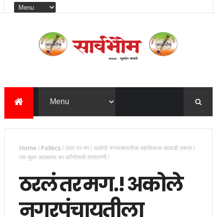
Home
/
Politics
/
ठरलं तर मग.! अकोले नगरपंचायतीला महाविकास आघाडी एकत्र.!
त्या चुका आठवल्या का-काँग्रेसची ताणाताणी.!
ठरलं तर मग.! अकोले
नगरपंचायतीला