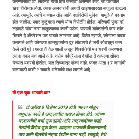
करण्यासाठी डॉ. लहामटे यांची हिच कसाटी असणार आहे. जो पक्षातील
खरा विरोधक होता. त्यास आमदारांनी अगदी खड्यासारखा बाजुला काढला
आहे. त्यामुळे, त्यांचे वाच्चाळ तोंड आणि पक्षविरोधी भुमिका यामुळे ते बदनाम
होत जातील, पवार कुटूंबाला त्याचे योग्य रिपोर्टींग होईल. परिणामी पुन्हा डॉ.
लहामटे यांचा नारा तालुक्याच्या कानी पडेल. यासाठी डॉक्टरांनी फार शांत
चिताने हे ऑपरेशन पार पाडावे लागणार आहे. विशेष म्हणजे, कोणाला जवळ
करायचे आणि कोणत्या कानफुक्यांना दुर लोटायचे हे जरी ओळखून काम
केले तरी पुरे.! आता ती वेळ आली असून शिवसेनेची मन धरणी करण्यास
त्यांना काल यश आले आहे. तसेच काँग्रेसला देखील ते आपल्या सोबत
घेण्यात यशस्वी होतील. यात तिळमात्र शंका नाही. फक्त आता 17 जागांची
वाटाघाटी कशी.? याकडे अनेकांचे लक्ष लागले आहे.
ती एक चुक आठवते का?
ती तारीख 9 डिसेंबर 2019 होती. भाजप सोडून
मधुभाऊ नवले हे राष्ट्रवादीत दाखल होणार होते. त्यांच्या
घरवापसीची चर्चा सुरू झाली आणि राष्ट्रवादीच्या काही
नेत्यांनी विरोध सुरू केला. आम्हाला भाजपची विचारसारणी,
तत्व आणि दिल्लीचे नेतृत्व देखील मान्य नाही. त्यामुळे, तेथे