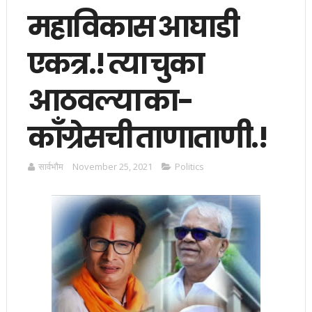
महाविकास आघाडी
एकत्र.! त्या चुका
आठवल्या का-
काँग्रेसची ताणाताणी.!
सार्वभाैम
November 25, 2021
Politics