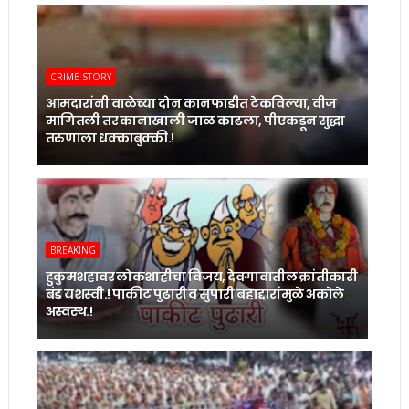
CRIME STORY
आमदारांनी वाळेच्या दोन कानफाडीत टेकविल्या, वीज
मागितली तर कानाखाली जाळ काढला, पीएकडून सुद्धा
तरुणाला धक्काबुक्की.!
BREAKING
हुकुमशहावर लोकशाहीचा विजय, देवगावातील क्रांतीकारी
बंड यशस्वी.! पाकीट पुढारी व सुपारी बहाद्दारांमुळे अकोले
अस्वस्थ.!