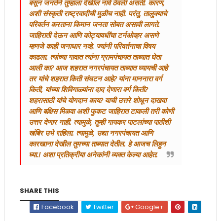
बसून जनतेने तुम्हाला देखील नावे ठेवली असती. कारण,
अशी संस्कृती राष्ट्रवादीची मुळीच नाही. परंतु, तालुक्याचे
परिवर्तन करताना किमान जनता सोबत असावी लागते.
जाहिराती देऊन आणि कोट्यावधींचा टर्नओव्हर असणे
म्हणजे काही जनाधार नव्हे. ज्यांनी परिवर्तनाचा विषय
काढला. त्यांच्या गावात त्यांना ग्रामपंचायत ताब्यात घेता
आली का? आज शहरात नगरपंचायत ताब्यात घ्यायची आहे
तर यांचे शहरात किती संघटन आहे? यांना माननारा वर्ग
किती, यांच्या शिविगाळ्यांना दाद देणारा वर्ग किती?
शहरासाठी यांचे योगदान काय? याची उत्तरे शोधून दाखवा
आणि बक्षिस मिळवा अशी फुकट जाहिरात टाकली तरी कोणी
उत्तर देणार नाही. त्यामुळे, तुम्ही गायकर पाटलांच्या पाठीशी
खंबिर उभे राहिला. त्यामुळे, उद्या नगरपंचायत आणि
कारखाना देखील तुमच्या ताब्यात देतील. हे आजच लिहुन
घ्या.! अशा प्रतिक्रीया अनेकांनी व्यक्त केल्या आहेत.
SHARE THIS
Facebook
Twitter
Google+