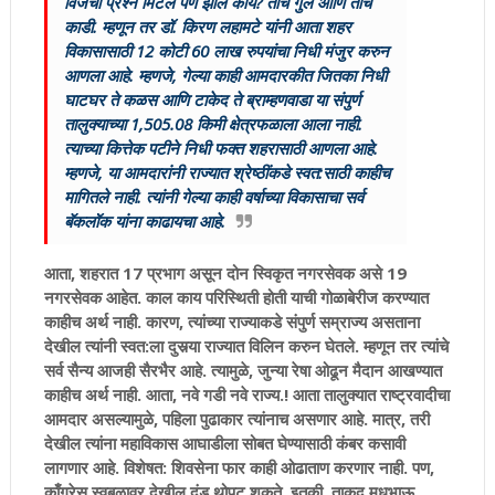
विजेचा प्रश्न मिटेल पण झालं काय? तोच गुल आणि तीच
काडी. म्हणून तर डॉ. किरण लहामटे यांनी आता शहर
विकासासाठी 12 कोटी 60 लाख रुपयांचा निधी मंजुर करुन
आणला आहे. म्हणजे, गेल्या काही आमदारकीत जितका निधी
घाटघर ते कळस आणि टाकेद ते ब्राम्हणवाडा या संपुर्ण
तालुक्याच्या 1,505.08 किमी क्षेत्रफळाला आला नाही.
त्याच्या कित्तेक पटीने निधी फक्त शहरासाठी आणला आहे.
म्हणजे, या आमदारांनी राज्यात श्रेष्ठींकडे स्वत:साठी काहीच
मागितले नाही. त्यांनी गेल्या काही वर्षाच्या विकासाचा सर्व
बॅकलॉक यांना काढायचा आहे.
आता, शहरात 17 प्रभाग असून दोन स्विकृत नगरसेवक असे 19
नगरसेवक आहेत. काल काय परिस्थिती होती याची गोळाबेरीज करण्यात
काहीच अर्थ नाही. कारण, त्यांच्या राज्याकडे संपुर्ण सम्राज्य असताना
देखील त्यांनी स्वत:ला दुसर्‍या राज्यात विलिन करुन घेतले. म्हणून तर त्यांचे
सर्व सैन्य आजही सैरभैर आहे. त्यामुळे, जुन्या रेषा ओढून मैदान आखण्यात
काहीच अर्थ नाही. आता, नवे गडी नवे राज्य.! आता तालुक्यात राष्ट्रवादीचा
आमदार असल्यामुळे, पहिला पुढाकार त्यांनाच असणार आहे. मात्र, तरी
देखील त्यांना महाविकास आघाडीला सोबत घेण्यासाठी कंबर कसावी
लागणार आहे. विशेषत: शिवसेना फार काही ओढाताण करणार नाही. पण,
काँग्रेस स्वबळावर देखील दंड थोपटू शकते. इतकी, ताकद मधुभाऊ