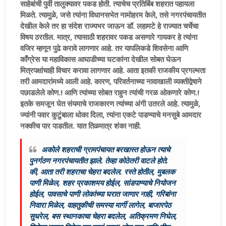
साहेबांची पुर्वी तालुक्यावर पकड होती. त्याचेच प्रतिबिंब शहरात पहायला
मिळते. त्यामुळे, जसे त्यांना विधानसभेत नामोहरम केले, तसे नगरपंचायतीत
देखील केले तर हा संदेश राज्यभर जाऊन डॉ. लहामटे हे राज्यात चर्चेचा
विषय ठरतील. मात्र, त्यासाठी शहरावर पकड असणारे गायकर हे त्यांना
वजिर म्हणून पुढे करावे लागणार आहे. तर यापलिकडे शिवसेना आणि
काँग्रेस या महाविकास आघाडीच्या घटकांना देखील सोबत घेऊन
मित्रपक्षांचाही विचार करावा लागणार आहे. आता इतकी राजकीय प्रगल्भता
तरी आमदारांमध्ये आली आहे. कारण, परिवर्तनाच्या नावाखाली व्यक्तीद्वेषाने
पछाडलेले कोण.! आणि त्यांच्या सोबत राहुन त्यांची गरळ ओकणारे कोण.!
इतके समजून घेत संयमाचे राजकारण त्यांच्या अंगी उतरले आहे. त्यामुळे,
ज्यांनी पवार कुटुंबाला धोका दिला, त्यांना एकटे पाडण्याचे मनसुबे आमदार
नक्कीच पार पाडतील. यात तिळमात्र शंका नाही.
अकोले शहराची ग्रामपंचायत बरखास्त होऊन त्याचे
पुनर्गठण नगरपंचायतीत झाले. तेव्हा कोठेतरी वाटले होते.
की, आता तरी शहराचा चेहरा बदलेल. रस्ते होतील, मुबलक
पाणी मिळेल, शहर प्रकाशमय होईल, सांडपाण्याचे नियोजन
होईल, पावसाचे पाणी लोकांच्या घरात जाणार नाही, गरिबांना
निवारा मिळेल, वाहतुकीची समस्या मार्गी लागेल, बाजारपेठ
सुधरेल, बस स्थानकाचा चेहरा बदलेल, अतिक्रमण निघेल,