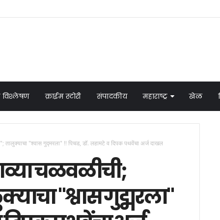
 विश्लेषण
क्राईम स्टोरी
संपादकीय
महाराष्ट्र
खेळ
 तालुक्याचा "श्वास गुद्मरला" !! पिचड, डॉ. लहामटे व दिपक पथवेंचा अर्ज दाखल
डाव्या चळवळीची;
्याचा "श्वास गुद्मरला"