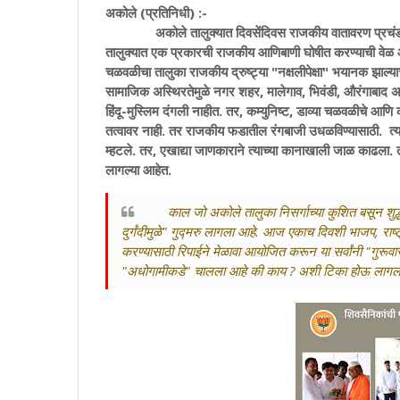
अकोले (प्रतिनिधी) :-
अकोले तालुक्यात दिवसेंदिवस राजकीय वातावरण प्रचंड तापत
तालुक्यात एक प्रकारची राजकीय आणिबाणी घोषीत करण्याची वेळ आ
चळवळीचा तालुका राजकीय द्रुष्ट्या "नक्षलीपेक्षा" भयानक झाल्य
सामाजिक अस्थिरतेमुळे नगर शहर, मालेगाव, भिवंडी, औरंगाबाद 
हिंदू-मुस्लिम दंगली नाहीत. तर, कम्युनिष्ट, डाव्या चळवळीचे आणि
तत्वावर नाही. तर राजकीय फडातील रंगबाजी उधळविण्यासाठी. त्य
म्हटले. तर, एखाद्या जाणकाराने त्याच्या कानाखाली जाळ काढला.
लागल्या आहेत.
काल जो अकोले तालुका निसर्गाच्या कुशित बसून शुद्
दुर्गंदीमुळे" गुद्मरु लागला आहे. आज एकाच दिवशी भाजप, राष्
करण्यासाठी रिपाईने मेळावा आयोजित करून या सर्वांनी "गुरूव
"अधोगामीकडे" चालला आहे की काय ? अशी टिका होऊ लागल