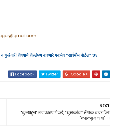
sagar@gmail.com
व गुन्हेगारी विषयाचे विश्लेषण करणारे एकमेव "सार्वभौम पोर्टल" ७६
Facebook
Twitter
Google+
NEXT
"कुत्र्याहुन" राजकारण पेटलं, "धुमाळांचा" मेंगाळ व दराडेंना
"कडकडून चावा"..!!