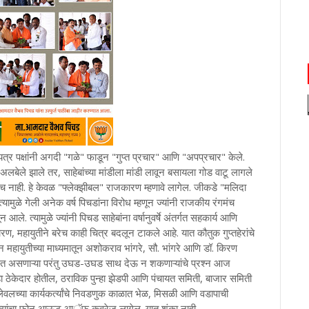
 पक्षांनी अगदी "गळे" फाडून "गुप्त प्रचार" आणि "अपप्रचार" केले.
अलबेले झाले तर, साहेबांच्या मांडीला मांडी लावून बसायला गोड वाटू लागले
 काहीच नाही. हे केवळ "फ्लेक्झीबल" राजकारण म्हणावे लागेल. जीकडे "मलिदा
मुळे गेली अनेक वर्ष पिचडांना विरोध म्हणून ज्यांनी राजकीय रंगमंच
. त्यामुळे ज्यांनी पिचड साहेबांना वर्षानुवर्षे अंतर्गत सहकार्य आणि
ण, महायुतीने बरेच काही चित्र बदलून टाकले आहे. यात कौतुक गुप्तहेरांचे
न महायुतीच्या माध्यमातून अशोकराव भांगरे, सौ. भांगरे आणि डॉ. किरण
ेनेत असणाऱ्या परंतु उघड-उघड साथ देऊ न शकणाऱ्यांचे प्रश्न आज
ा ठेकेदार होतील, ठराविक पुन्हा झेडपी आणि पंचायत समिती, बाजार समिती
लेवलच्या कार्यकर्त्यांचे निवडणुक काळात भेळ, मिसळी आणि वडापाची
 नेत्यांचा फोन आऊट आॅफ कवरेज लागेल. यात शंका नाही.