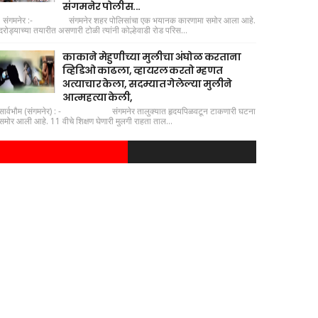
संगमनेर पोलीस...
संगमनेर :- संगमनेर शहर पोलिसांचा एक भयानक कारणामा समोर आला आहे.
दरोड्याच्या तयारीत असणारी टोळी त्यांनी कोल्हेवाडी रोड परिस...
काकाने मेहुणीच्या मुलीचा अंघोळ करताना
व्हिडिओ काढला, व्हायरल करतो म्हणत
अत्याचार केला, सदम्यात गेलेल्या मुलीने
आत्महत्या केली,
सार्वभौम (संगमनेर) : - संगमनेर तालुक्यात हृदयपिळवटून टाकणारी घटना
समोर आली आहे. 11 वीचे शिक्षण घेणारी मुलगी राहता ताल...