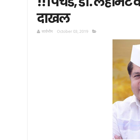
!! पिचड, डॉ. लहामटे 
दाखल
सार्वभाैम
October 03, 2019