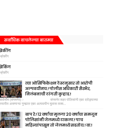
सर्वाधिक वाचलेल्या बातम्या
ब्रेकींग
ब्रेकींग
ब्रेकिंग
ब्रेकींग
त्या ओसिफिकेशन टेस्टनुसार तो आरोपी
अल्पवयीनच.! पोलीस अधिकारी सैरभैर,
निलंबनाची टांगती कुऱ्हाड.!
सार्वभौम (संगमनेर) :- संगमनेर शहर पोलिसांनी एका दरोड्याच्या
तयारीत असणाऱ्या गुन्ह्यात एका अल्पवयीन मुलास ताब्य...
बाप रे.! 12 वर्षाचा मुलगा 20 वर्षाचा समजून
पोलिसांनी जेलमध्ये टाकला.! पाच
महिन्यांपासून तो जेलमध्ये सडतोय.! वा.!