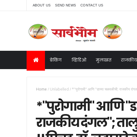
ABOUT US
SEND NEWS
CONTACT US
ब्रेकिंग
व्हिडिओ
मुलाखत
राजकीय
Home
/
Unlabelled
/
*"पुरोगामी" आणि "डाव्या चळवळीची; राजकीय दंगल";
*"पुरोगामी" आणि "
राजकीय दंगल"; तालुक