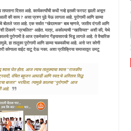
ाना दिसत आहे. कार्यकर्त्यांची कधी नव्हे इतकी फरपट झाली असून
ली की काय ? असा प्रश्न पुढे येऊ लागला आहे. पुरोगामी आणि डाव्या
ाचे बोलले जात आहे. एक सर्वात "खेदात्मक" बाब म्हणजे, जातीय दंगली आणि
अशी ठिकाणे "प्रचलित" आहेत. मात्र, अकोल्याची "खासियत" अशी की, येथे
 कालचे पुरोगामी हे आज एकमेकांना गेंड्यासारखे भिडू लागले आहे. ते वैचारिक
ामुळे, हा तालुका पुरोगामी आणि डाव्या चळवळीचा आहे. असे जर कोणी
 तरी कोणाला वाईट वाटू देऊ नका. अशा प्रतिक्रिया समाजातून उमटू
ध श्वास घेत होता. आज त्याच तालुक्याचा श्वास "राजकीय
ट्रवादी, वंचित बहुजन आघाडी आणि स्वत:चे अस्तित्व सिद्ध
ारचा बाजार" भरविला. त्यामुळे कालचा "पुरोगामी" आज
ी आहे.