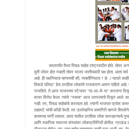
कालपर्यंत वैभव पिचड साहेब राष्ट्रवादीत होते. तोवर अन्यत्र
युती जोवर होत नव्हती तोवर भाजप जातीयवादी पक्ष होता. आता सर्व 
आहे. ही पक्षनिष्ठता म्हणायची की, व्यक्तीनिष्ठता ? छे ..! यातले
तिकडे पलिदा" हेच ठराविक लोकांचे राजकारण आपण पाहिले आहे. त्या
गाजविले. ते आज भाजपच्या स्टेजवर "ता-था-थै-या" करताना दिसून आले
वरवर विरोध केला. त्यांचे "नकाब" आज उतरल्याचे दिसून आले. कार
नाही. तर, पिचड साहेबांचे करायला हवे. ज्यांनी भाजपत प्रवेश करू
लहामटे यांची कोंडी केली. तर उल्लेखनिय कामगिरी म्हणजे शिवस
कायमचा मार्गी लावला. आता यातील ठराविक लोक कारखान्याचे पुन्ह
आणि स्थानिक स्वराज्य संस्थांवर लोकप्रतिनिधी होतील. ग्राऊंड 
मौजमजा होईल. पण, पाच वर्षात त्याच्यावर काही बला आली. तर,