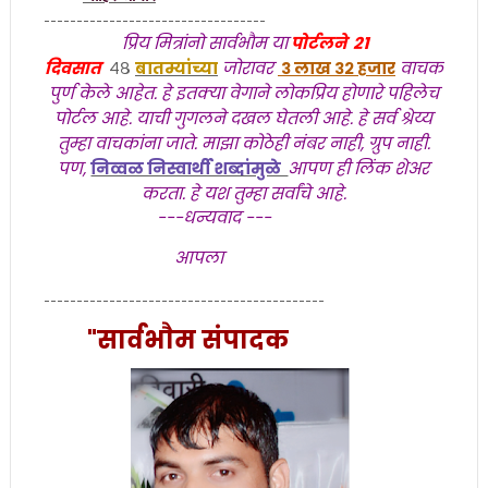
----------------------------------
प्रिय मित्रांनो सार्वभाैम या
पोर्टलने २१
दिवसात
४८
बातम्यांच्या
जोरावर
३ लाख ३२ हजार
वाचक
पुर्ण केले आहेत. हे इतक्या वेगाने लोकप्रिय होणारे पहिलेच
पोर्टल आहे. याची गुगलने दखल घेतली आहे. हे सर्व
श्रेय्य
तुम्हा वाचकांना जाते. माझा कोठेही नंबर नाही, ग्रुप नाही.
पण,
निव्वळ निस्वार्थी शब्दांमुळे
आपण ही लिंक शेअर
करता. हे यश तुम्हा सर्वांचे आहे.
---धन्यवाद ---
आपला
-------------------------------------------
"सार्वभाैम संपादक