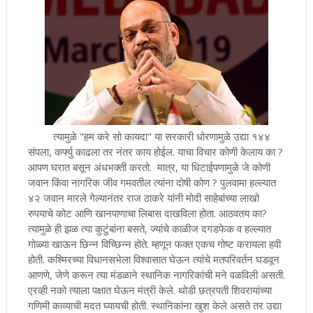
त्यामुळे "हम करे सो कायदा" या सरकारी धोरणामुळे उद्या १४४
संपला, कर्फ्यु काढला तर नंतर काय होईल. याचा विचार कोणी केलाय का ?
आपण घरात बसून अंधभक्ती करतो. मात्र, या धिटाईपणामुळे जे कोणी
जवान किंवा नागरिक जीव गमवतील त्यांना दोषी कोण ? पुलवामा हल्ल्यात
४२ जवान मारले गेल्यानंतर राज ठाकरे यांनी मोदी साहेबांच्या लाखो
रुपयाचे कोट आणि खानपाणाचा लिबास दाखविला होता. आठवतय का?
त्यामुळे ही झळ त्या कुटुंबांना बसते, ज्यांचे काळीज दगडफेक व हल्ल्यात
गोळ्या खाऊन छिन्न विच्छिन्न होते. म्हणून फक्त एकच गोष्ट करायला हवी
होती. कश्मिरच्या विधानसभेला विश्वासात घेऊन त्यांचे मतपरिवर्तन घडवून
आणणे, जेणे करून त्या मंडळाने स्थानिक नागरिकांची मने वळविली असती.
एरव्ही नको त्याला पक्षात घेऊन मंत्री केले. थोडी छत्रपती शिवरायांच्या
गणिमी काव्याची मदत घ्यायची होती. स्थानिकांना खुश केले असते तर उद्या