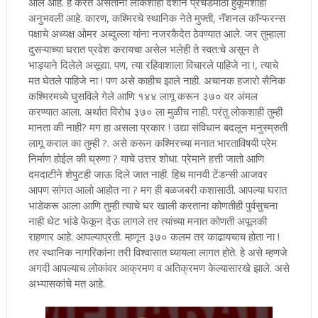
आले आहे. हे करत असताना लोकशाही देशाने प्रचंडमोठी हुकूमशाही
अनुभवली आहे. कारण, कश्मिरचे स्थानिक नेते मुफ्ती, नॅशनल कॉन्फरन्स
पक्षाचे अध्यक्ष ओमर अब्दुल्ला यांना नजरकैदेत ठेवण्यात आले. जर तुम्हाला
दुसऱ्याच्या घरात प्रवेश करायचा असेल भलेही ते स्वत:चे असून ते
भाड्याने दिलेले असूद्या. पण, त्या रहिवाशाला विचारले पाहिजे ना !, त्याचे
मत घेतले पाहिजे ना ! पण असे काहीच झाले नाही. अचानक हजारो सैनिक
कश्मिरमध्ये घुसविले गेले आणि १४४ लागू करून ३७० वर अंमल
करण्यात आला. अर्थात विरोध ३७० ला मुळीच नाही. परंतु लोकशाही तुम्ही
मानता की नाही? मग हा असला प्रकार ! उद्या संविधान बदलून मनुस्म्रुती
लागू कराल का तुम्ही ?. असे करून कश्मिरच्या मनात भारताविषयी प्रेम
निर्माण होईल की घ्रुणा ? याचे उत्तर शोधा. प्रेमाने हत्ती जातो आणि
दमदाटीने शेपुटही जाऊ दिले जात नाही. हिच मानवी टेंडन्सी आजवर
आपण सांगत आलो आहोत ना ? मग ही बळजबरी कशासाठी. आपल्या घरात
भाडेकरू आला आणि तुम्ही त्याचे घर खाली करताना कोणतीही पुर्वसुचना
नाही थेट भांडे फेकून देऊ लागले तर त्यांच्या मनात कोणती अपूलकी
राहणार आहे. आपल्याप्रती. म्हणून ३७० कलम तर काढायचाच होता ना !
तर स्थानिक नागरिकांना तरी विश्वासात घ्यायला लागत होते. हे असे म्हणजे
अगदी आपल्याच लोकांवर आक्रमण व अतिक्रमण केल्यासारखे झाले. असे
अभ्यासकांचे मत आहे.