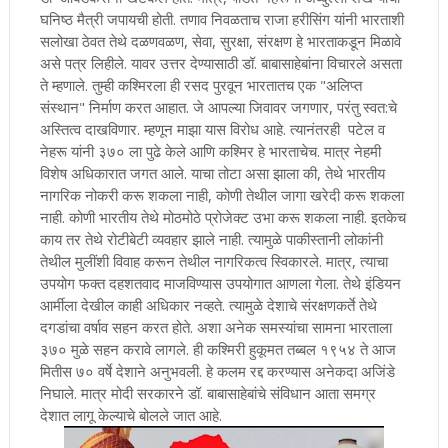
घनिष्ठ मैत्री जपायची होती. तणाव निवळताच राजा हरीसिंग यांनी भारताशी
सलोखा ठेवत तेथे दळणवळण, सेवा, सुरक्षा, संरक्षण हे भारताकडून मिळावे
असे पत्र लिहीले. यावर उत्तर देण्यासाठी डॉ. बाबासाहेबांना विचारले असता
ते म्हणाले. तुम्ही कश्मिरला ही रसद पुरवून भारतातच एक "अलिप्त
संस्थान" निर्माण करत आहात. जे आपल्या जिवावर जगणार, परंतु स्वत:चे
अस्तित्व दाखविणार. म्हणून माझा यास विरोध आहे. त्यानंतरही पटेल व
नेहरू यांनी ३७० ला पुढे केले आणि कश्मिर हे भारताचेच. मात्र नेहमी
विशेष अधिकारात जगत आले. याचा तोटा असा झाला की, तेथे भारतीय
नागरिक नोकरी करू शकला नाही, कोणी तेथील जागा खरेदी करू शकला
नाही. कोणी भारतीय तेथे मोठमोठे प्रोजेक्ट उभा करू शकला नाही. इतकेच
काय तर तेथे रोटीबेटी व्यवहार झाले नाही. त्यामुळे पाकीस्तानी लोकांनी
तेथील मुलींशी विवाह करून तेथील नागरिकत्व स्विकारले. मात्र, त्याचा
उपयोग फक्त दहशतवाद माजविण्यास उपयोगात आणला गेला. तेथे इंडियन
आर्मीला देखील काही अधिकार नव्हते. त्यामुळे देशाचे संरक्षणकर्ते तेथे
दगडांचा वर्षाव सहन करत होते. अशा अनेक समस्यांचा सामना भारताला
३७० मुळे सहन करावे लागले. ही कश्मिरी हुकूमत तब्बल १९५४ ते आज
मितीस ७० वर्षे देशाने अनुभवली. हे कलम रद्द करण्यास अनेकदा अजिंडे
निघाले. मात्र मोदी सरकारने डॉ. बाबासाहेबांचे संविधान आता समग्र
देशात लागू केल्याचे बोलले जात आहे.