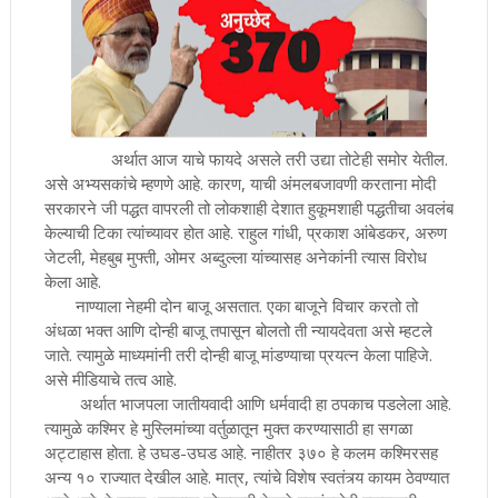
अर्थात आज याचे फायदे असले तरी उद्या तोटेही समोर येतील.
असे अभ्यसकांचे म्हणणे आहे. कारण, याची अंमलबजावणी करताना मोदी
सरकारने जी पद्धत वापरली तो लोकशाही देशात हुकूमशाही पद्धतीचा अवलंब
केल्याची टिका त्यांच्यावर होत आहे. राहुल गांधी, प्रकाश आंबेडकर, अरुण
जेटली, मेहबुब मुफ्ती, ओमर अब्दुल्ला यांच्यासह अनेकांनी त्यास विरोध
केला आहे.
नाण्याला नेहमी दोन बाजू असतात. एका बाजूने विचार करतो तो
अंधळा भक्त आणि दोन्ही बाजू तपासून बोलतो ती न्यायदेवता असे म्हटले
जाते. त्यामुळे माध्यमांनी तरी दोन्ही बाजू मांडण्याचा प्रयत्न केला पाहिजे.
असे मीडियाचे तत्व आहे.
अर्थात भाजपला जातीयवादी आणि धर्मवादी हा ठपकाच पडलेला आहे.
त्यामुळे कश्मिर हे मुस्लिमांच्या वर्तुळातून मुक्त करण्यासाठी हा सगळा
अट्टाहास होता. हे उघड-उघड आहे. नाहीतर ३७० हे कलम कश्मिरसह
अन्य १० राज्यात देखील आहे. मात्र, त्यांचे विशेष स्वतंत्र्य कायम ठेवण्यात