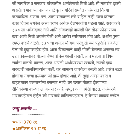
जी नागरिक व सरकार यांच्यातील असंतोषाची भिती आहे. ती नामशेष झाली
असती व पाकच्या नाकावर टिचून नगरिकांसमवेत कश्मिरात तिरंगा
फडकविला असता. पण, आता वातावरण तसे राहिले नाही. उद्या कोणता
कसा दिवस उगवेल असा प्रश्न अनेक देशभक्तांना पडला आहे. सरकारने
३७० ला धर्मवादावर नेले आणि लोकशाही पायाशी घेत तोडा फोडा राज्य
करा अशी निती अवलंबविली असे आरोप त्यांच्यावर होत आहे. अर्थात पुन्हा
स्पष्ठ करावे वाटते, ३७० चा अंमल योग्यच. परंतु तो ज्या पद्धतीने राबविला
गेला ती हुकूमशाहीच होय. आज विश्वासाने काही गोष्टी घेतल्या असत्या तर
उद्या काळजावर गोळ्या घेण्याची वेळ आली नसती. हाच महत्वाचा विषय
सर्वांना वाटतो. कारण, आज आपली अर्थव्यवस्था खचली, त्याची झळ
सरकारी चालविणाऱ्यांना नाही. तर सामान्य जनतेला बसली आहे. तसेच उद्या
होणाऱ्या नगण्या हल्ल्यात जी झळ होणार आहे. ती तुम्हा आम्हा घरात व
कट्ट्यावर बसणाऱ्यांना बसणार नाही. तर उरात गोळ्या झेलणाऱ्या
सैनिकांच्या काळजाला बसणार आहे. म्हणून आज भिती वाटते, कश्मिरचे
भारतायझेशन होईल की भारताचे कश्मिरायझेशन. हे येणारा काळच ठरवेल.
जम्मु काश्मीर ---
°°°°°°°°°°°°°°°°
★धारा 370 रद्द.
★आर्टीकल 35 अ रद्द.