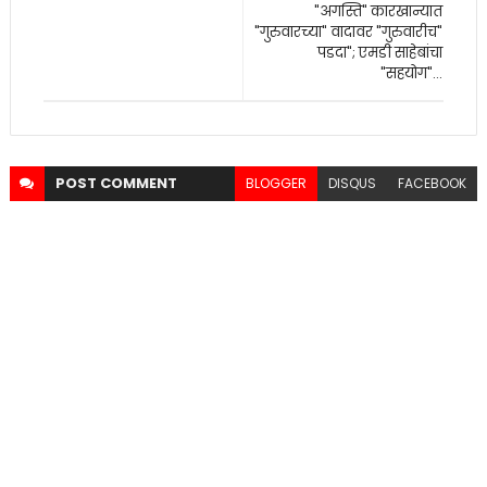
"अगस्ति" कारखान्यात
"गुरुवारच्या" वादावर "गुरुवारीच"
पडदा"; एमडी साहेबांचा
"सहयोग"...
POST
COMMENT
BLOGGER
DISQUS
FACEBOOK