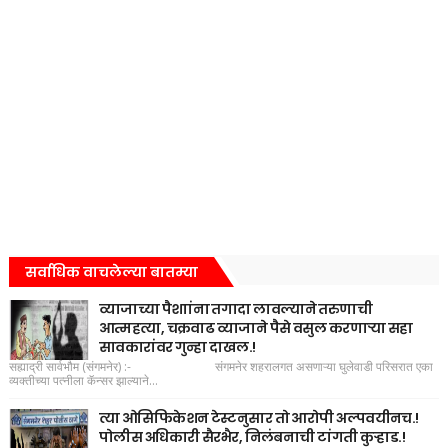
सर्वाधिक वाचलेल्या बातम्या
व्याजाच्या पैशाांना तगादा लावल्याने तरुणाची
आत्महत्या, चक्रवाढ व्याजाने पैसे वसुल करणाऱ्या सहा
सावकारांवर गुन्हा दाखल.!
सह्याद्री सार्वभौम (संगमनेर) :- संगमनेर शहरालगत असणाऱ्या घुलेवाडी परिसरात एका
व्यक्तीच्या पत्नीला कॅन्सर झाल्याने...
त्या ओसिफिकेशन टेस्टनुसार तो आरोपी अल्पवयीनच.!
पोलीस अधिकारी सैरभैर, निलंबनाची टांगती कुऱ्हाड.!