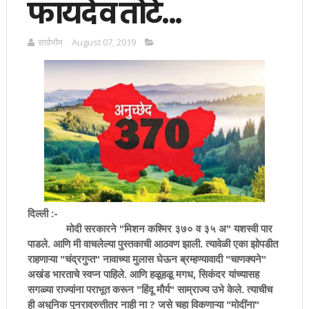
फायदे व तोटे...
सार्वभाैम
August 07, 2019
दिल्ली :-
मोदी सरकारने "मिशन कश्मिर ३७० व ३५ अ" यशस्वी पार
पाडले. आणि मी वाचलेल्या पुस्तकाची आठवण झाली. त्यावेळी एका झोपडीत
राहणाऱ्या "चंद्रगुप्त" नावाच्या मुलास घेऊन ब्रम्हण्यावादी "चाणक्यने"
अखंड भारताचे स्वप्न पाहिले. आणि हळूहळू मगध, सिकंदर यांच्यासह
सगळ्या राज्यांना पराभूत करून "हिंदू मौर्य" साम्राज्य उभे केले. त्याचीच
ही अधुनिक पुनराव्रुत्तीतर नाही ना ? जसे चहा विकणाऱ्या "मोदींना"