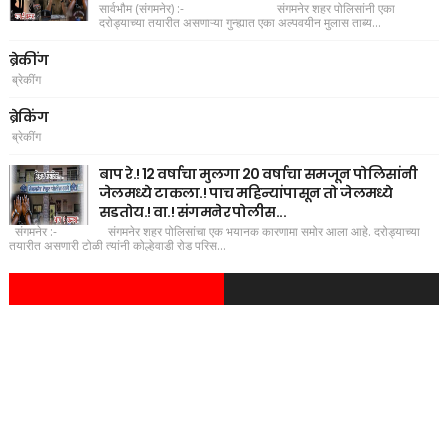
सार्वभौम (संगमनेर) :- संगमनेर शहर पोलिसांनी एका
दरोड्याच्या तयारीत असणाऱ्या गुन्ह्यात एका अल्पवयीन मुलास ताब्य...
ब्रेकींग
ब्रेकींग
ब्रेकिंग
ब्रेकींग
बाप रे.! 12 वर्षाचा मुलगा 20 वर्षाचा समजून पोलिसांनी
जेलमध्ये टाकला.! पाच महिन्यांपासून तो जेलमध्ये
सडतोय.! वा.! संगमनेर पोलीस...
संगमनेर :- संगमनेर शहर पोलिसांचा एक भयानक कारणामा समोर आला आहे. दरोड्याच्या
तयारीत असणारी टोळी त्यांनी कोल्हेवाडी रोड परिस...