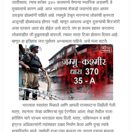
जातीयवाद. त्याच बरोबर ३७० कलमान्वे येणाऱ्या स्थानिक अडचणी. हे
मुख्यत्वाचे कारण आहे. आज भारताच्या शेकडो जवानांचे हाल आपण
उघड्या डोळ्यांनी पाहिले आहे. त्यामुळे ठेचून मारणाऱ्या लोकांची क्रुरता
अजूनही डोळ्याआड होणार नाही. म्हणून आपलच असून दुसऱ्यांची शिरजोरी
असा प्रकार आता बंद होईल असे वाटते. पण हा कलम हद्दपार करताना
लोकशाहीत जी हुकूमशाही वापरली. त्यावर मात्र टिका होताना दिसत आहे.
म्हणून हा इतिहास जरा पुर्वापार अभ्यासला पाहिजे. असे मला वाटते.
भारताला स्वातंत्र मिळाले आणि आपली राज्यघटना लिहीली गेली.
मात्र, तदनंतर जेव्हा कश्मिरचा मुद्दा ऐरणीवर आला. तेव्हा तेथील राजा
हरीसिंग याने प्रथम भारताला साथ दिली. मात्र, पाकिस्थान व काही
इंग्रज अधिकाऱ्यांनी त्यांच्यावर दबाव निर्माण केला आणि पुन्हा त्यांचे
मतपरिवर्तन झाले. त्यावेळी राजा एका बाजुला तर जनता दुसऱ्या बाजुला