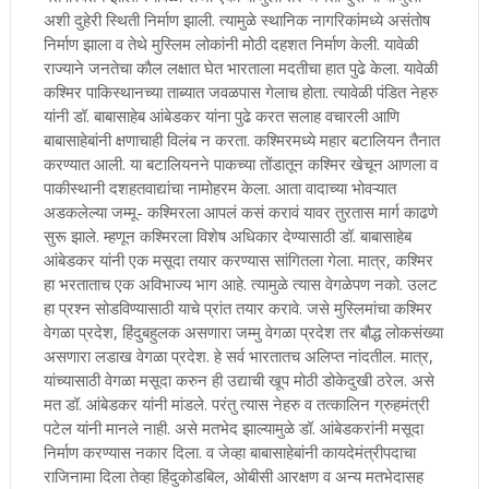
अशी दुहेरी स्थिती निर्माण झाली. त्यामुळे स्थानिक नागरिकांमध्ये असंतोष
निर्माण झाला व तेथे मुस्लिम लोकांनी मोठी दहशत निर्माण केली. यावेळी
राज्याने जनतेचा काैल लक्षात घेत भारताला मदतीचा हात पुढे केला. यावेळी
कश्मिर पाकिस्थानच्या ताब्यात जवळपास गेलाच होता. त्यावेळी पंडित नेहरु
यांनी डॉ. बाबासाहेब आंबेडकर यांना पुढे करत सलाह वचारली आणि
बाबासाहेबांनी क्षणाचाही विलंब न करता. कश्मिरमध्ये महार बटालियन तैनात
करण्यात आली. या बटालियनने पाकच्या तोंडातून कश्मिर खेचून आणला व
पाकीस्थानी दशहतवाद्यांचा नामोहरम केला. आता वादाच्या भोवऱ्यात
अडकलेल्या जम्मू- कश्मिरला आपलं कसं करावं यावर तुरतास मार्ग काढणे
सुरू झाले. म्हणून कश्मिरला विशेष अधिकार देण्यासाठी डॉ. बाबासाहेब
आंबेडकर यांनी एक मसूदा तयार करण्यास सांगितला गेला. मात्र, कश्मिर
हा भरताताच एक अविभाज्य भाग आहे. त्यामुळे त्यास वेगळेपण नको. उलट
हा प्रश्न सोडविण्यासाठी याचे प्रांत तयार करावे. जसे मुस्लिमांचा कश्मिर
वेगळा प्रदेश, हिंदुबहुलक असणारा जम्मु वेगळा प्रदेश तर बौद्ध लोकसंख्या
असणारा लडाख वेगळा प्रदेश. हे सर्व भारतातच अलिप्त नांदतील. मात्र,
यांच्यासाठी वेगळा मसूदा करुन ही उद्याची खूप मोठी डोकेदुखी ठरेल. असे
मत डॉ. आंबेडकर यांनी मांडले. परंतु त्यास नेहरु व तत्कालिन ग्रुहमंत्री
पटेल यांनी मानले नाही. असे मतभेद झाल्यामुळे डॉ. आंबेडकरांनी मसूदा
निर्माण करण्यास नकार दिला. व जेव्हा बाबासाहेबांनी कायदेमंत्रीपदाचा
राजिनामा दिला तेव्हा हिंदुकोडबिल, ओबीसी आरक्षण व अन्य मतभेदासह