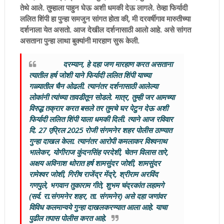
तेथे आले. तुम्हाला पाहुन घेऊ अशी धमकी देऊ लागले. तेव्हा फिर्यादी
ललित शिंपी हा पुन्हा समजुन सांगत होता की, मी दरवर्षीगाव मारुतीच्या
दर्शनाला येत असतो. आज देखील दर्शनासाठी आलो आहे. असे सांगत
असताना पुन्हा लाथा बुक्यांनी मारहाण सुरू केली.
दरम्यान, हे दहा जण मारहाण करत असताना
त्यातील हर्ष जोशी याने फिर्यादी ललित शिंपी याच्या
गळ्यातील चैन ओढली. त्यानंतर दर्शनासाठी आलेल्या
लोकांनी त्यांच्या तावडीतून सोडले. मात्र, तुम्ही जर आमच्या
विरुद्ध तक्रार करत बसले तर तुमचे घर पेटुन देऊ अशी
फिर्यादी ललित शिंपी याला धमकी दिली. त्याने आज रविवार
दि. 27 एप्रिल 2025 रोजी संगमनेर शहर पोलीस ठाण्यात
गुन्हा दाखल केला. त्यानंतर आरोपी कमलाकर विश्वनाथ
भालेकर, योगीराज कुंदनसिंह परदेशी, चेतन विलास तारे,
अक्षय अविनाश थोरात हर्ष शामसुंदर जोशी, शामसुंदर
रामेश्वर जोशी, गिरीष राजेंद्र मेंद्रे, श्रीराम अरविंद
गणपुले, भगवान तुकाराम गीते, शुभम चंद्रकांत लहामगे
(सर्व. रा.संगमनेर शहर, ता. संगमनेर) असे दहा जणांवर
विविध कलमान्वये गुन्हा दाखलकरण्यात आला आहे. याचा
पुढील तपास पोलीस करत आहे.