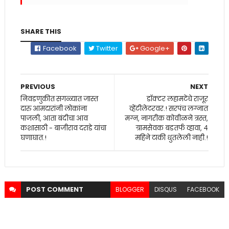
SHARE THIS
Facebook
Twitter
Google+
PREVIOUS
NEXT
निवडणुकीत सगळ्यात जास्त
डॉक्टर लहामटेंचे राजूर
दारु आमदारांनी लोकांना
व्हेंटीलेटरवर.! सरपंच लग्नात
पाजली, आता बंदीचा आव
मग्न, नागरीक कोवीळने त्रस्त,
कशासाठी - बाजीराव दराडे यांचा
ग्रामसेवक बडतर्फ व्हावा, ४
घणाघात.!
महिने टाकी धुतलेली नाही.!
POST
COMMENT
BLOGGER
DISQUS
FACEBOOK