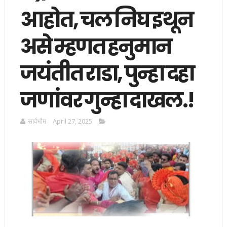
आहोत, चल निघ इथून
असे म्हणत हनुमान
जयंतीत राडा, पुन्हा दहा
जणांवर गुन्हा दाखल.!
सार्वभाैम
April 27, 2025