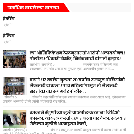
सर्वाधिक वाचलेल्या बातम्या
ब्रेकींग
ब्रेकींग
ब्रेकिंग
ब्रेकींग
त्या ओसिफिकेशन टेस्टनुसार तो आरोपी अल्पवयीनच.!
पोलीस अधिकारी सैरभैर, निलंबनाची टांगती कुऱ्हाड.!
सार्वभौम (संगमनेर) :- संगमनेर शहर पोलिसांनी एका
दरोड्याच्या तयारीत असणाऱ्या गुन्ह्यात एका अल्पवयीन मुलास ताब्य...
बाप रे.! 12 वर्षाचा मुलगा 20 वर्षाचा समजून पोलिसांनी
जेलमध्ये टाकला.! पाच महिन्यांपासून तो जेलमध्ये
सडतोय.! वा.! संगमनेर पोलीस...
संगमनेर :- संगमनेर शहर पोलिसांचा एक भयानक कारणामा समोर आला आहे. दरोड्याच्या
तयारीत असणारी टोळी त्यांनी कोल्हेवाडी रोड परिस...
काकाने मेहुणीच्या मुलीचा अंघोळ करताना व्हिडिओ
काढला, व्हायरल करतो म्हणत अत्याचार केला, सदम्यात
गेलेल्या मुलीने आत्महत्या केली,
सार्वभौम (संगमनेर) : - संगमनेर तालुक्यात हृदयपिळवटून टाकणारी घटना समोर आली
आहे. 11 वीचे शिक्षण घेणारी मुलगी राहता ताल...