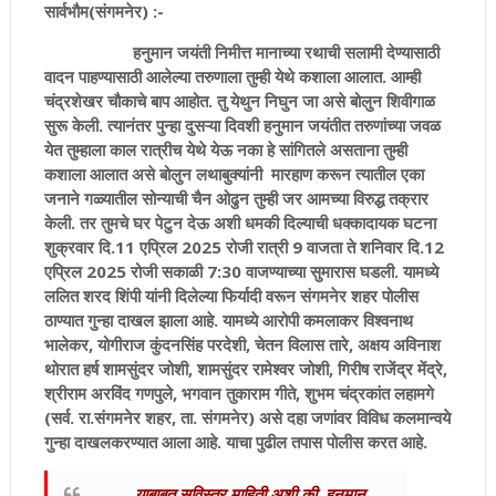
सार्वभौम(संगमनेर) :-
हनुमान जयंती निमीत्त मानाच्या रथाची सलामी देण्यासाठी
वादन पाहण्यासाठी आलेल्या तरुणाला तुम्ही येथे कशाला आलात. आम्ही
चंद्रशेखर चौकाचे बाप आहोत. तु येथुन निघुन जा असे बोलुन शिवीगाळ
सुरू केली. त्यानंतर पुन्हा दुसऱ्या दिवशी हनुमान जयंतीत तरुणांच्या जवळ
येत तुम्हाला काल रात्रीच येथे येऊ नका हे सांगितले असताना तुम्ही
कशाला आलात असे बोलुन लथाबुक्यांनी मारहाण करून त्यातील एका
जनाने गळ्यातील सोन्याची चैन ओढुन तुम्ही जर आमच्या विरुद्ध तक्रार
केली. तर तुमचे घर पेटुन देऊ अशी धमकी दिल्याची धक्कादायक घटना
शुक्रवार दि.11 एप्रिल 2025 रोजी रात्री 9 वाजता ते शनिवार दि.12
एप्रिल 2025 रोजी सकाळी 7:30 वाजण्याच्या सुमारास घडली. यामध्ये
ललित शरद शिंपी यांनी दिलेल्या फिर्यादी वरून संगमनेर शहर पोलीस
ठाण्यात गुन्हा दाखल झाला आहे. यामध्ये आरोपी कमलाकर विश्वनाथ
भालेकर, योगीराज कुंदनसिंह परदेशी, चेतन विलास तारे, अक्षय अविनाश
थोरात हर्ष शामसुंदर जोशी, शामसुंदर रामेश्वर जोशी, गिरीष राजेंद्र मेंद्रे,
श्रीराम अरविंद गणपुले, भगवान तुकाराम गीते, शुभम चंद्रकांत लहामगे
(सर्व. रा.संगमनेर शहर, ता. संगमनेर) असे दहा जणांवर विविध कलमान्वये
गुन्हा दाखलकरण्यात आला आहे. याचा पुढील तपास पोलीस करत आहे.
याबाबत सविस्तर माहिती अशी की, हनुमान