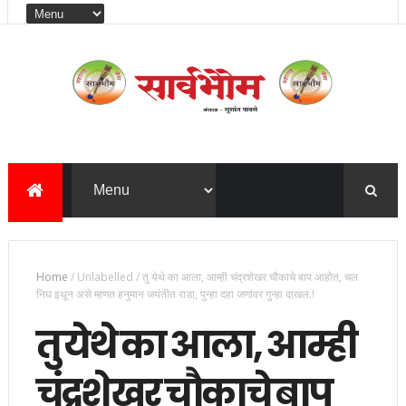
Home
/
Unlabelled
/
तु येथे का आला, आम्ही चंद्रशेखर चौकाचे बाप आहोत, चल
निघ इथून असे म्हणत हनुमान जयंतीत राडा, पुन्हा दहा जणांवर गुन्हा दाखल.!
तु येथे का आला, आम्ही
चंद्रशेखर चौकाचे बाप