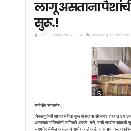
लागू असताना पैशांची
सुरू.!
सार्वभाैम
October 17, 2024
Breaking
,
Crime Story
सार्वभौम संगमनेर:-
निवडणुकीची आचारसंहीता सुरू असताना संगमनेर शहरात ४२ लाख
असल्याचे पोलिसांनी सांगितले असले. तरी, याची सखोल चौकशी सुरू
संगमनेर येथील असल्याचे समोर आले आहे. शासनाचा कर चुकविण्यास