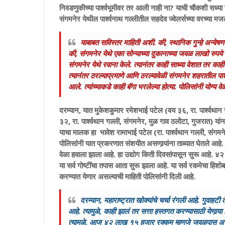
निवडणुकीच्या पार्श्‍वभूमीवर तर आली नाही ना? याची चौकशी सध
संगमनेर येथील पार्श्वनाथ गल्लीतील सहदेव ज्वेलर्सच्या वरच्या 
याबाबत सविस्तर माहिती अशी. की, स्थानिक गुन्हे अन्वेषण
की, संगमनेर येथे एका सोन्याच्या दुकानाच्या जवळ लाखो रुपय
संगमनेर येथे रवाना केले. त्यानंतर काही साध्या वेशात तर काही
त्यानंतर ठरल्याप्रमाणे आणि ठरल्यावेळी संगमनेर शहरातील पार्श
आले. त्यांच्याकडे काही बॅगा भरलेल्या होत्या. पोलिसांनी यो
दरम्यान, यात मुकेशकुमार रमेशभाई पटेल (वय ३६, रा. पार्श्वथा
३२, रा. पार्श्वथान गल्ली, संगमनेर, मुळ गाव ठलोेटा, गुजरात) यांन
याचा मालक हा भावेश रामाभाई पटेल (रा. पार्श्वथान गल्ली, संगमन
पोलिसांंनी यात प्रकरणात संशयीत असणार्‍यांना ताब्यात घेतले
वेळा हवाला झाला आहे. हा उद्योग किती दिवसांपासून सुरू आहे. 
या सर्व गोष्टींचा तपास आता सुरू झाला आहे. या सर्व रकमेचा हिश
करण्यात येणार असल्याची माहिती पोलिसांनी दिली आहे.
दरम्यान, महाराष्ट्रात खोक्यांचे चर्चा रंगली आहे. गुवाहट
आहे. त्यामुळे, काही झालं तर सत्ता हस्तगत करण्यासाठी येणार्‍
त्यामुळे, आज ४२ लाख १५ हजार रक्कम म्हणजे जवळपास अर्धा