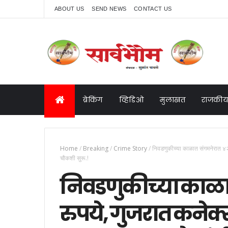
ABOUT US
SEND NEWS
CONTACT US
ब्रेकिंग
व्हिडिओ
मुलाखत
राजकीय
Home
/
Breaking
/
Crime Story
/
निवडणुकीच्या काळात संगमनेरात ४२
चौकशी सुरू.!
निवडणुकीच्या काळ
रुपये, गुजरात कनेक