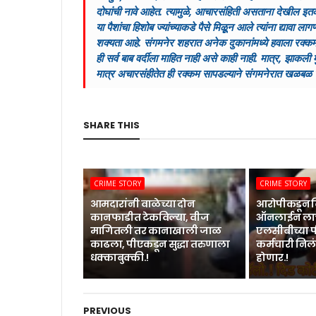
दोघांची नावे आहेत. त्यामुळे, आचारसंहिती असताना देखील इतक
या पैशांचा हिशोब ज्यांच्याकडे पैसे मिळूून आले त्यांना द्यावा
शक्यता आहे. संगमनेर शहरात अनेक दुकानांमध्ये हवाला रक्कम 
ही सर्व बाब वर्दीला माहित नाही असे काही नाही. मात्र, झाकली
मात्र अचारसंहीतेत ही रक्कम सापडल्याने संगमनेरात खळब
SHARE THIS
CRIME STORY
CRIME STORY
आमदारांनी वाळेच्या दोन
आरोपीकडून द
कानफाडीत टेकविल्या, वीज
ऑनलाईन लाच
मागितली तर कानाखाली जाळ
एलसीबीच्या
काढला, पीएकडून सुद्धा तरुणाला
कर्मचारी निलं
धक्काबुक्की.!
होणार.!
PREVIOUS