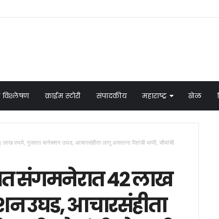
 विश्लेषण
क्राईम स्टोरी
संपादकीय
महाराष्ट्र
खेळ
 लाख रुपये, गुजरात कनेक्शन उघड, आचारसंहीता लागू असताना पैशांची थप्पी, चौघांची
ात संगमनेरात ४२ लाख
्शन उघड, आचारसंहीता