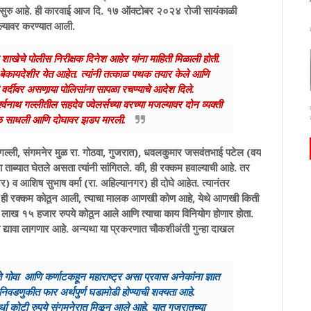
्या सुरु आहे. ही कारवाई आज दि. १७ ऑक्टोबर २०२४ रोजी सायंकाळी
मजल्यावर करण्यात आली.
 शाखेचे पोलीस निरीक्षक दिनेश आहेर यांना माहिती मिळाली होती.
े बेकायदेशीर येत आहेत. त्यांनी तत्काळ पथक तयार केले आणि
 वर्दीवर असणार्‍या पोलिसांना सापळा रचण्याचे आदेश दिले.
्वनाथ गल्लीतील सहदेव ज्वेलर्सच्या वरच्या मजल्यावर दोन व्यक्ती
ग्य वेळ साधली आणि दोघावर झडप मारली.
न गल्ली, संगमनेर मुळ रा. गोठवा, गुजरात), धवलकुमार जसवंतभाई पटेल (वय
ा ताब्यात घेतले असता त्यांनी सांगितले. की, ही रक्कम हवाल्याची आहे. तर
ेर) व आशिष सुभाष वर्मा (रा. अहिल्यानगर) ही दोघे आहेत. त्यानंतर
 आहे. ही रक्कम कोठून आली, त्याचा मालक आणखी कोण आहे, येथे आणखी किती
४२ लाख १५ हजार रुपये कोठून आले आणि त्याचा काय विनियोग होणार होता.
ोब द्यावा लागणार आहे. अन्यथा या प्रकरणात चौकशीअंती गुन्हा दाखल
ी ते गोवा आणि कर्णाटकहून महाराष्ट्र असा प्रवास अनेकांना ज्ञात
या निवडणुकीत फार अर्थपुर्ण घडामोडी होण्याची शक्यता आहे.
 कोटी रुपये संगमनेरात मिळून आले आहे. यात गुजरातच्या