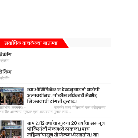
सर्वाधिक वाचलेल्या बातम्या
ब्रेकींग
ब्रेकींग
ब्रेकिंग
ब्रेकींग
त्या ओसिफिकेशन टेस्टनुसार तो आरोपी
अल्पवयीनच.! पोलीस अधिकारी सैरभैर,
निलंबनाची टांगती कुऱ्हाड.!
सार्वभौम (संगमनेर) :- संगमनेर शहर पोलिसांनी एका दरोड्याच्या
तयारीत असणाऱ्या गुन्ह्यात एका अल्पवयीन मुलास ताब्य...
बाप रे.! 12 वर्षाचा मुलगा 20 वर्षाचा समजून
पोलिसांनी जेलमध्ये टाकला.! पाच
महिन्यांपासून तो जेलमध्ये सडतोय.! वा.!