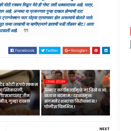
ी मोठी रक्कम मिळून येते ही गोष्ट तशी धक्कादायक आहे. मात्र,
 लागणार आहे. अन्यथा या प्रकरणात गुन्हा दाखल होण्याची दाट
ट्रान्जेक्शन फार मोठ्या प्रमाणावर होत असल्याचे बोलले जाते.
 मुठ सव्वा लाखाची या म्हणीप्रमाणे हाताची घडी तोंडवर बोट.! आता
ळ उडाली आहे.
Facebook
Twitter
Google+
CRIME STORY
िड कोटी रुपये रक्कम
 स्विकारली,
उन्माद कार्यकर्त्यांमुळे ना.विखे व आ.
 पीएसआयसह तीन
खताळ बदनाम.! दहशतमुक्त
बीत, गुन्हा दाखल
संगमनेर शब्दाचा विरोधाभास.!
पोलीस चिनभिन.!
NEXT