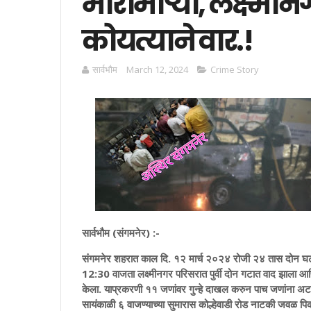
मारामार्‍या, लक्ष्मीन
कोयत्याने वार.!
सार्वभाैम
March 12, 2024
Crime Story
सार्वभौम (संगमनेर) :-
संगमनेर शहरात काल दि. १२ मार्च २०२४ रोजी २४ तास दोन घटनांमध
12:30 वाजता लक्ष्मीनगर परिसरात पुर्वी दोन गटात वाद झाला आणि 
केला. याप्रकरणी ११ जणांवर गुन्हे दाखल करुन पाच जणांना अट
सायंकाळी ६ वाजण्याच्या सुमारास कोल्हेवाडी रोड नाटकी जवळ पि