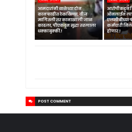
CRIME STORY
CRIME STORY
आमदारांनी वाळेच्या दोन
आरोपीकडून द
कानफाडीत टेकविल्या, वीज
ऑनलाईन लाच
मागितली तर कानाखाली जाळ
एलसीबीच्या
काढला, पीएकडून सुद्धा तरुणाला
कर्मचारी निलं
धक्काबुक्की.!
होणार.!
POST
COMMENT