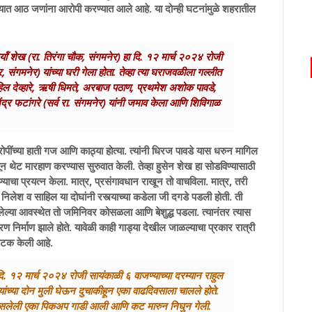
. यात आठ जणांना आरोपी करण्यात आले आहे. या दोन्ही घटनांमुळे शहरातील
यॉं शेख (रा. तिरंगा चौक, संगमनेर) हा दि. १२ मार्च २०२४ रोजी
, संगमनेर) यांच्या घरी गेला होता. तेव्हा त्या घराजवळीला गल्लीत
ल देव्हारे, ऋषी धिमते, अरबाज पठाण, प्रथमेश अशोक पावडे,
 फटांगरे (सर्व रा. संगमनेर) यांनी जमाव केला आणि शिविगाळ
पींच्या हाती गज आणि काठ्या होत्या. त्यांनी धिरज पावडे यास धरुन मागिल
 थेट मारहाण करण्यास सुरुवात केली. तेव्हा हुसेन शेख हा सोडविण्यासाठी
्याचा प्रयत्न केला. मात्र, प्रसंगावधान राखून तो वाचविला. मात्र, तरी
 निलेश व साहिल या दोघांनी रस्त्याच्या कडेला जी दगडे पडली होती. ती
लेल्या आवस्थेत तो जमिनिवर कोसळला आणि बेशुद्ध पडला. त्यानंतर त्यास
 निर्माण झाले होते. यावेळी काही गाड्या देखील जाळल्याचा प्रकार रात्री
 अटक केली आहे.
 दि. १२ मार्च २०२४ रोजी सायंकाळी ६ वाजण्याच्या दरम्यान राहुल
 त्यांच्या दोन मुली घेऊन दुचाकीहून एका वाढदिवसाला चालले होते.
र नसलेली एका पिकअप गाडी आली आणि कट मारुन निघुन गेली.