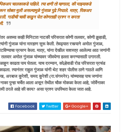
पिकअप चालकाकडे पाहिले. त्या क्षणी तो म्हणाला, की माझ्याकडे
रून सोबत मुली असल्यामुळे गुंजाळ पुढे निघाले. मात्र, पिकअप
ी. गाडीची चावी काढून घेत कोणताही प्रश्‍न न करता
ली.
ानंतर अवघ्या काही मिनिटात नाटकी परिसरात कोणी तलवार, कोणी कुर्‍हाडी,
 गुंजाळ यांना मारहाण सुरू केली. तेवढ्यात रस्त्याने अमोल गुंजाळ,
मिटविण्याचा प्रयत्न केला. मात्र, यांना देखील सशस्त्र आलेल्या आठ जणांनी
 तलवार अमोल गुंजाळ यांच्यावर जीवघेणा हल्ला करण्यासाठी उगारली.
ळाहून काढता पाय घेतला. याच दरम्यान, कोल्हेवाडी रोड परिसरात प्रचंड
काढला. त्यानंतर राहुल गुंजाळ यांनी थेट शहर पोलीस ठाणे गाठले आणि
 अरबाज कुरेशी, समद कुरेशी (रा.संगमनेर) यांच्यासह पाच जणांना
े नाका पुन्हा चर्चेत आला असून तेथील चौक मोकळा केला आहे, जोर्वेनाका
चकामी ठरले आहे की काय? असा प्रश्‍न उपस्थित केला जात आहे.
Facebook
Twitter
Google+