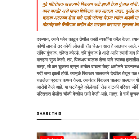
पुढे गतिरोधक असल्याने पिकअप स्लो झाली तेव्हा गुंजाळ यांनी 
काय बघतो? असे म्हणत शिविगाळ करु लागला. मात्र, दुर्लक्ष क
चालक अल्फाज शेख याने गाडी जोरात घेऊन त्यांना आडवी मारल
मोठमोठ्याने शिविगाळ करीत थेट मारहाण करण्यास सुरुवात के
दरम्यान, त्याने फोन काढून तेथील काही व्यक्तींना कॉल केला. त्य
कोणी लाकडे तर कोणी लोखंडी रॉड घेऊन सात ते आठजण आले. त्यांनी
संदिप गुंजाळ, संकेत कोरडे, रवि गुंजाळ हे आले आणि त्यांनी वाद 
मारहाण सुरू केली. तर, पिकअप चालक शेख याने त्याच्या हातातील
मात्र, तो वार चुकला म्हणून अमोल वाचला तेव्हा अमोलने घटनास्थ
गर्दी जमा झाली होती. त्यामुळे पिकअप चालकाने देखील तेथून पळ 
घडलेला प्रकार कथन केला. त्यानंतर पिकअप चालक अल्फाज शेख,
आरोपी केले आहे. या घटनेमुळे कोल्हेवाडी रोड नाटकी परिसर जोर्व
परिसरात पोलीस चौकी देखील उभी केली आहे. मात्र, हे सर्व कु
SHARE THIS