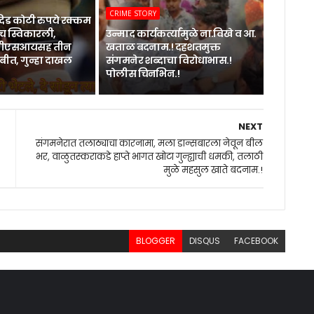
CRIME STORY
िड कोटी रुपये रक्कम
 स्विकारली,
उन्माद कार्यकर्त्यांमुळे ना.विखे व आ.
 पीएसआयसह तीन
खताळ बदनाम.! दहशतमुक्त
बीत, गुन्हा दाखल
संगमनेर शब्दाचा विरोधाभास.!
पोलीस चिनभिन.!
NEXT
संगमनेरात तलाठ्याचा कारनामा, मला डान्सबारला नेवून बील
भर, वाळुतस्कराकडे हाप्ते भागत खोटा गुन्ह्याची धमकी, तलाठी
मुळे महसुल खाते बदनाम.!
BLOGGER
DISQUS
FACEBOOK