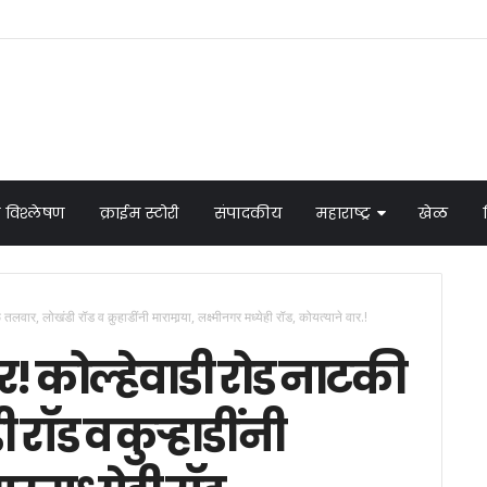
 विश्लेषण
क्राईम स्टोरी
संपादकीय
महाराष्ट्र
खेळ
वार, लोखंडी रॉड व कुर्‍हाडींनी मारामार्‍या, लक्ष्मीनगर मध्येही रॉड, कोयत्याने वार.!
र! कोल्हेवाडी रोड नाटकी
ड व कुर्‍हाडींनी