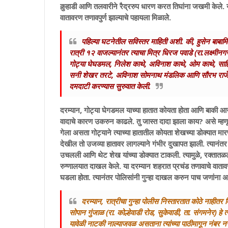
कुर्‍हाडी आणि तलवारीने रैद्ररुप धारण करत तिघांना जखमी केले
वातावरण तणावपुर्ण झाल्याचे पहायला मिळालेे.
पहिल्या घटनेतील सविस्तर माहिती अशी. की, हुसेन बाबामि
रात्री १२ वाजल्यानंतर त्याचा मित्र धिरज पवाडे (रा.लक्ष्मीनगर
गोट्या घेघडमल, निलेश काथे, अविनाश काथे, ओम काथे, साहि
सनी शेखर तरटे, अविनाश सोमनाथ मंडलिक आणि सौरभ राजेंद्र
दमदाटी करण्यास सुरुवात केली.
दरम्यान, गोट्या घेगडमल याच्या हातात कोयता होता आणि बाकी आरो
वादाचे कारण उकरुन काढले. तु जास्त दादा झाला काय? असे म्हणून
गेला असता गोट्याने त्याच्या हातातील कोयता शेखच्या डोक्यात मारण
देखील तो उजव्या हातावर लागल्याने गंभीर दुखापत झाली. त्यानंतर
उचलली आणि थेट शेख यांच्या डोक्यात टाकली. त्यामुळे, रक्तातळ
रुग्णालयात दाखल केले. या दरम्यान शहरात प्रचंड तणावाचे वातावरण
घडला होता. त्यानंतर पोलिसांनी गुन्हा दाखल करुन पाच जणांना
दरम्यान, रात्रीचा गुन्हा पोलीस निस्तारतात कोठे नाहीतर
सोपान गुंजाळ (रा. कोल्हेवाडी रोड, सुकेवाडी, ता. संगमनेर) हे
यावेळी नाटकी नाल्याजवळ असताना त्यांच्या पाठीमागून नंब