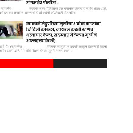
संगमनेर पोलीस...
संगमनेर :- संगमनेर शहर पोलिसांचा एक भयानक कारणामा समोर आला आहे.
दरोड्याच्या तयारीत असणारी टोळी त्यांनी कोल्हेवाडी रोड परिस...
काकाने मेहुणीच्या मुलीचा अंघोळ करताना
व्हिडिओ काढला, व्हायरल करतो म्हणत
अत्याचार केला, सदम्यात गेलेल्या मुलीने
आत्महत्या केली,
सार्वभौम (संगमनेर) : - संगमनेर तालुक्यात हृदयपिळवटून टाकणारी घटना
समोर आली आहे. 11 वीचे शिक्षण घेणारी मुलगी राहता ताल...