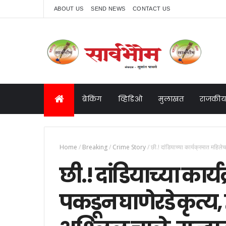
ABOUT US
SEND NEWS
CONTACT US
ब्रेकिंग
व्हिडिओ
मुलाखत
राजकीय
Home
/
Breaking
/
Crime Story
/
छी.! दांडियाच्या कार्यक्रमात महिले
छी.! दांडियाच्या कार
पकडून घाणेरडे कृत्य