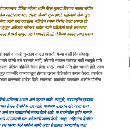
आटोपल्यानंतर पीडित महिला आणि तिचा मुलगा विरगाव गावात संगीत
ा खेळ आटोपल्यानंतर टपर्‍या खेळणे सुरू झाले. महिलांचे खेळ सुरू
चा त्याने हात पकडला. महिलेने त्यास विरोध केला असता तो
म्हणून अतिशय गलिच्छ भाषेत त्याने महिलेशी चाळे करण्यास
 काढतो असे म्हणून त्याने धमकी दिली. देवीच्या कार्यक्रमात एकच
िची काही ना काही कुरातप काढत असतो. गेल्या काही दिवसांपासून
 मागे कोणी उभे राहणारे नाही, कोणाचे भक्कम पाठबळ नाही त्यामुळे याचे
्रयत्न पीडित महिलेने केला होता. मात्र, त्याचे अति होत चालले होते. आज
ाहुल वाकचौरे याच्याकडून होणारा त्रास पोलिसांना कथन केला. त्यानंतर
ा दाखल करण्याचे आदेश दिले. त्यानंतर वाकचौरे याच्यावर अकोले पोलीस
 अस्तित्व असते असे म्हटले जाते. त्यामुळे, नवरात्रीत एखाद्या
विरगाव हे एक वैचारिक गाव आहे. गावाच्या नावातच वीर असा शब्द
जे असे मत गावकर्‍यांनी व्यक्त केले आहे. या घटनेतील दुर्दैव म्हणजे
 लक्षण असल्याची मत अनेकांनी व्यक्त केले. मात्र, महिलांना देखील
ांचे रुप धारण केले पाहिजे आणि अशा छेडछाड करणार्‍यांना धडा