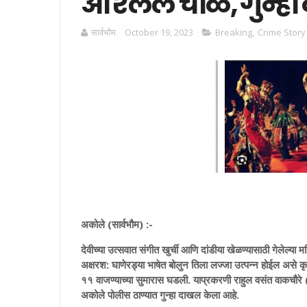
अश्‍लिल चाळे, गुन्ह
सार्वभाैम
October 19, 2023
Breaking
,
Crime Story
अकोले (सार्वभौम) :-
देवीच्या उत्सवात संगीत खुर्ची आणि दांडीया खेळण्यासाठी गेलेल्
अक्षरश: घाणेरड्या भाषेत बोलुन तिला लज्जा उत्पन्न होईल असे कृ
११ वाजण्याच्या सुमारास घडली. याप्रकरणी राहुल वसंत वाकचौरे (रा
अकोले पोलीस ठाण्यात गुन्हा दाखल केला आहे.