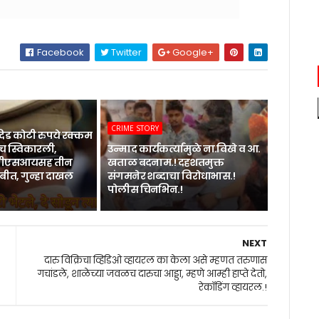
Facebook
Twitter
Google+
CRIME STORY
िड कोटी रुपये रक्कम
 स्विकारली,
उन्माद कार्यकर्त्यांमुळे ना.विखे व आ.
 पीएसआयसह तीन
खताळ बदनाम.! दहशतमुक्त
बीत, गुन्हा दाखल
संगमनेर शब्दाचा विरोधाभास.!
पोलीस चिनभिन.!
NEXT
दारु विक्रिचा व्हिडिओ व्हायरल का केला असे म्हणत तरुणास
गचांडले, शाळेच्या जवळच दारुचा आड्डा, म्हणे आम्ही हाप्ते देतो,
रेकॉडिंग व्हायरल.!