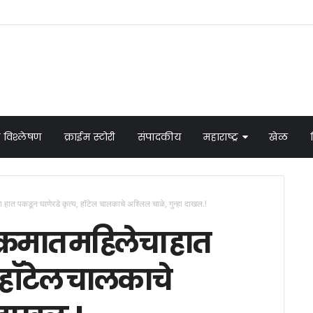
 विश्लेषण
क्राईम स्टोरी
संपादकीय
महाराष्ट्र
खेळ
चा हात पकडून घाणेरडे कृत्य, हॉटेल चालकाचे अश्‍लिल चाळे, गुन्हा दाखल.!
्यक्रमात महिलेचा हात
, हॉटेल चालकाचे