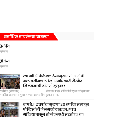
सर्वाधिक वाचलेल्या बातम्या
ब्रेकींग
ब्रेकींग
ब्रेकिंग
ब्रेकींग
त्या ओसिफिकेशन टेस्टनुसार तो आरोपी
अल्पवयीनच.! पोलीस अधिकारी सैरभैर,
निलंबनाची टांगती कुऱ्हाड.!
सार्वभौम (संगमनेर) :- संगमनेर शहर पोलिसांनी एका दरोड्याच्या
तयारीत असणाऱ्या गुन्ह्यात एका अल्पवयीन मुलास ताब्य...
बाप रे.! 12 वर्षाचा मुलगा 20 वर्षाचा समजून
पोलिसांनी जेलमध्ये टाकला.! पाच
महिन्यांपासून तो जेलमध्ये सडतोय.! वा.!