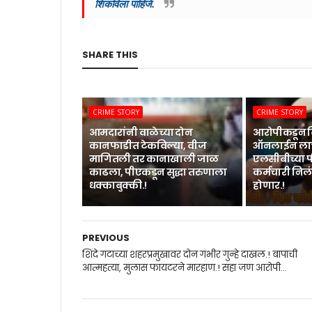
शिकविला पाहिजे.
SHARE THIS
CRIME STORY
CRIME STORY
आमदारांनी वाळेच्या दोन
आरोपीकडून द
कानफाडीत टेकविल्या, वीज
ऑनलाईन लाच
मागितली तर कानाखाली जाळ
एलसीबीच्या
काढला, पीएकडून सुद्धा तरुणाला
कर्मचारी निलं
धक्काबुक्की.!
होणार.!
PREVIOUS
शिंदे गटाच्या शहरप्रमुखावर दोन गंभीर गुन्हे दाखल.! बापाची
आत्महत्या, मुलास फायटरने मारहाण.! सहा जण आरोपी...