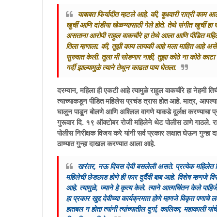
याबाबत फिर्यादीत म्हटले आहे. की, बुधवारी रात्री काम 
खुर्ची आणि दांडीया खेळण्यासाठी गेले होते. तेथे संगीत खुर्ची ह
असताना आरोपी राहुल वाकचौरे हा तेथे आला आणि पीडित महिले
तिला म्हणाला. की, तुझी काय लायकी आहे मला माहित आहे असे 
सुरुवात केली. तुला मी सोडणार नाही, तुझा कोठे ना कोठे काटा
गर्दी झाल्यामुळे त्याने तेथून काढता पाय घेतला.
दरम्यान, महिला ही एकटी आहे त्यामुळे राहुल वाकचौरे हा नेहमी त
त्याच्याकडून पीडित महिलेस प्रचंड त्रास होत आहे. मात्र, आपल्या
घालुन पाडून बोलणे आणि अश्‍लिल वागणे याकडे दुर्लक्ष करण्याचा प
गुरूवार दि. १९ ऑक्टोबर रोजी महिलेने थेट पोलीस ठाणे गाठले. र
पोलीस निरीक्षक विजय करे यांनी सर्व प्रकार लक्षात घेऊन गुन्ह
ठाण्यात गुन्हा दाखल करण्यात आला आहे.
खरंतर, नऊ दिवस देवी बसलेली असते. प्रत्येक महिलेत तिचे
महिलेची छेडछाड होणे ही फार दुर्दैवी बाब आहे. विशेष म्हणजे 
आहे. त्यामुळे, ज्याने हे कृत्य केले. त्याने आत्मचिंतन केले पाहि
हा प्रकार खुद्द देवीच्या कार्यक्रमात होणे म्हणजे विकृत पणाचे
हातबल न होता त्यांनी त्यांच्यातील दुर्गा, कालिका, महाकाली य