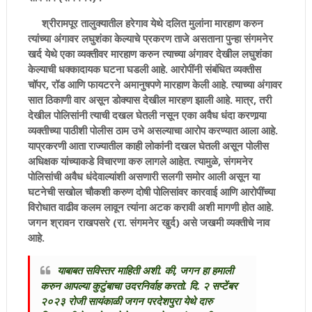
श्रीरामपूर तालुक्यातील हरेगाव येथे दलित मुलांना मारहाण करुन
त्यांच्या अंगावर लघुशंका केल्याचे प्रकरण ताजे असताना पुन्हा संगमनेर
खर्द येथे एका व्यक्तीवर मारहाण करुन त्याच्या अंगावर देखील लघुशंका
केल्याची धक्कादायक घटना घडली आहे. आरोपींनी संबंधित व्यक्तीस
चॉपर, रॉड आणि फायटरने अमानुषपणे मारहाण केली आहे. त्याच्या अंगावर
सात ठिकाणी वार असून डोक्यास देखील मारहण झाली आहे. मात्र, तरी
देखील पोलिसांनी त्याची दखल घेतली नसून एका अवैध धंदा करणार्‍या
व्यक्तीच्या पाठीशी पोलीस ठाम उभे असल्याचा आरोप करण्यात आला आहे.
याप्रकरणी आता राज्यातील काही लोकांनी दखल घेतली असून पोलीस
अधिक्षक यांच्याकडे विचारणा करु लागले आहेत. त्यामुळे, संगमनेर
पोलिसांची अवैध धंदेवाल्यांशी असणारी सलगी समोर आली असून या
घटनेची सखोल चौकशी करुण दोषी पोलिसांवर कारवाई आणि आरोपींच्या
विरोधात वाढीव कलम लावून त्यांना अटक करावी अशी मागणी होत आहे.
जगन श्रावन राखपसरे (रा. संगमनेर खुर्द) असे जखमी व्यक्तीचे नाव
आहे.
याबाबत सविस्तर माहिती अशी. की, जगन हा हमाली
करुन आपल्या कुटुंबाचा उदरनिर्वाह करतो. दि. २ सप्टेंबर
२०२३ रोजी सायंकाळी जगन परदेशपुरा येथे दारु