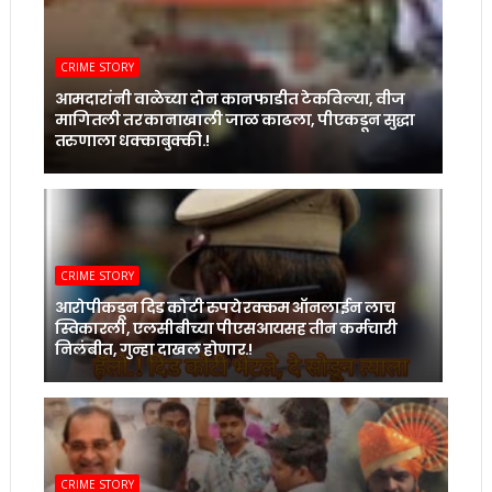
CRIME STORY
आमदारांनी वाळेच्या दोन कानफाडीत टेकविल्या, वीज
मागितली तर कानाखाली जाळ काढला, पीएकडून सुद्धा
तरुणाला धक्काबुक्की.!
CRIME STORY
आरोपीकडून दिड कोटी रुपये रक्कम ऑनलाईन लाच
स्विकारली, एलसीबीच्या पीएसआयसह तीन कर्मचारी
निलंबीत, गुन्हा दाखल होणार.!
CRIME STORY