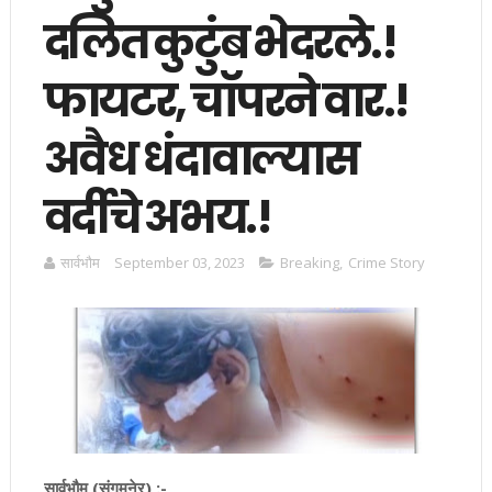
दलित कुटुंब भेदरले.!
फायटर, चॉपरने वार.!
अवैध धंदावाल्यास
वर्दीचे अभय.!
सार्वभाैम
September 03, 2023
Breaking
,
Crime Story
सार्वभौम (संगमनेर) :-