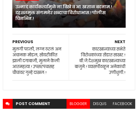
उन्माद कार्यकर्त्यांमुळे ना.विखे व आ. खताळ बदनाम.!
दहशतमुक्त संगमनेर शब्दाचा विरोधाभास.! पोलीस
चिनभिन.!
PREVIOUS
NEXT
मुलगी पटली, लग्न ठरलं अन
कारखान्याच्या सभेते
अचानक मोडल, सोयरीकीत
विरोधकांच्या तोंडात साखर.!
झाली दगाबाजी, मुलाने केली
बी.जे.देशमुख कारखान्याच्या
आतमहत्या.! उपसरपंचासह
बाजुने.! व्यासपीठाहून अनेकांची
चौघांवर गुन्हे दाखल.!
उणीधुणी.!
POST
COMMENT
BLOGGER
DISQUS
FACEBOOK