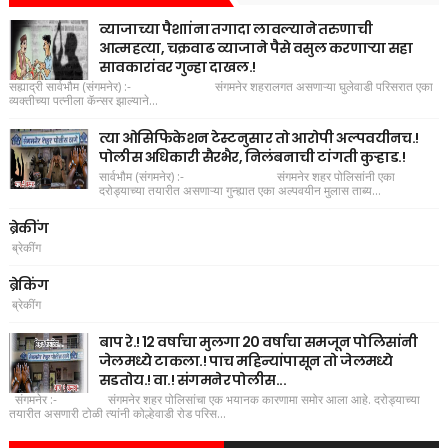
व्याजाच्या पैशाांना तगादा लावल्याने तरुणाची
आत्महत्या, चक्रवाढ व्याजाने पैसे वसुल करणाऱ्या सहा
सावकारांवर गुन्हा दाखल.!
सह्याद्री सार्वभौम (संगमनेर) :- संगमनेर शहरालगत असणाऱ्या घुलेवाडी परिसरात एका
व्यक्तीच्या पत्नीला कॅन्सर झाल्याने...
त्या ओसिफिकेशन टेस्टनुसार तो आरोपी अल्पवयीनच.!
पोलीस अधिकारी सैरभैर, निलंबनाची टांगती कुऱ्हाड.!
सार्वभौम (संगमनेर) :- संगमनेर शहर पोलिसांनी एका
दरोड्याच्या तयारीत असणाऱ्या गुन्ह्यात एका अल्पवयीन मुलास ताब्य...
ब्रेकींग
ब्रेकींग
ब्रेकिंग
ब्रेकींग
बाप रे.! 12 वर्षाचा मुलगा 20 वर्षाचा समजून पोलिसांनी
जेलमध्ये टाकला.! पाच महिन्यांपासून तो जेलमध्ये
सडतोय.! वा.! संगमनेर पोलीस...
संगमनेर :- संगमनेर शहर पोलिसांचा एक भयानक कारणामा समोर आला आहे. दरोड्याच्या
तयारीत असणारी टोळी त्यांनी कोल्हेवाडी रोड परिस...