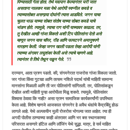
पिण्यासाठी गेला होता. तेथे मद्यपान केल्यानंतर घरी जात
असताना नालकर मळा येथे आरोपी स्वप्नील कवडे व
त्याच्यासोबत असणार्‍या दोघांनी त्यास आडविले. जगन याचा
चुलत भाऊ याच्या सोबत संतोष याच्या सोबत कवडे याचे
भांडण होते. त्यामुळे, त्याचा राग यांनी याच्यावर काढला. तर,
तु देखील आम्ही गांजा विकतो अशी टिप पोलिसांना देतो असे
म्हणून जगन यास चॉपर, रॉड आणि फायटरने अमानुषपणे
मारहाण केली. जेव्हा जगन खाली पडला तेव्हा आरोपी यांनी
त्याच्या अंगावर लघुशंका केली असे त्याचे म्हणणे आहे.
त्यानंतर ते तिघे तेथून पळुन गेले.
दरम्यान, आता प्रश्‍न पडतो. की, संगमनेरात राजरोस गांजा विकला जातो.
जर गांजा किंवा गुटखा आणि तत्सम नशिले पदार्थ यांची माहिती सामान्य
मानसांना मिळाली आणि ती जर पोलिसांनी सांगितली. तर, पोलिसांकडून
देखील अशी माहिती पुन्हा आरोपीला मिळु शकते. त्यामुळे, पोलिसांवर
विश्‍वास ठेवावा कि नाही? असा प्रश्‍न सामाजिक कार्यकर्त्यांनी उपस्थित
केला आहे. विशेष म्हणजे आजकाल संगमनेर हे अवैध धंद्यांचे केंद्रबिंदु होऊ
लागले आहे. येथे अल्पवयीन मुली रोजरोस भोगल्या जात आहेत. त्या ही
अगदी पोलीस ठाण्याच्या काही अंतरावर आणि भर बस स्थानकाच्या
परिसरात असणारे हॉटेल आणि लॉजिंग येथे सुद्धा. मात्र, हे सर्व माहित