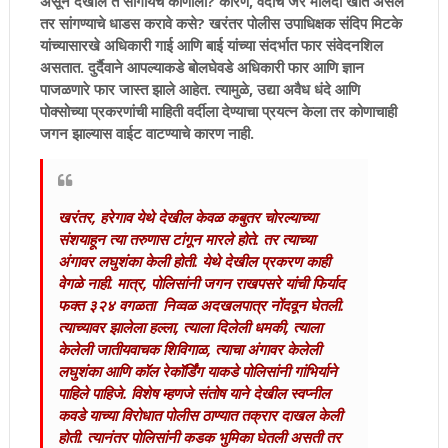
असून देखील ते सांगायचे कोणाला? कारण, वर्दीच जर मलिदा खात असेल
तर सांगण्याचे धाडस करावे कसे? खरंतर पोलीस उपाधिक्षक संदिप मिटके
यांच्यासारखे अधिकारी गाई आणि बाई यांच्या संदर्भात फार संवेदनशिल
असतात. दुर्दैवाने आपल्याकडे बोलघेवडे अधिकारी फार आणि ज्ञान
पाजळणारे फार जास्त झाले आहेत. त्यामुळे, उद्या अवैध धंदे आणि
पोक्सोच्या प्रकरणांची माहिती वर्दीला देण्याचा प्रयत्न केला तर कोणाचाही
जगन झाल्यास वाईट वाटण्याचे कारण नाही.
खरंतर, हरेगाव येथे देखील केवळ कबुतर चोरल्याच्या
संशयाहून त्या तरुणास टांगून मारले होते. तर त्याच्या
अंगावर लघुशंका केली होती. येथे देखील प्रकरण काही
वेगळे नाही. मात्र, पोलिसांनी जगन राखपसरे यांची फिर्याद
फक्त ३२४ वगळता निव्वळ अदखलपात्र नोंदवून घेतली.
त्याच्यावर झालेला हल्ला, त्याला दिलेली धमकी, त्याला
केलेली जातीयवाचक शिविगाळ, त्याचा अंगावर केलेली
लघुशंका आणि कॉल रेकॉर्डिंग याकडे पोलिसांनी गांभिर्याने
पाहिले पाहिजे. विशेष म्हणजे संतोष याने देखील स्वप्नील
कवडे याच्या विरोधात पोलीस ठाण्यात तक्रार दाखल केली
होती. त्यानंतर पोलिसांनी कडक भुमिका घेतली असती तर