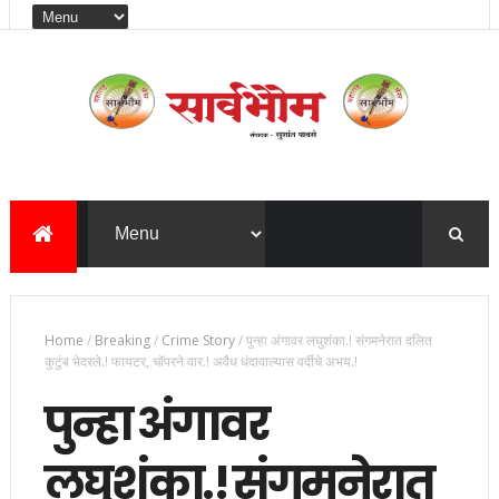
Home
/
Breaking
/
Crime Story
/
पुन्हा अंगावर लघुशंका.! संगमनेरात दलित
कुटुंब भेदरले.! फायटर, चॉपरने वार.! अवैध धंदावाल्यास वर्दीचे अभय.!
पुन्हा अंगावर
लघुशंका.! संगमनेरात