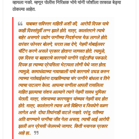
व्हायला नको. म्हणून पोलीस निरिक्षक भोये यांनी जोशीला तत्काळ बेड्या
ठोकल्या आहेत.
याबाबत सविस्तर माहिती अशी की, आरोपी दिपक याचे
काही दिवसांपुर्वी लग्न झाले होते. मात्र, कालांतराने त्याचे
बाहेर असणारे उद्योग पत्नीच्या निदर्शनास येऊ लागले होते.
वारंवार फोनवर बोलणे, घरात लक्ष देणे, नेहमी मोबाईलवर
चॅटिंग करणे असले प्रकार होताना जाणवत होते. त्यामुळे,
एक दिवस या बहाद्दराचे कारणामे पत्नीने राईटहॅण्ड पकडले.
दिपक हा त्याच्या प्रेयसिला भेटायला लोणी येथे जात होता.
त्यामुळे, कामाधंद्याच्या नावाखाली याचे कारणामे उघड करुन
त्याच्या नातेवाईकांना दाखविण्याचा चंग पत्नीने बांधला व तिने
त्याचा पाटलाग केला. आपल्या पत्नीला आपली रासलिला
माहित झाल्याचा संशय आल्याने त्याने नेहमी सावध भुमिका
घेतली. मात्र, संशयाच्या कारणाहून यांच्याव नेहमी वाद होत
होते. मात्र, कालंतराने त्यास असे विक्षिप्त व जिवघेणे वळण
लागेल असे दोघा तिघांनाही वाटले नव्हते. परंतु, पतीच्या
अति वागण्याने पत्नीचा जीव गेला असता, त्याची आई आरोपी
झाली अन प्रेयसी जेलमध्ये जाणार. किती भयानक प्रकार
आहे हा..