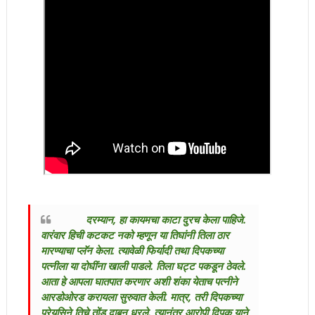
दरम्यान, हा कायमचा काटा दुरच केला पाहिजे.
वारंवार हिची कटकट नको म्हणून या तिघांनी तिला ठार
मारण्याचा प्लॅन केला. त्यावेळी फिर्यादी तथा दिपकच्या
पत्नीला या दोघींना खाली पाडले. तिला घट्ट पकडून ठेवले.
आता हे आपला घातपात करणार अशी शंका येताच पत्नीने
आरडोओरड करायला सुरुवात केली. मात्र, तरी दिपकच्या
प्रेयसिने तिचे तोंड दाबुन धरले. त्यानंतर आरोपी दिपक याने