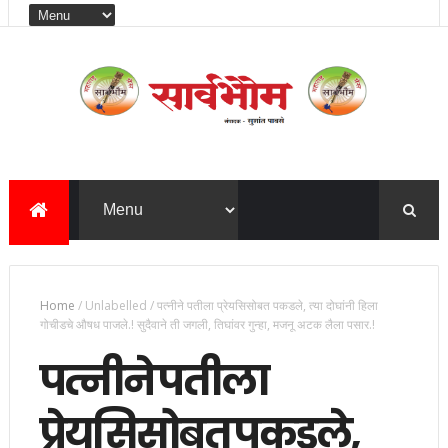
Home
/
Unlabelled
/
पत्नीने पतीला प्रेयसिसोबत पकडले, त्या दोघांनी हिला
गोचीडचे औषध पाजले.! सुदैवाने ती जगली, तिघांवर गुन्हा, मजनू अटक लैला पसार.!
पत्नीने पतीला
प्रेयसिसोबत पकडले,