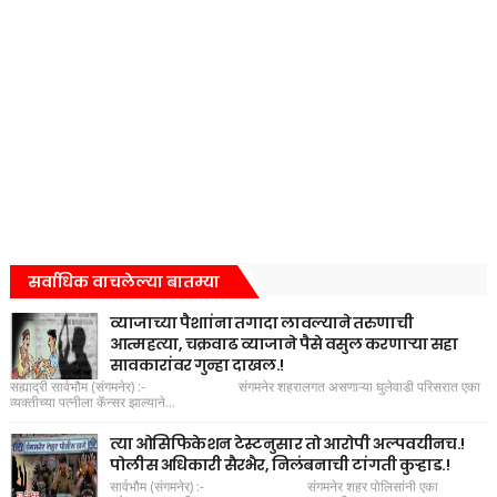
सर्वाधिक वाचलेल्या बातम्या
व्याजाच्या पैशाांना तगादा लावल्याने तरुणाची
आत्महत्या, चक्रवाढ व्याजाने पैसे वसुल करणाऱ्या सहा
सावकारांवर गुन्हा दाखल.!
सह्याद्री सार्वभौम (संगमनेर) :- संगमनेर शहरालगत असणाऱ्या घुलेवाडी परिसरात एका
व्यक्तीच्या पत्नीला कॅन्सर झाल्याने...
त्या ओसिफिकेशन टेस्टनुसार तो आरोपी अल्पवयीनच.!
पोलीस अधिकारी सैरभैर, निलंबनाची टांगती कुऱ्हाड.!
सार्वभौम (संगमनेर) :- संगमनेर शहर पोलिसांनी एका