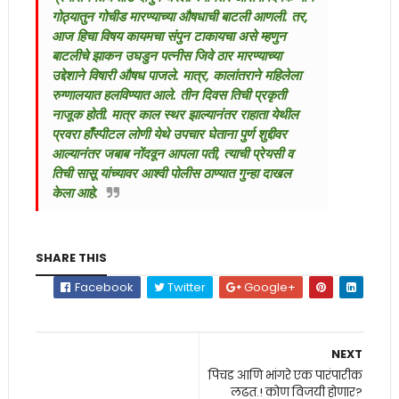
गोठ्यातुन गोचीड मारण्याच्या औषधाची बाटली आणली. तर,
आज हिचा विषय कायमचा संपुन टाकायचा असे म्हणुन
बाटलीचे झाकन उघडुन पत्नीस जिवे ठार मारण्याच्या
उद्देशाने विषारी औषध पाजले. मात्र, कालांतराने महिलेला
रुग्णालयात हलविण्यात आले. तीन दिवस तिची प्रकृती
नाजूक होती. मात्र काल स्थर झाल्यानंतर राहाता येथील
प्रवरा हाँस्पीटल लोणी येथे उपचार घेताना पुर्ण शुद्दीवर
आल्यानंतर जबाब नोंदवून आपला पती, त्याची प्रेयसी व
तिची सासू यांच्यावर आश्वी पोलीस ठाण्यात गुन्हा दाखल
केला आहे.
SHARE THIS
Facebook
Twitter
Google+
NEXT
पिचड आणि भांगरे एक पारंपारीक
लढत.! कोण विजयी होणार?