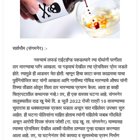
सार्वभौम (संगमनेर) :-
नवऱ्याचं लफडं राईटहॅन्ड पकडल्याने त्या दोघांनी पत्नीला
ठार मारण्याचा प्लॅन आखला. या गड्याचं देखील त्या प्रेयसिवर प्रेम जडले
होते. त्यामुळे ही आडसर येत होती. म्हणून हिचा काटा कसा काढायचा याचा
पुर्वनियोजित कट यांनी आखला आणि गायींच्या गोचिड मारण्याचे औषघ यांनी
तिच्या तोंडात ओतून तिला ठार मारण्याचा प्रयत्न केला. आता हा काही
चित्रपटातील कथानक नव्हे.! तर, ही एक वास्तव घटना आहे. संगमनेर
तालुक्यातील दाढ खु येथे दि. 8 जुलै 2022 रोजी रात्री 10 वाजण्याच्या
सुमारास हा धक्कादायक प्रकार घडला असून यात महिलेवर उपचार सुरु
आहेत. ही घटना पोलिसांना माहित होताच त्यांनी महिलेचे जबाब नोंदविले
असून आरोपी दिपक संजय जोशी (रा. दाढ खु. ता. संगमनेर) याच्यासह
त्याच्या प्रेयसिवर देखील आश्वी पोलीस ठाण्यात गुन्हा दाखल करण्यात
आला आहे. तर, या घटनेनंतर तेथे कायदा व सुव्यस्थेचा प्रश्न निर्माण