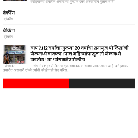
दरोड्याच्या तयारीत असणाऱ्या गुन्ह्यात एका अल्पवयीन मुलास ताब्य...
ब्रेकींग
ब्रेकींग
ब्रेकिंग
ब्रेकींग
बाप रे.! 12 वर्षाचा मुलगा 20 वर्षाचा समजून पोलिसांनी
जेलमध्ये टाकला.! पाच महिन्यांपासून तो जेलमध्ये
सडतोय.! वा.! संगमनेर पोलीस...
संगमनेर :- संगमनेर शहर पोलिसांचा एक भयानक कारणामा समोर आला आहे. दरोड्याच्या
तयारीत असणारी टोळी त्यांनी कोल्हेवाडी रोड परिस...