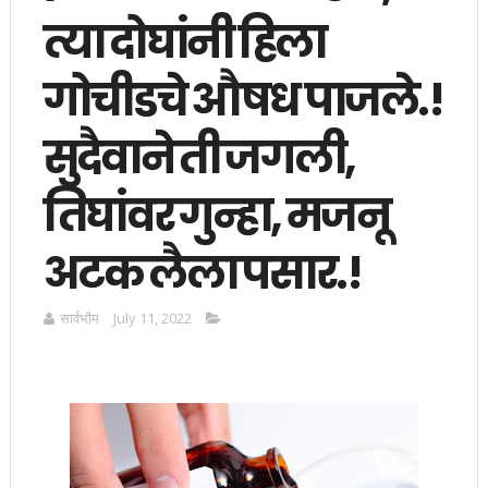
त्या दोघांनी हिला
गोचीडचे औषध पाजले.!
सुदैवाने ती जगली,
तिघांवर गुन्हा, मजनू
अटक लैला पसार.!
सार्वभाैम
July 11, 2022