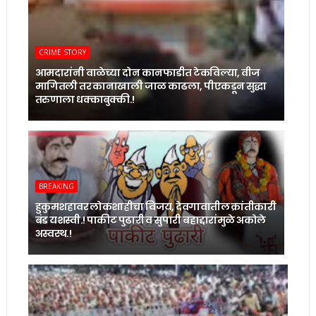
CRIME STORY
आमदारांनी वाळेच्या दोन कानफाडीत टेकविल्या, वीज
मागितली तर कानाखाली जाळ काढला, पीएकडून सुद्धा
तरुणाला धक्काबुक्की.!
BREAKING
हुकुमशहावर लोकशाहीचा विजय, देवगावातील क्रांतीकारी
बंड यशस्वी.! पाकीट पुढारी व सुपारी बहाद्दारांमुळे अकोले
अस्वस्थ.!