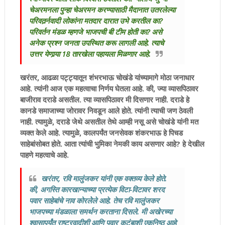
चेअरमनला पुन्हा चेअरमन करण्यासाठी मैदानात उतरलेल्या
परिवतर्र्नवादी लोकांना मतदार दारात उभे करतील का?
परिवर्तन मंडळ म्हणजे भाजपची बी टीम होती का? असे
अनेक प्रश्न जनता उपस्थित करू लागली आहे. त्याचे
उत्तर येणार्‍या 18 तारखेला पहायला मिळणार आहे.
खरंतर, आढळा पट्ट्यातून शंभरभाऊ चोखंडे यांच्यामागे मोठा जनाधार
आहे. त्यांनी आज एक महत्वाचा निर्णय घेतला आहे. की, ज्या व्यासपिठावर
बाजीराव दराडे असतील. त्या व्यासपिठावर मी दिसणार नाही. दराडे हे
कानडे समाजाच्या जोरावर निवडून आले होते. त्यांनी त्याची जण ठेवली
नाही. त्यामुळे, दराडे जेथे असतील तेथे आम्ही नसू असे चोखंडे यांनी मत
व्यक्त केले आहे. त्यामुळे, कालपर्यंत जनसेवक शंकरभाऊ हे पिचड
साहेबांसोबत होते. आता त्यांची भुमिका नेमकी काय असणार आहे? हे देखील
पाहणे महत्वाचे आहे.
खरंतर, रवि मालुंजकर यांनी एक वक्तव्य केले होते.
की, अगस्ति कारखान्याच्या प्रत्येक विटा-विटावर शरद
पवार साहेबांचे नाव कोरलेेले आहे. तेच रवि मालुंजकर
भाजपच्या मंडळाला समर्थन करताना दिसले. मी अखेरच्या
श्वासापर्यंत राष्ट्रवादीशी आणि पवार कुटुंबाशी एकनिष्ठ आहे