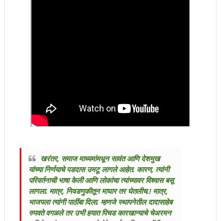
खरंतर, समाज माध्यमांमधून सावंत आणि देशमुख
यांच्या निर्णयाचे पडदास उमटू लागले आहेत. कारण, त्यांनी
परिवर्तनाची भाषा केली आणि लोकांचा त्यांच्यावर विश्वास बसू
लागला. मात्र, निवडणुकीतून माघार तर घेतलीच.! मात्र,
भाजपला त्यांनी पाठींबा दिला. म्हणजे स्थापनेतील दादासाहेब
रुपवते वगळले तर उभी हयात पिचड कारखान्याचे चेअरमन