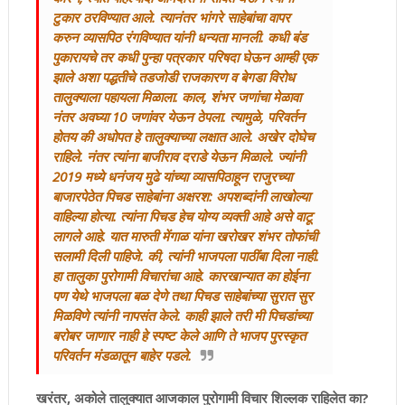
टुकार ठरविण्यात आले. त्यानंतर भांगरे साहेबांचा वापर
करुन व्यासपिठ रंगविण्यात यांनी धन्यता मानली. कधी बंड
पुकारायचे तर कधी पुन्हा पत्रकार परिषदा घेऊन आम्ही एक
झाले अशा पद्धतीचे तडजोडी राजकारण व बेगडा विरोध
तालुक्याला पहायला मिळाला. काल, शंभर जणांचा मेळावा
नंतर अवघ्या 10 जणांवर येऊन ठेपला. त्यामुळे, परिवर्तन
होतय की अधोपत हे तालुक्याच्या लक्षात आले. अखेर दोघेच
राहिले. नंतर त्यांना बाजीराव दराडे येऊन मिळाले. ज्यांनी
2019 मध्ये धनंजय मुढे यांच्या व्यासपिठाहून राजुरच्या
बाजारपेठेत पिचड साहेबांना अक्षरश: अपशब्दांनी लाखोल्या
वाहिल्या होत्या. त्यांना पिचड हेच योग्य व्यक्ती आहे असे वाटू
लागले आहे. यात मारुती मेंगाळ यांना खरोखर शंभर तोफांची
सलामी दिली पाहिजे. की, त्यांनी भाजपला पाठींबा दिला नाही.
हा तालुका पुरोगामी विचारांचा आहे. कारखान्यात का होईना
पण येथे भाजपला बळ देणे तथा पिचड साहेबांच्या सुरात सुर
मिळविणे त्यांनी नापसंत केले. काही झाले तरी मी पिचडांच्या
बरोबर जाणार नाही हे स्पष्ट केले आणि ते भाजप पुरस्कृत
परिवर्तन मंडळातून बाहेर पडले.
खरंतर, अकोले तालुक्यात आजकाल पुरोगामी विचार शिल्लक राहिलेत का?