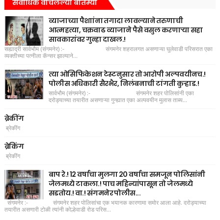
सर्वाधिक वाचलेल्या बातम्या
व्याजाच्या पैशाांना तगादा लावल्याने तरुणाची
आत्महत्या, चक्रवाढ व्याजाने पैसे वसुल करणाऱ्या सहा
सावकारांवर गुन्हा दाखल.!
सह्याद्री सार्वभौम (संगमनेर) :- संगमनेर शहरालगत असणाऱ्या घुलेवाडी परिसरात एका
व्यक्तीच्या पत्नीला कॅन्सर झाल्याने...
त्या ओसिफिकेशन टेस्टनुसार तो आरोपी अल्पवयीनच.!
पोलीस अधिकारी सैरभैर, निलंबनाची टांगती कुऱ्हाड.!
सार्वभौम (संगमनेर) :- संगमनेर शहर पोलिसांनी एका
दरोड्याच्या तयारीत असणाऱ्या गुन्ह्यात एका अल्पवयीन मुलास ताब्य...
ब्रेकींग
ब्रेकींग
ब्रेकिंग
ब्रेकींग
बाप रे.! 12 वर्षाचा मुलगा 20 वर्षाचा समजून पोलिसांनी
जेलमध्ये टाकला.! पाच महिन्यांपासून तो जेलमध्ये
सडतोय.! वा.! संगमनेर पोलीस...
संगमनेर :- संगमनेर शहर पोलिसांचा एक भयानक कारणामा समोर आला आहे. दरोड्याच्या
तयारीत असणारी टोळी त्यांनी कोल्हेवाडी रोड परिस...