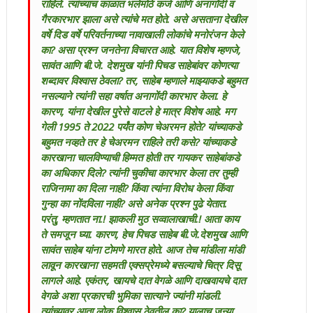
राहिले. त्यांच्याच काळात भलेमोठे कर्ज आणि अनागोंदी व
गैरकारभार झाला असे त्यांचे मत होते. असे असताना देखील
वर्षे दिड वर्षे परिवर्तनाच्या नावाखाली लोकांचे मनोरंजन केले
का? असा प्रश्न जनतेना विचारत आहे. यात विशेष म्हणजे,
सावंत आणि बी.जे. देशमुख यांनी पिचड साहेबांवर कोणत्या
शब्दावर विश्वास ठेवला? तर, साहेब म्हणाले माझ्याकडे बहुमत
नसल्याने त्यांनी सहा वर्षात अनागोंदी कारभार केला. हे
कारण, यांना देखील पुरेसे वाटले हे मात्र विशेष आहे. मग
गेली 1995 ते 2022 पर्यंत कोण चेअरमन होते? यांच्याकडे
बहुमत नव्हते तर हे चेअरमन राहिले तरी कसे? यांच्याकडे
कारखाना चालविण्याची हिम्मत होती तर गायकर साहेबांकडे
का अधिकार दिले? त्यांनी चुकीचा कारभार केला तर तुम्ही
राजिनामा का दिला नाही? किंवा त्यांना विरोध केला किंवा
गुन्हा का नोंदविला नाही? असे अनेक प्रश्न पुढे येतात.
परंतु, म्हणतात ना.! झाकली मुठ सव्वालाखाची.! आता काय
ते समजून घ्या. कारण, हेच पिचड साहेब बी.जे.देशमुख आणि
सावंत साहेब यांना टोमणे मारत होते. आज तेच मांडीला मांडी
लावून कारखाना सहमती एक्सप्रेमध्ये बसल्याचे चित्र दिसू
लागले आहे. एकंतर, खायचे दात वेगळे आणि दाखवायचे दात
वेगळे अशा प्रकारची भुमिका सात्याने ज्यांनी मांडली.
त्यांच्यावर आता लोक विश्वास ठेवतील का? यालाच जुन्या