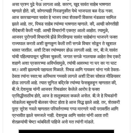
असा प्रश्न पुढे येऊ लागला आहे. कारण, खुद्द सावंत साहेब भाषणात
म्हणाले होेते. की, कोणत्याही निवडणुकीत येथे भाजपला बळ देऊ नका.
आज कारखान्यात सावंत हे भाजप तथा शेतकरी विकास मंडळात सामिल
झाले आहे. तर, पिचड साहेब त्यांच्या भाषणात म्हणाले. की, आम्ही कोणतीही
सैदेबाजी केली नाही. आम्ही विचारांनी एकत्र आलो आहोत. त्यामुळे,
आजवर पुरोगामी विचारांचे झेंडे मिरविणार्‍या सावंत साहेबांना भाजपने फक्त
राज्यपाल करतो अशी कुणकुण केली तरी सगळे विचार सोडून ते खुशाल
धावत जातील. अशी टिका त्यांच्यावर होऊ लागली आहे. तर, बी.जे.सावंत
यांची पहिल्यापासून भूमिका चुकली. जगात सगळे नालयाक आहेत तेच एकटे
शहाणे अशा प्रकारच्या अविर्भावामुळे, त्यांची आवस्था ना घर का ना घाट
का.! अशी झाल्याचे पहायला मिळाले. पिचड आणि गायकर यांना नावे ठेवता-
ठेवता त्यांना स्वत:चा अस्थित्व गमवावे लागले अशी टिका सोशल मीडियावर
होऊ लागली आहे. त्यात सुनिल बद्रिके त्यांच्या फेसबुकहून म्हणतात की,
बी.जे.देशमुख यांनी आजवर पिचडांवर केलेले आरोप हे फक्त
प्रसिद्धीसाठीच होते, आज हे तालुक्याला कळले असेल. बी.जे हे पिचडांनी
सोडलेला बहुरूपी बोलका पोपट होता हे आज सिद्ध झाले आहे. तर, शेतकरी
पुत्र सुरेश नवले म्हणतात परिवर्तनाच्या गप्पा मारणारे मधी परावर्तीत आणि
प्रभावीत झाले समजले नाही. देशमुख आणि सावंत यांनी आता तरी
शेतकर्‍यांची चेष्टा थांबविली पाहिजे असे मत त्यांनी मांडले.