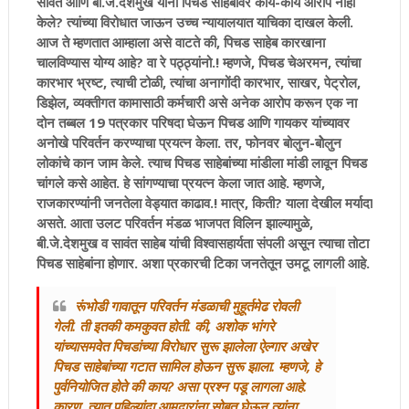
सावंत आणि बी.जे.देशमुख यांनी पिचड साहेबांवर काय-काय आरोप नाही
केले? त्यांच्या विरोधात जाऊन उच्च न्यायालयात याचिका दाखल केली.
आज ते म्हणतात आम्हाला असे वाटते की, पिचड साहेब कारखाना
चालविण्यास योग्य आहे? वा रे पठ्ठ्यांनो.! म्हणजे, पिचड चेअरमन, त्यांचा
कारभार भ्रष्ट, त्याची टोळी, त्यांचा अनागोंदी कारभार, साखर, पेट्रोल,
डिझेल, व्यक्तीगत कामासाठी कर्मचारी असे अनेक आरोप करून एक ना
दोन तब्बल 19 पत्रकार परिषदा घेऊन पिचड आणि गायकर यांच्यावर
अनोखे परिवर्तन करण्याचा प्रयत्न केला. तर, फोनवर बोलुन-बोेलुन
लोकांचे कान जाम केले. त्याच पिचड साहेबांच्या मांडीला मांडी लावून पिचड
चांगले कसे आहेत. हे सांगण्याचा प्रयत्न केला जात आहे. म्हणजे,
राजकारण्यांनी जनतेला वेड्यात काढाव.! मात्र, किती? याला देखील मर्यादा
असते. आता उलट परिवर्तन मंडळ भाजपत विलिन झाल्यामुळे,
बी.जे.देशमुख व सावंत साहेब यांची विश्वासहार्यता संपली असून त्याचा तोटा
पिचड साहेबांना होणार. अशा प्रकारची टिका जनतेतून उमटू लागली आहे.
रूंभोडी गावातून परिवर्तन मंडळाची मुहूर्तमेढ रोवली
गेली. ती इतकी कमकुवत होती. की, अशोक भांगरे
यांच्यासमवेत पिचडांच्या विरोधार सुरू झालेला ऐल्गार अखेर
पिचड साहेबांच्या गटात सामिल होऊन सुरू झाला. म्हणजे, हे
पुर्वनियोजित होते की काय? असा प्रश्न पडू लागला आहे.
कारण, त्यात पहिल्यांदा आमदारांना सोबत घेऊन त्यांना