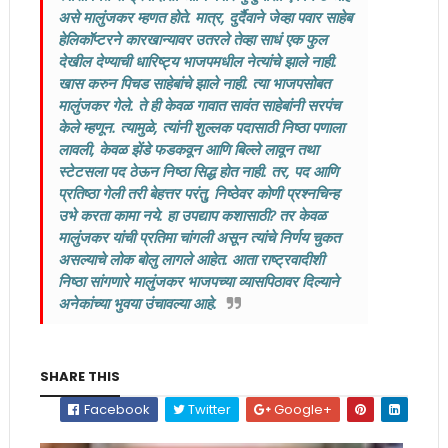
असे मालुंजकर म्हणत होते. मात्र, दुर्दैवाने जेव्हा पवार साहेब
हेलिकॉप्टरने कारखान्यावर उतरले तेव्हा साधं एक फुल
देखील देण्याची धारिष्ट्य भाजपमधील नेत्यांचे झाले नाही.
खास करुन पिचड साहेबांचे झाले नाही. त्या भाजपसोबत
मालुंजकर गेले. ते ही केवळ गावात सावंत साहेबांनी सरपंच
केले म्हणून. त्यामुळे, त्यांनी शुल्लक पदासाठी निष्ठा पणाला
लावली, केवळ झेंडे फडकवून आणि बिल्ले लावून तथा
स्टेटसला पद ठेऊन निष्ठा सिद्ध होत नाही. तर, पद आणि
प्रतिष्ठा गेली तरी बेहत्तर परंतु, निष्ठेवर कोणी प्रश्नचिन्ह
उभे करता कामा नये. हा उपद्याप कशासाठी? तर केवळ
मालुंजकर यांची प्रतिमा चांगली असून त्यांचे निर्णय चुकत
असल्याचे लोक बोलु लागले आहेत. आता राष्ट्रवादीशी
निष्ठा सांगणारे मालुंजकर भाजपच्या व्यासपिठावर दिल्याने
अनेकांच्या भुवया उंचावल्या आहे.
SHARE THIS
Facebook
Twitter
Google+