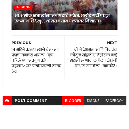
BREAKING
आ. अमोल खताळांना मंत्रीपदाचे संकेत, अलोट गर्दी पाहून
एकनाथ शिंदे खुश, थोरात व तांबे यांच्यावर निशाणा.!
PREVIOUS
NEXT
14 महिने कारखान्याने चेअरमन
बी.जे.देशमुख आणि पिचडांचा
पदाचा वनवास भोगला.! गुण
कौतुक सोहळा ऐतिहासिक नव्हे
पाहिले पण अवगुण कोण
हारामी म्हणावा लागेल.! दोघांनी
पाहणार? खरं पाचविण्याची ताकद
विश्वास गमविला- वाकचौरे.!
ठेवा.!
POST
COMMENT
BLOGGER
DISQUS
FACEBOOK