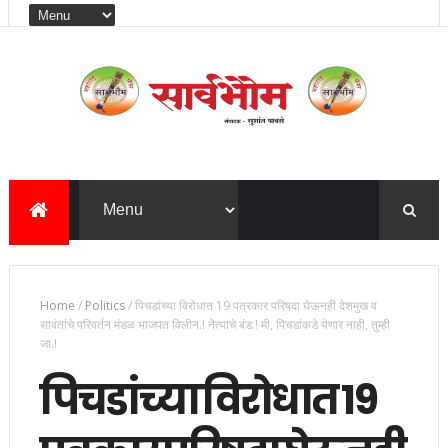
Home
/
Politics
/
पिचडांच्या विरोधात 19 पत्रकार परिषदा घेऊनही देशमुख व
सावंतांचे परिवर्तन मंडळ भाजपत विलीन.! नेत्याचे बंड.! मी, पिचडांकडे येणार नाही, तुम्ही
जा.!
पिचडांच्या विरोधात 19