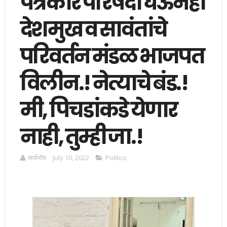
पत्रकार परिषदा घेऊनही
देशमुख व सावंतांचे
परिवर्तन मंडळ भाजपत
विलीन.! नेत्याचे बंड.!
मी, पिचडांकडे येणार
नाही, तुम्ही जा.!
सार्वभाैम
July 10, 2022
Politics