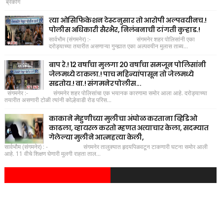
ब्रेकींग
त्या ओसिफिकेशन टेस्टनुसार तो आरोपी अल्पवयीनच.!
पोलीस अधिकारी सैरभैर, निलंबनाची टांगती कुऱ्हाड.!
सार्वभौम (संगमनेर) :- संगमनेर शहर पोलिसांनी एका
दरोड्याच्या तयारीत असणाऱ्या गुन्ह्यात एका अल्पवयीन मुलास ताब्य...
बाप रे.! 12 वर्षाचा मुलगा 20 वर्षाचा समजून पोलिसांनी
जेलमध्ये टाकला.! पाच महिन्यांपासून तो जेलमध्ये
सडतोय.! वा.! संगमनेर पोलीस...
संगमनेर :- संगमनेर शहर पोलिसांचा एक भयानक कारणामा समोर आला आहे. दरोड्याच्या
तयारीत असणारी टोळी त्यांनी कोल्हेवाडी रोड परिस...
काकाने मेहुणीच्या मुलीचा अंघोळ करताना व्हिडिओ
काढला, व्हायरल करतो म्हणत अत्याचार केला, सदम्यात
गेलेल्या मुलीने आत्महत्या केली,
सार्वभौम (संगमनेर) : - संगमनेर तालुक्यात हृदयपिळवटून टाकणारी घटना समोर आली
आहे. 11 वीचे शिक्षण घेणारी मुलगी राहता ताल...