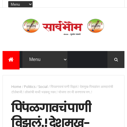
Home
/
Politics
/
Social
/
पिंपळगावचं पाणी विझलं.! देशमुख-पिचडांवर आमदारांची
टोलेबाजी.! लोकांची माथी भडकवू नका.! योजना तर मी करणारच पण..!
पिंपळगावचं पाणी
विझलं.! देशमुख-