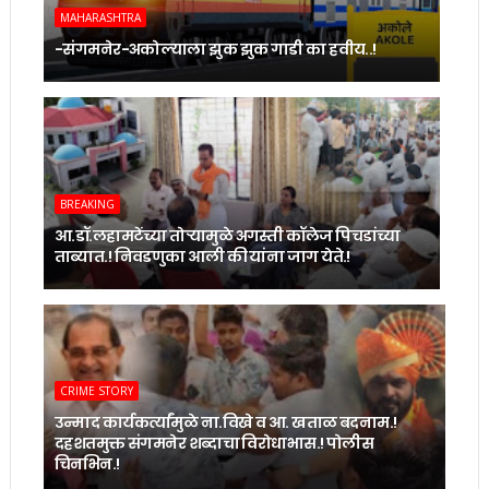
MAHARASHTRA
-संगमनेर-अकोल्याला झुक झुक गाडी का हवीय..!
BREAKING
आ.डॉ.लहामटेंच्या तोर्‍यामुळे अगस्ती कॉलेज पिचडांच्या
ताब्यात.! निवडणुका आली की यांना जाग येते.!
CRIME STORY
उन्माद कार्यकर्त्यांमुळे ना.विखे व आ. खताळ बदनाम.!
दहशतमुक्त संगमनेर शब्दाचा विरोधाभास.! पोलीस
चिनभिन.!