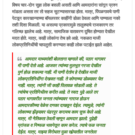
विषय चार-दोन सुज्ञ लोक बसली असती आणि आमदारांना सांगून प्रश्न
मांडला असता तर तो सहज सुटण्यासारखा होता. मात्र, पिंपळगावचे पाणी
पेटवून कारखान्याच्या बॉयलरवर काहींनी डोळा ठेवला आणि पाण्याला नको
तशी दिशा मिळाली. या असल्या प्रकारामुळे तालुक्याचे राजकारण तर
गलिच्छ झालेच आहे. मात्र, सामाजिक वातावरण दुषित होण्यात देखील
मदत होते. मात्र, काही लोकांना तेच हवे आहे. नकळत माजी
लोकप्रतिनिधींची चापलुसी करण्यात काही लोक पटाईत झाले आहेत.
आमदार माध्यमांशी बोलताना म्हणाले की, पठार भागावर
मी पाणी देतो आहे. आजवर त्यांच्या मुलभूत गरजा देखील
पुर्ण होऊ शकल्या नाही. मी पाणी देतोय हे देखील माजी
लोकप्रतिनिधींना देखवत नाही. ते कोणाच्या डोळ्यावर येत
नाही. मात्र, त्यांनी जी काही पिलावळ सोडली आहे. ते
त्यांचेच प्रतिनिधीत्व करीत आहे. ते स्वत: पुढे आले तर
पठार भागावरील जनता त्यांच्यावर नाराज होऊन
आमदारकीच्या वेळेस दणका दाखवून देईल. त्यामुळे, त्यांनी
लोकाच्या झेंड्यावर पंढरपुर करायच काम सुरू केले आहे.
मात्र, मी नैतिकता ठेवली म्हणून आमदार झालो. पुढेही
प्रांजळ व निष्फळ भावनेतून काम करेल. त्याचे फळ जनता
देईल. मात्र, माझ्या विरोधात मुळा खोर्‍यातील जनतेला