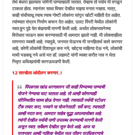
तेथे बंधारा झाल्यास जमिनी पाण्याखाली जातात. तेव्हाच तो पर्याय मी वगळून
टाकला होता. त्यानंतर साधा विचार देखील माझ्या मनात नव्हता. मात्र,
काही संधीसाधू त्याच त्याच गोष्टी लोकांना सांगून खोटी माहिती देत आहेत.
त्यांच्यात संभ्रम निर्माण करून देत आहेत. उलट पिंपरी येथील लोकांनी
स्वत:हून पुढे येत बंधार्‍याची मागणी केली आहे. अर्थात लोकभावनेच्या
विरोधात जाऊन काम करण्यासाठी मी आमदार झालो नाही. मी लोकशाहीला
माणनारा व्यक्ती आहे. त्यामुळे, जनमत घेऊनच मी जनहितार्थ कामे करणार
आहे, कोणी लोकांची दिशाभूल करु नये, खोट्या माहित्या देऊ नये, लोकांची
माथी भडकवू नये असे मत डॉ. लहामटे यांनी व्यक्त करीत नाव न घेता
निवृत्त अधिकार्‍यांची कानऊघडणी केली.
12 तारखेला आंदोलन करणार..!
पिंपळगाव खांड धरणावरुन जी काही पिण्याच्या पाण्याची
योजने नेण्याचा घाट घातला आहे. तो आम्ही कोणत्याही
परिस्थितीत साध्य होऊ देणार नाही. त्यासाठी पर्यायी स्टोअर
टँक तयार करा, नव्याने या योजनेसाठी सर्वे करा, त्यासाठी
आम्ही मदत करु, आमदार साहेब सुद्धा आपल्यासोबत आहे.
त्यांनी देखील पर्यायी पाणी उपलब्ध करण्याची मागणी केली
असून स्वत: सर्वेक्षण देखील सुरु केले आहे. आज या
प्रश्नावर आम्ही नाशिक येथील जल जीवन प्राधिकरणाचे