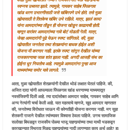
स्वप्नच उध्वस्त झाले. त्यामुळे, गायकर साहेब पिंपळगाव
खांड धरण उभारणीसाठी जसे खंबिरपणे उभे होते. तसे मुळा
खोर्‍यासाठी ते तितकेच खंबिर उभे राहिले. मात्र, झालं काय?
यांना आमदारांच्या तोंडून ही योजना खोडून काढायची होती.
म्हणून वारांवर आमदारांच्या नावे बोटं मोडली गेली. मात्र,
जेव्हा आमदारांनी पुढे येऊन स्पष्ट सांगितले. की, मुळा
खोर्‍यातील जनतेला तथा शेतकर्‍यांना बाधक होईल अशी
योजना मी करणार नाही. इतके स्पष्ट सांगून देखील यांच्या
राजकारणाचा जाळ शांत झाला नाही. अगदी आजही संथ का
होईना धुर निघतोच आहे. त्यामुळे आमदारांना पुन्हा आज
माध्यमांच्या समोर यावे लागले.
आता, मुळा खोर्‍यातील शेतकर्‍यांनी देखील थोडं लक्षात घेतलं पाहिजे. की,
अजित दादा यांनी आपल्याला पिंपळगाव खांड धरणाच्या माध्यमातून
नवसंजिवणी दिली आहे. त्या दादांसोबत आमदार साहेब, गायकर साहेब आणि
अन्य नेत्यांनी चर्चा केली आहे. यात महत्वाचे म्हणजे, खुद्द आमदार म्हणतात
की, जनतेच्या विरोधात जाऊन मी कोणतीही योजना करणार नाही. मग सुज्ञ
शेतकरी राजाने देखील त्यांच्यावर विश्वास ठेवला पाहिजे. उगच सामाजिक
सलोखा बिघडवून राजकीय पोळ्या भाजू पाहणार्‍यांच्या तथा माथी भडकवून
कारखान्यात स्थिरता मिळवू पाहणार्‍यांच्या नादी लागण्यात काय अर्थ आहे? हा