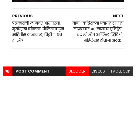
PREVIOUS
NEXT
पत्रकाराची लॉजवर आत्महत्या,
बाबो.! काँग्रेसच्या पंचायत समिती
मृतदेहाचा कोळसा, पोलिसांकडून
सदस्यावर 40 लाखांचा हनिट्रॅप.!
माहितीस टाळाटाळ, चिठ्ठी गायब
बंद खोलीत अश्लिल व्हिडिओ,
झाली?
महिलेसह दोघांना अटक.!
POST
COMMENT
BLOGGER
DISQUS
FACEBOOK