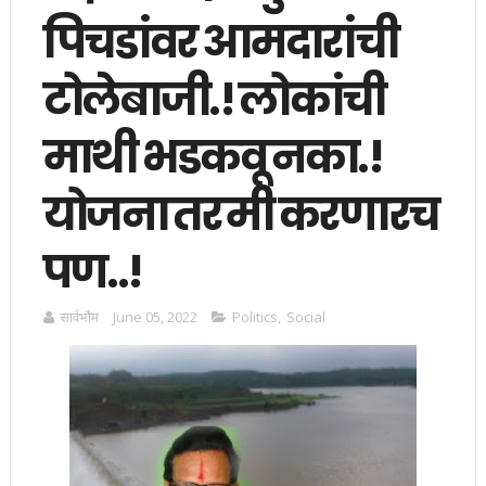
पिचडांवर आमदारांची
टोलेबाजी.! लोकांची
माथी भडकवू नका.!
योजना तर मी करणारच
पण..!
सार्वभाैम
June 05, 2022
Politics
,
Social