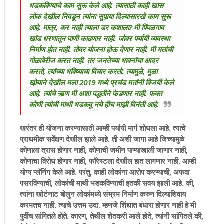
भडकविण्याचे काम सुरू केले आहे. त्यासाठी काही खास
लोक देखील निवडून त्यांना सुपार्‍या दिल्यासारखे काम सुरू
आहे. मात्र, कर नाही त्याला डर कशाला? मी पिंपळगाव
खांड धरणातून पाणी काढणार नाही. जोवर पर्यायी व्यवस्था
निर्माण होत नाही. तोवर योजना होऊ देणार नाही. मी मतांची
गोळाबेरीज करत नाही. तर जनतेच्या भावनांचा आदर
करतो, त्यांच्या भविष्याचा विचार करतो. त्यामुळे, मुळा
खोर्‍याने देखील मला 2019 मध्ये प्रचंड मतांनी विजयी केले
आहे. त्यांचे ऋण मी अशा पद्धतीने फेडणार नाही. फक्त
कोणी त्यांची माथी भडकवू नये हीच माझी विनंती आहे.
खरंतर ही योजना करण्यासाठी आम्ही पर्यायी मार्ग शोधला आहे. त्याचे
प्राथमीक सर्वेक्षण देखील झाले आहे. ती अशी जागा आहे जिच्यामुळे
कोणाला त्रास होणार नाही, कोणाची जमीन पाण्याखाली जाणार नाही,
कोणाचा विरोध होणार नाही, फॉरेस्टला देखील हात लागणार नाही. आम्ही
योग्य प्लॅनिंग केले आहे. परंतु, काही लोकांना आरोप करण्याची, अफवा
पसरविण्याची, लोकांची माथी भडकविण्याची इतकी सवय झाली आहे. की,
त्यांना खोटंनाट बोलुन लोकांमध्ये संभ्रम निर्माण करुन दिल्याशिवाय
करमतच नाही. त्याचे उत्तम उदा. म्हणजे शिंद्यात बंधारा होणार नाही हे मी
पुर्वीच सांगितले होते. कारण, तेथील शेतकरी आले होते, त्यांनी सांगितले की,