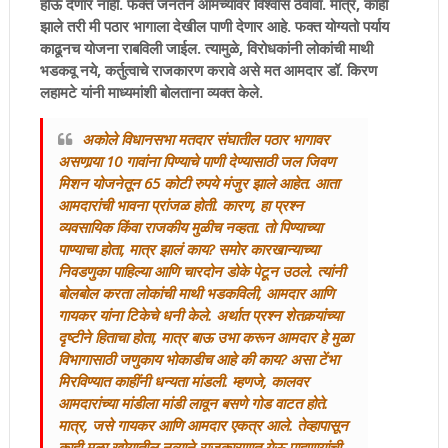
होऊ देणार नाही. फक्त जनतेने आमच्यावर विश्वास ठेवावा. मात्र, काही
झाले तरी मी पठार भागाला देखील पाणी देणार आहे. फक्त योग्यतो पर्याय
काढूनच योजना राबविली जाईल. त्यामुळे, विरोधकांनी लोकांची माथी
भडकवू नये, कर्तुत्वाचे राजकारण करावे असे मत आमदार डॉ. किरण
लहामटे यांनी माध्यमांशी बोलताना व्यक्त केले.
अकोले विधानसभा मतदार संघातील पठार भागावर
असणार्‍या 10 गावांना पिण्याचे पाणी देण्यासाठी जल जिवण
मिशन योजनेतून 65 कोटी रुपये मंजुर झाले आहेत. आता
आमदारांची भावना प्रांजळ होती. कारण, हा प्रश्न
व्यवसायिक किंवा राजकीय मुळीच नव्हता. तो पिण्याच्या
पाण्याचा होता, मात्र झालं काय? समोर कारखान्याच्या
निवडणुका पाहिल्या आणि चारदोन डोके पेटून उठले. त्यांनी
बोलबोल करता लोकांची माथी भडकविली, आमदार आणि
गायकर यांना टिकेचे धनी केले. अर्थात प्रश्न शेतकर्‍यांच्या
दृष्टीने हिताचा होता, मात्र बाऊ उभा करून आमदार हे मुळा
विभागासाठी जणुकाय भोकाडीच आहे की काय? असा टेंभा
मिरविण्यात काहींनी धन्यता मांडली. म्हणजे, कालवर
आमदारांच्या मांडीला मांडी लावून बसणे गोड वाटत होते.
मात्र, जसे गायकर आणि आमदार एकत्र आले. तेव्हापासून
काही मुळा खोर्‍यातील नव्याने राजकारणात येऊ पाहणार्‍यांची