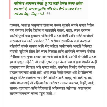
महिलेवर अत्याचार केला. तु ज्या काही केसेस केल्या आहेत
त्या मागे घे, अन्यथा मुलींचा जीव घेऊ वैगरे धमक्या देऊन
सर्वजण तेथून निघुन गेले.
दरम्यान, आता हा आयुष्याचा राडा बंद करुन सुखाने जगावे म्हणून केसेस
मागे घेण्याचा निर्णय देखील या माऊलीने घेतला. मात्र, त्याच दरम्यान
आरोपी पुरभे यास बुलढाणा पोलिसांनी अटक केली आणि महिलेला संघर्ष
करण्यासा बळ आले. त्यानंतर तिने खरोखर सामाजिक काम करणार्‍या
महिलांशी संपर्क साधला आणि थेट महिला आयोगाकडे आपली कैफियत
मांडली. सुदैवाने तिला तेथे न्याय मिळाला आणि आयोगाने संगमनेर पोलीस
निरीक्षक यांना गुन्हा दाखल करण्याचे आदेश दिले. आरोपी योग्यवेळी अटक
झाला म्हणून महिलेने जो काही त्रास सहन केला. त्याला खर्‍या अर्थाने काही
प्रमाणात न्या मिळाला असे म्हणता येईल. उपरोक्त फिर्याद पोलीस ठाण्यात
दाखल करण्यात आली आहे. आता त्यात किती वास्तव आहे हे पोलिसांनी
शोधून पीडित व्यक्तीस न्याय देणे अपेक्षित आहे. मात्र, जो काही प्रकार
समोर आला आहे तो पाहिल्यानंतर खरोखर समाज व्यवस्था, मैत्री, नाती,
शासन-प्रशासन आणि नैतिकता ही अस्थित्वात आहे का? असा प्रश्न
सामान्य मानसांना सहज पडून जातो..!!!