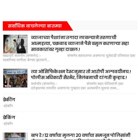
सर्वाधिक वाचलेल्या बातम्या
व्याजाच्या पैशाांना तगादा लावल्याने तरुणाची
आत्महत्या, चक्रवाढ व्याजाने पैसे वसुल करणाऱ्या सहा
सावकारांवर गुन्हा दाखल.!
सह्याद्री सार्वभौम (संगमनेर) :- संगमनेर शहरालगत असणाऱ्या घुलेवाडी परिसरात एका
व्यक्तीच्या पत्नीला कॅन्सर झाल्याने...
त्या ओसिफिकेशन टेस्टनुसार तो आरोपी अल्पवयीनच.!
पोलीस अधिकारी सैरभैर, निलंबनाची टांगती कुऱ्हाड.!
सार्वभौम (संगमनेर) :- संगमनेर शहर पोलिसांनी एका
दरोड्याच्या तयारीत असणाऱ्या गुन्ह्यात एका अल्पवयीन मुलास ताब्य...
ब्रेकींग
ब्रेकींग
ब्रेकिंग
ब्रेकींग
बाप रे.! 12 वर्षाचा मुलगा 20 वर्षाचा समजून पोलिसांनी