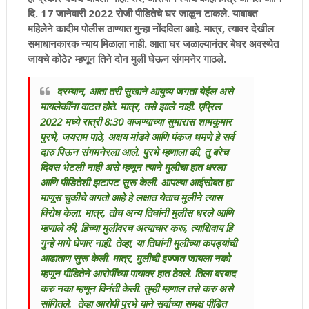
दि. 17 जानेवारी 2022 रोजी पीडितेचे घर जाळुन टाकले. याबाबत
महिलेने कादीम पोलीस ठाण्यात गुन्हा नोंदविला आहे. मात्र, त्यावर देखील
समाधानकारक न्याय मिळाला नाही. आता घर जळाल्यानंतर बेघर अवस्थेत
जायचे कोठे? म्हणून तिने दोन मुली घेऊन संगमनेर गाठले.
दरम्यान, आता तरी सुखाने आयुष्य जगता येईल असे
मायलेकींना वाटत होते. मात्र, तसे झाले नाही. एप्रिल
2022 मध्ये रात्री 8:30 वाजण्याच्या सुमारास शामकुमार
पुरभे, जयराम पाठे, अक्षय मांडवे आणि पंकज धमणे हे सर्व
दारु पिऊन संगमनेरला आले. पुरभे म्हणाला की, तु बरेच
दिवस भेटली नाही असे म्हणून त्याने मुलीचा हात धरला
आणि पीडितेशी झटापट सुरू केली. आपल्या आईसोबत हा
माणूस चुकीचे वागतो आहे हे लक्षात येताच मुलीने त्यास
विरोध केला. मात्र, तोच अन्य तिघांनी मुलीस धरले आणि
म्हणाले की, हिच्या मुलीवरच अत्याचार करू, त्याशिवाय हि
गुन्हे मागे घेणार नाही. तेव्हा, या तिघांनी मुलीच्या कपड्यांची
आढाताण सुरू केली. मात्र, मुलीची इज्जत जायला नको
म्हणून पीडितेने आरोपींच्या पायावर हात ठेवले. तिला बरबाद
करु नका म्हणून विनंती केली. तुम्ही म्हणाल तसे करु असे
सांगितले. तेव्हा आरोपी पुरभे याने सर्वाच्या समक्ष पीडित