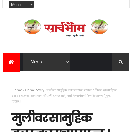
Home
/
Crime Story
/
मुलीवर सामुहिक बलात्काराचा प्रयत्न.! तिच्या डोळ्यादेखत
आईवर मेजरचा अत्याचार, चौघांनी घर जाळले, पती गेल्यानंतर मित्रांचे कारणामे,गुन्हा
दाखल.!
मुलीवर सामुहिक