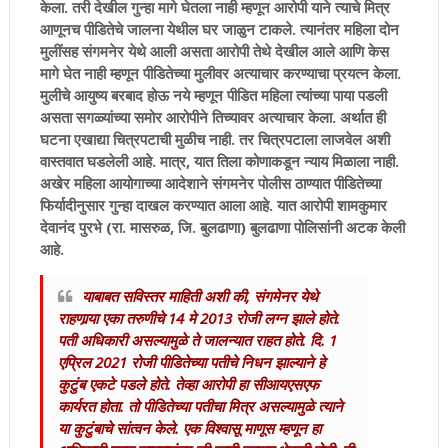
केला. तरी देखील गुन्हा मागे घेतला नाही म्हणून आरोपी याने त्याचे मित्र
आणूनच पीडितेचे जालना येथील घर जाळुन टाकले. त्यानंतर महिला दोन
मुलींसह संगमनेर येथे आली असता आरोपी तेथे देखील आले आणि केस
मागे घेत नाही म्हणून पीडितेच्या मुलीवर अत्याचार करण्याचा प्रयत्न केला.
मुलीचे आयुष्य बरबाद होऊ नये म्हणून पीडित महिला त्यांच्या पाया पडली
असता सगळ्यांच्या समोर आरोपीने तिच्यावर अत्याचार केला. अर्थात ही
घटना एखाद्या चित्रपटाची मुळीच नाही. तर चित्रपटाला लाजवेल अशी
वास्तवात घडलेली आहे. मात्र, यात तिला कोणाकडून न्याय मिळाला नाही.
अखेर महिला आयोगाच्या आदेशाने संगमनेर पोलीस ठाण्यात पीडितेच्या
फिर्यादीनुसार गुन्हा दाखल करण्यात आला आहे. यात आरोपी शामकुमार
देवानंद पुरभे (रा. मासरुळ, जि. बुलढाणा) बुलढाणा पोलिसांनी अटक केली
आहे.
याबाबत सविस्तर माहिती अशी की, संगमेनर येथे
राहणार्‍या एका तरुणीचे 14 मे 2013 रोजी लग्न झाले होते.
पती अधिकारी असल्यामुळे ते जालन्यात राहत होते. दि. 1
एप्रिल 2021 रोजी पीडितेच्या पतीचे निधन झाल्याने हे
कुटुंब एकटे पडले होते. तेव्हा आरोपी हा सीआयएसएफ
कार्यरत होता. तो पीडितेच्या पतीचा मित्र असल्यामुळे त्याने
या कुटुंबाचे सांत्वन केले. एक विश्वासू माणूस म्हणून हा