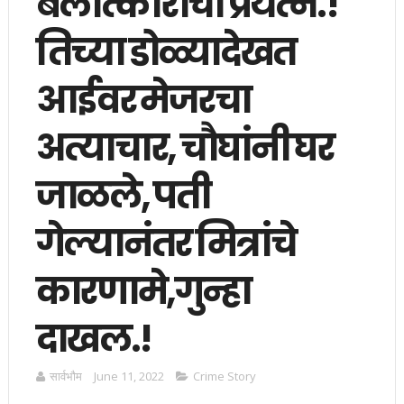
बलात्काराचा प्रयत्न.!
तिच्या डोळ्यादेखत
आईवर मेजरचा
अत्याचार, चौघांनी घर
जाळले, पती
गेल्यानंतर मित्रांचे
कारणामे,गुन्हा
दाखल.!
सार्वभाैम
June 11, 2022
Crime Story