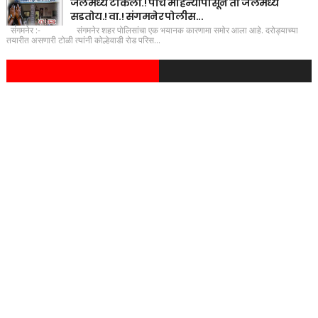
जेलमध्ये टाकला.! पाच महिन्यांपासून तो जेलमध्ये
सडतोय.! वा.! संगमनेर पोलीस...
संगमनेर :- संगमनेर शहर पोलिसांचा एक भयानक कारणामा समोर आला आहे. दरोड्याच्या
तयारीत असणारी टोळी त्यांनी कोल्हेवाडी रोड परिस...