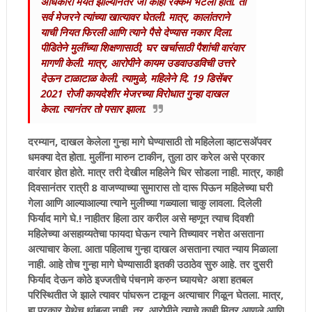
अधिकारी मयत झाल्यानंतर जी काही रक्कम भेटली होती. ती
सर्व मेजरने त्यांच्या खात्यावर घेतली. मात्र, कालांतराने
याची नियत फिरली आणि त्याने पैसे देण्यास नकार दिला.
पीडितेने मुलींच्या शिक्षणासाठी, घर खर्चासाठी पैशांची वारंवार
मागणी केली. मात्र, आरोपीने कायम उडवाउडविची उत्तरे
देऊन टाळाटाळ केली. त्यामुळे, महिलेने दि. 19 डिसेंबर
2021 रोजी कायदेशीर मेजरच्या विरोधात गुन्हा दाखल
केला. त्यानंतर तो पसार झाला.
दरम्यान, दाखल केलेला गुन्हा मागे घेण्यासाठी तो महिलेला व्हाटसअ‍ॅपवर
धमक्या देत होता. मुलींना मारुन टाकीन, तुला ठार करेल असे प्रकार
वारंवार होत होते. मात्र तरी देखील महिलेने धिर सोडला नाही. मात्र, काही
दिवसानंतर रात्री 8 वाजण्याच्या सुमारास तो दारू पिऊन महिलेच्या घरी
गेला आणि आल्याआल्या त्याने मुलीच्या गळ्याला चाकु लावला. दिलेली
फिर्याद मागे घे.! नाहीतर हिला ठार करील असे म्हणून त्याच दिवशी
महिलेच्या असहाय्यतेचा फायदा घेऊन त्याने तिच्यावर नशेत असताना
अत्याचार केला. आता पहिलाच गुन्हा दाखल असताना त्यात न्याय मिळाला
नाही. आहे तोच गुन्हा मागे घेण्यासाठी इतकी उठाठेव सुरु आहे. तर दुसरी
फिर्याद देऊन कोठे इज्जतीचे पंचनामे करुन घ्यायचे? अशा हतबल
परिस्थितीत जे झाले त्यावर पांघरून टाकून अत्याचार गिळून घेतला. मात्र,
हा प्रकार येथेच थांबला नाही. तर, आरोपीने त्याचे काही मित्र आणले आणि