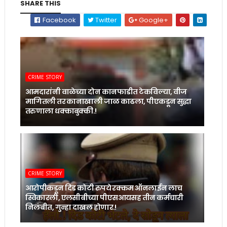
SHARE THIS
Facebook
Twitter
Google+
CRIME STORY
आमदारांनी वाळेच्या दोन कानफाडीत टेकविल्या, वीज
मागितली तर कानाखाली जाळ काढला, पीएकडून सुद्धा
तरुणाला धक्काबुक्की.!
CRIME STORY
आरोपीकडून दिड कोटी रुपये रक्कम ऑनलाईन लाच
स्विकारली, एलसीबीच्या पीएसआयसह तीन कर्मचारी
निलंबीत, गुन्हा दाखल होणार.!