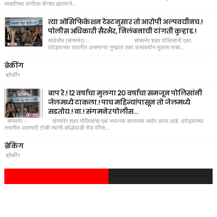
व्यक्तीच्या पत्नीला कॅन्सर झाल्याने...
त्या ओसिफिकेशन टेस्टनुसार तो आरोपी अल्पवयीनच.!
पोलीस अधिकारी सैरभैर, निलंबनाची टांगती कुऱ्हाड.!
सार्वभौम (संगमनेर) :- संगमनेर शहर पोलिसांनी एका
दरोड्याच्या तयारीत असणाऱ्या गुन्ह्यात एका अल्पवयीन मुलास ताब्य...
ब्रेकींग
ब्रेकींग
बाप रे.! 12 वर्षाचा मुलगा 20 वर्षाचा समजून पोलिसांनी
जेलमध्ये टाकला.! पाच महिन्यांपासून तो जेलमध्ये
सडतोय.! वा.! संगमनेर पोलीस...
संगमनेर :- संगमनेर शहर पोलिसांचा एक भयानक कारणामा समोर आला आहे. दरोड्याच्या
तयारीत असणारी टोळी त्यांनी कोल्हेवाडी रोड परिस...
ब्रेकिंग
ब्रेकींग