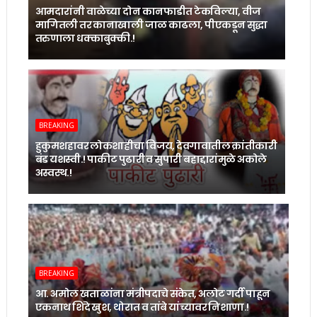
आमदारांनी वाळेच्या दोन कानफाडीत टेकविल्या, वीज
मागितली तर कानाखाली जाळ काढला, पीएकडून सुद्धा
तरुणाला धक्काबुक्की.!
BREAKING
हुकुमशहावर लोकशाहीचा विजय, देवगावातील क्रांतीकारी
बंड यशस्वी.! पाकीट पुढारी व सुपारी बहाद्दारांमुळे अकोले
अस्वस्थ.!
BREAKING
आ. अमोल खताळांना मंत्रीपदाचे संकेत, अलोट गर्दी पाहून
एकनाथ शिंदे खुश, थोरात व तांबे यांच्यावर निशाणा.!