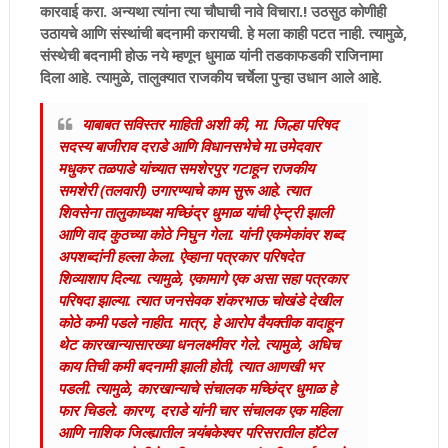
कारवाई करा. अन्यथा त्यांना त्या चौघाची नावे विचारा.! उठसुठ कोणीही
उठायचे आणि संस्थांची बदनामी करायची. हे मला काही पटत नाही. त्यामुळे,
संस्थेची बदनामी होऊ नये म्हणून धुमाळ यांनी तडकाफडकी राजिनामा
दिला आहे. त्यामुळे, तालुक्यात राजकीय चर्चेला पुन्हा उधान आले आहे.
याबाबत सविस्तर माहिती अशी की, मा. जिल्हा परिषद
सदस्य बाजीराव दराडे आणि विधानसभेचे मा.उमेदवार
मधुकर तळपाडे यांच्यात समशेरपुर गटाहून राजकीय
समशेरी (तलवारी) उगारण्याचे काम सुरू आहे. त्यात
शिवसेना तालुकाध्यक्ष मच्छिंद्र धुमाळ यांची ऐन्ट्री झाली
आणि वाद कुठच्या कोठे निघुन गेला. यांनी एकमेकांवर शब्द
अपशब्दांनी हल्ला केला. ऐव्हाना पत्रकार परिषदेत
शिव्याशाप दिल्या. त्यामुळे, एकामागे एक असा सहा पत्रकार
परिषदा झाल्या. त्यात जनसेवक शंकरभाऊ चोखंडे देखील
कोठे कमी पडले नाहीत. मात्र, हे आरोप वैयक्तीक वादाहून
थेट कारखान्यासारख्या धनलक्ष्मीवर गेले. त्यामुळे, अधिच
काय तिची कमी बदनामी झाली होती, त्यात आणखी भर
पडली. त्यामुळे, कारखान्याचे संचालक मच्छिंद्र धुमाळ हे
फार चिडले. कारण, दराडे यांनी चार संचालक एक महिला
आणि नाशिक जिल्ह्यातील त्र्यंबकेश्वर परिसरातील हॉटेल