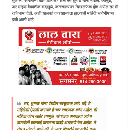
चुकीच्या आरोपांना बळी पडायचे? असे मत धुमाळ यांनी मांडले. त्यामुळे,
जर माझ्या वैयक्तीक वादामुळे, कारखान्यावर चिखलफेक होत असेल तर मी
राजिनामा देतोे. अशी खलबते कारखान्याता झाल्याची माहिती सार्वभौमच्या
हाती आली आहे.
तर, धुमाळ यांना देखील उत्सुकता आहे. की, हे
महिलेशी ऐयाशी करणारे हे चार संचालक कोण आहेत. ती
महिला कोण आहे? त्यामुळे, संचालक असताना त्यांना
कायदेशी कारवाई करताना काही अडचणी येत आहेत. ते
तेथून मोकळे झाले की, ते स्वत: शिवसेनेच्या वतीने गुन्हा