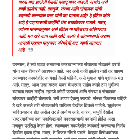
गारवा यात झालेली ऐयाशी चव्हाट्यावर मांडली. अर्थात असे
काही झालेच नाही. त्यामुळे, संस्था आणि संचालक यांची
बदनामी करण्याचा घाट यांनी का घातला आहे? हे हॉटेल कोठे
आहे हे पाहण्यासाठी काहींनी थेट त्र्यबकेश्वर गाठले. मात्र,
त्यांच्या म्हणण्यानुसार असे हॉटेल या परिसरात अस्थित्वात
नाही. मग खरे काय आणि खोटे काय? हे सांगण्यासाठी अद्याप
आणखी एखाद्या पत्रकार परिषदेची वाट पहावी लागणार
आहे.
दरम्यान, हे सर्व घडत असताना कारखान्याच्या संचालक मंडळाने दराडे
यांना जाब विचारणे आवश्यक आहे. जर असे काही झालेच नाही तर आपण
त्याच्यावर कायदेशीर कायवाई केली पाहिजे. असे धुमाळ यांचे प्रांजळ मत
आहे. मात्र, आज उद्या करुन यावर चेअरमन साहेब काही ठाम भुमीका
घ्यायला तयार नाहीत. म्हणजे कोणी उठायचं आणि संस्था व संचालक
यांच्यावर काहीही बोलायचे. तरी आपण ऐकणु घ्यायचे. संस्था टिकल्या पाहिजेे
हे खरे असले तरी संचालकांचे चारित्र्य देखील टिकले पाहिजे. खुलेआम
चारित्र्यहनन होत असेल तर हे अयोग्य आहे. कारण, यापुर्वी देखील
राष्ट्रवादीच्या एका पदाधिकार्‍यांने कारखान्याची बदनामी होईल असा
मचकुर प्रसिद्ध केला होता. त्याच्यावर कायदेशीर कायवाई करण्याचा निर्णय
देखील झाला होता. मात्र, ते भिजत गोंगडे पडले. केव्हार विरोधकांच्या