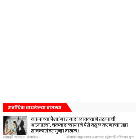
सर्वाधिक वाचलेल्या बातम्या
व्याजाच्या पैशाांना तगादा लावल्याने तरुणाची
आत्महत्या, चक्रवाढ व्याजाने पैसे वसुल करणाऱ्या सहा
सावकारांवर गुन्हा दाखल.!
सह्याद्री सार्वभौम (संगमनेर) :- संगमनेर शहरालगत असणाऱ्या घुलेवाडी परिसरात एका