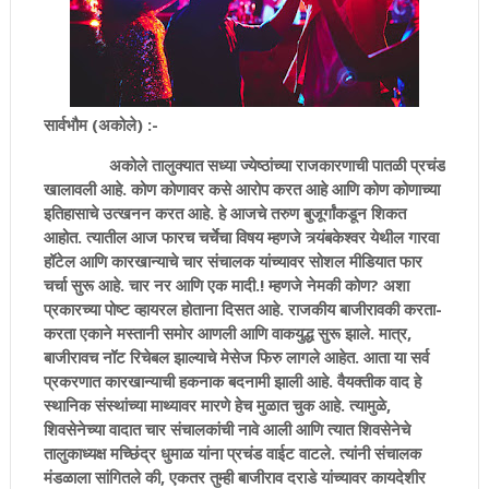
सार्वभौम (अकोले) :-
अकोले तालुक्यात सध्या ज्येष्ठांच्या राजकारणाची पातळी प्रचंड
खालावली आहे. कोण कोणावर कसे आरोप करत आहे आणि कोण कोणाच्या
इतिहासाचे उत्खनन करत आहे. हे आजचे तरुण बुजूर्गांकडून शिकत
आहोत. त्यातील आज फारच चर्चेचा विषय म्हणजे त्र्यंबकेश्वर येथील गारवा
हॉटेल आणि कारखान्याचे चार संचालक यांच्यावर सोशल मीडियात फार
चर्चा सुरू आहे. चार नर आणि एक मादी.! म्हणजे नेमकी कोण? अशा
प्रकारच्या पोष्ट व्हायरल होताना दिसत आहे. राजकीय बाजीरावकी करता-
करता एकाने मस्तानी समोर आणली आणि वाकयुद्ध सुरू झाले. मात्र,
बाजीरावच नॉट रिचेबल झाल्याचे मेसेज फिरु लागले आहेत. आता या सर्व
प्रकरणात कारखान्याची हकनाक बदनामी झाली आहे. वैयक्तीक वाद हे
स्थानिक संस्थांच्या माथ्यावर मारणे हेच मुळात चुक आहे. त्यामुळे,
शिवसेनेच्या वादात चार संचालकांची नावे आली आणि त्यात शिवसेनेचे
तालुकाध्यक्ष मच्छिंद्र धुमाळ यांना प्रचंड वाईट वाटले. त्यांनी संचालक
मंडळाला सांगितले की, एकतर तुम्ही बाजीराव दराडे यांच्यावर कायदेशीर