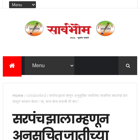
Home
/
Unlabelled
/
सरपंच झाला म्हणून अनुसुचित जातीच्या व्यक्तीस चपलांचा हार
घालुन सत्कार केला.! जा, काय केस कराची ती कर.!
सरपंच झाला म्हणून
अनुसुचित जातीच्या