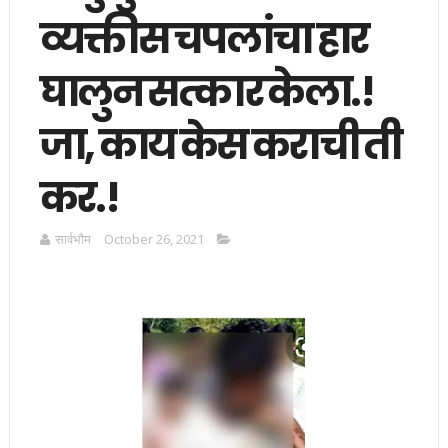
व्यक्तीस चपलांचा हार
घालुन सत्कार केला.!
जा, काय केस कराची ती
कर.!
सार्वभाैम
October 26, 2021