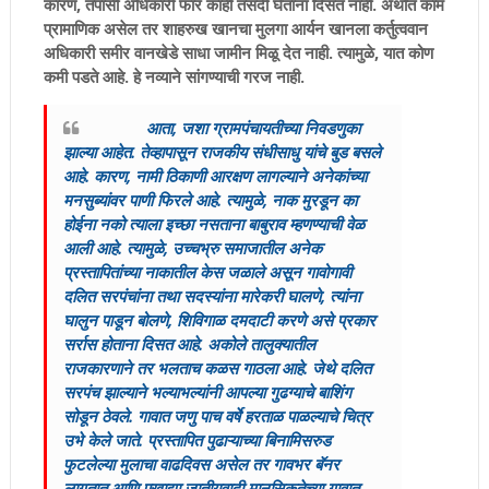
कारण, तपासी अधिकारी फार काही तसदी घेताना दिसत नाही. अर्थात काम
प्रामाणिक असेल तर शाहरुख खानचा मुलगा आर्यन खानला कर्तुत्ववान
अधिकारी समीर वानखेडे साधा जामीन मिळू देत नाही. त्यामुळे, यात कोण
कमी पडते आहे. हे नव्याने सांगण्याची गरज नाही.
आता, जशा ग्रामपंचायतीच्या निवडणुका
झाल्या आहेत. तेव्हापासून राजकीय संधीसाधु यांचे बुड बसले
आहे. कारण, नामी ठिकाणी आरक्षण लागल्याने अनेकांच्या
मनसुब्यांवर पाणी फिरले आहे. त्यामुळे, नाक मुरडून का
होईना नको त्याला इच्छा नसताना बाबुराव म्हणण्याची वेळ
आली आहे. त्यामुळे, उच्चभ्रु समाजातील अनेक
प्रस्तापितांच्या नाकातील केस जळाले असून गावोगावी
दलित सरपंचांना तथा सदस्यांना मारेकरी घालणे, त्यांना
घालुन पाडून बोलणे, शिविगाळ दमदाटी करणे असे प्रकार
सर्रास होताना दिसत आहे. अकोले तालुक्यातील
राजकारणाने तर भलताच कळस गाठला आहे. जेथे दलित
सरपंच झाल्याने भल्याभल्यांनी आपल्या गुढग्याचे बाशिंग
सोडून ठेवले. गावात जणु पाच वर्षे हरताळ पाळल्याचे चित्र
उभे केले जाते. प्रस्तापित पुढाऱ्याच्या बिनामिसरुड
फुटलेल्या मुलाचा वाढदिवस असेल तर गावभर बॅनर
लागतात आणि एखाद्या जातीयवादी मानसिकतेच्या गावात