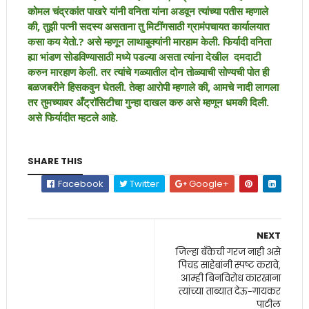
कोमल चंद्रकांत पाखरे यांनी वनिता यांना अडवून त्यांच्या पतीस म्हणाले
की, तुझी पत्नी सदस्य असताना तु मिटींगसाठी ग्रामंपचायत कार्यालयात
कसा कय येतो.? असे म्हणून लाथाबुक्यांनी मारहाम केली. फिर्यादी वनिता
ह्या भांडण सोडविण्यासाठी मध्ये पडल्या असता त्यांना देखील दमदाटी
करुन मारहाण केली. तर त्यांचे गळ्यातील दोन तोळ्याची सोण्यची पोत ही
बळजबरीने हिसकवुन घेतली. तेव्हा आरोपी म्हणाले की, आमचे नादी लागला
तर तुमच्यावर अँट्रॉसिटीचा गुन्हा दाखल करु असे म्हणून धमकी दिली.
असे फिर्यादीत म्हटले आहे.
SHARE THIS
Facebook
Twitter
Google+
NEXT
जिल्हा बँकेची गरज नाही असे
पिचड साहेबांनी स्पष्ट करावे,
आम्ही बिनविरोध कारखाना
त्यांच्या ताब्यात देऊ-गायकर
पाटील