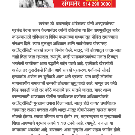
खरंतर डॉ. बाबासाहेब आंबेडकर यांनी अस्पृश्यतेच्या
प्रचंड वेदना सहन केल्यानंतर त्यांनी दलितांना या हिन वागणुकीतून बाहेर
काढण्यासाठी संविधानात विविध कलमांच्या माध्यमातून पीडित समाज्याला
संरक्षण दिले. त्यात मुलभूत अधिकार आणि सार्वभौमत्व यांच्यासह
अॅट्रॉसिटी सारखे हत्यार निर्माण केले. मात्र, जी डोक्यातून जाता-जात
नाही तिला जात म्हणतात. त्यामुळे, काही समाजकंठकांच्या मनात टिच्चून
भरलेली जातीयता अशा पद्धतीने बाहेर पडते आहे. एकीकडे खैरलांजी
असेल तर दुसरीकडे नितीन आगे सारखे प्रकरण, एकीकडे सोनई
हत्याकांड असेल तर दुरीकडे आता असे प्रकार. यात काही लोकांना
मागासवर्गीय समाजाची उन्नती डोळ्यात खुपू पाहते आहे. म्हणून तर कोठे
धिंड काढली जाते तर कोठे चपलांचे हार घातले जातात. यावर आळा
बसण्यासाठी आजकाल पोलीस उपाधिक्षक दर्जाच्या अधिकाऱ्यांकडे
अॅट्रॉसिटी गुन्ह्याचा तपास दिला जातो. मात्र होते काय? उपाधिक्षक
नाममात्र तपास करतात आणि थातूर-मातूर दोषारोपपत्र दाखल करुन
मोकळे होतात. त्याचा परिणाम काय होतो? तर, महाराष्ट्रात या गुन्ह्याखाली
शिक्षा लागण्याचे प्रमाण अवघे 1.10 टक्के आहे. त्यामुळे, नावाला या
कायद्याचा अवडंबर आहे. वास्तवत: अशा गुन्ह्यांत आता सहज जामीन होतो.