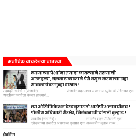
सर्वाधिक वाचलेल्या बातम्या
व्याजाच्या पैशाांना तगादा लावल्याने तरुणाची
आत्महत्या, चक्रवाढ व्याजाने पैसे वसुल करणाऱ्या सहा
सावकारांवर गुन्हा दाखल.!
सह्याद्री सार्वभौम (संगमनेर) :- संगमनेर शहरालगत असणाऱ्या घुलेवाडी परिसरात एका
व्यक्तीच्या पत्नीला कॅन्सर झाल्याने...
त्या ओसिफिकेशन टेस्टनुसार तो आरोपी अल्पवयीनच.!
पोलीस अधिकारी सैरभैर, निलंबनाची टांगती कुऱ्हाड.!
सार्वभौम (संगमनेर) :- संगमनेर शहर पोलिसांनी एका
दरोड्याच्या तयारीत असणाऱ्या गुन्ह्यात एका अल्पवयीन मुलास ताब्य...
ब्रेकींग