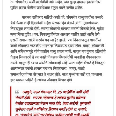
ता. संगमनेर) अशी आरोपींची नावे आहेत. यात गुन्हा दाखल झाल्यानंतर
पुढील तपास पोलीस उपाधिक्षक राहुल मदने करीत आहेत.
याबाबत सविस्तर माहिती अशी की, संगमनेर तालुक्यातील कसारे
येथे गेल्या काही दिवसांपर्वी महेश आप्पासाहेब बोराडे यांनी ग्रामपंचायत
निवडणुक लागली होती. त्यांना लोकांनी चांगल्या मतांनी विजयी केले. सुदैव
म्हणा किंवा दुर्दैव.! पण, निवडणुकीनंतर आरक्षण जाहिर झाले आणि तेथे
एससी समाजासाठी सरपंच पद जाहिर झाले. त्या दिवसापासून गावातील
काही लोकांच्या राजकीय भावनांचा तिळपापड झाला होता. मात्र, लोकशाही
आणि संविधानापुढे यांचे काहीच चालु शकत नाही. म्हणून गप गुमान दलितांचे
नेतृत्व स्विकारणे हे त्या काही निवडक विघ्नसंतोषी व्यक्तींना बंधनकारक
ठरले. म्हणून ही खऱ्या अर्थाने लोकशाही आहे. आता महेश बोराडे हे निवडून
आल्यानंतर त्यांनी आपला पदभार स्विकारला. मात्र, काही
समाजकंठकांच्या डोळ्यात ते सलत होते. याला फुलांचा नाही तर चपलाचा
हार घातला पाहिजे हे त्यांच्या डोक्यात शिजत होते.
त्यामुळे, काल मंगळवार दि. 26 आरोपींना नामी संधी
भेटली होती. सरपंच महेशराव हे त्यांच्या मुलीस तळेगाव
येथील दवाखान्यात घेऊन जात होते. तेव्हा आरोपी कृष्णाजी
सुर्यभान कार्ले व मच्छिंद्र हिरामन कार्ले (दोघे रा. कसारे,
ता. संगमनेर) यांनी सरपंचांच्या गाडीला त्यांची गाडी आडवी