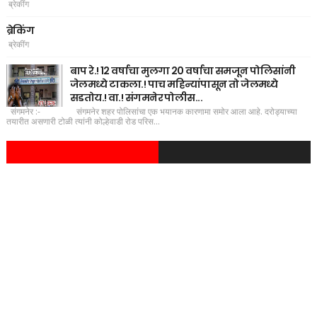
ब्रेकींग
ब्रेकिंग
ब्रेकींग
बाप रे.! 12 वर्षाचा मुलगा 20 वर्षाचा समजून पोलिसांनी
जेलमध्ये टाकला.! पाच महिन्यांपासून तो जेलमध्ये
सडतोय.! वा.! संगमनेर पोलीस...
संगमनेर :- संगमनेर शहर पोलिसांचा एक भयानक कारणामा समोर आला आहे. दरोड्याच्या
तयारीत असणारी टोळी त्यांनी कोल्हेवाडी रोड परिस...