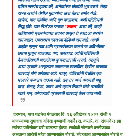
दलित सरपंच झाला की, अनेकांच्या बोकांडी भूत बसते. तेव्हा
खऱ्या अर्थाने तेथील पुढाऱ्यांचा खरा चेहरा समोर येतो.
म्हणेज, वान गांधींचा आणि गुण कसायाच. अशी परिस्थिती
सिद्ध होते. यात निर्लज्ज पणाचा
"कळस"
असा की, काही
अतिशहाणे ग्रामपंचायत सदस्य असून ते स्वत:ला सरपंच
समजतात, उपसरपंच स्वत:ला बीडिओ समजतो, आम्ही
आहोत म्हणून गाव आणि ग्रामपंचायत चालते या अविर्भावात
छात्या फुगून चालतात. पण, वास्तवत: त्यांची परिस्थिती
बैलगाडीखाली चाललेल्या कुत्र्यासारखी असते. त्यामुळे,
अशा प्रकारे अस्पृश्यता पाळणाऱ्या व्यक्तींवर देखील तत्काळ
कारवाई होणे अपेक्षात आहे. मात्र, पोलिसांनी देखील एक
प्रकारे कळसच गाठला आहे. तक्रार अर्ज करुनही पाहू,
करु, बोलवू, ठेऊ, जाऊ असे म्हणत रिकामे घोडे नाचविले
जाते. पण, कोणत्याही प्रकारची कारवाई केल जात नाही.
दरम्यान, याच घटनेत मंगळवार दि. २६ आँक्टेबर २०२१ रोजी १
वाजण्याच्या सुमारास वनिता कृष्णाजी कार्ले (रा. कसारे, ता. संगमनेर) ह्या
त्यांच्या पतीसोबत घरी चालल्या होत्या. त्यावेळी सोनवणे वस्तीजवळ
असताना आरोपी महेश आण्णासाहेब बोराडे, चंद्रकात आण्णासाहेब बोराडे व