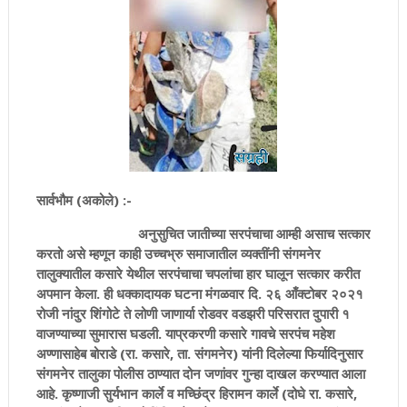
सार्वभौम (अकोले) :-
अनुसुचित जातीच्या सरपंचाचा आम्ही असाच सत्कार
करतो असे म्हणून काही उच्चभ्रु समाजातील व्यक्तींनी संगमनेर
तालुक्यातील कसारे येथील सरपंचाचा चपलांचा हार घालून सत्कार करीत
अपमान केला. ही धक्कादायक घटना मंगळवार दि. २६ आँक्टोबर २०२१
रोजी नांदुर शिंगोटे ते लोणी जाणार्या रोडवर वडझरी परिसरात दुपारी १
वाजण्याच्या सुमारास घडली. याप्रकरणी कसारे गावचे सरपंच महेश
अण्णासाहेब बोराडे (रा. कसारे, ता. संगमनेर) यांनी दिलेल्या फिर्यादिनुसार
संगमनेर तालुका पोलीस ठाण्यात दोन जणांवर गुन्हा दाखल करण्यात आला
आहे. कृष्णाजी सुर्यभान कार्ले व मच्छिंद्र हिरामन कार्ले (दोघे रा. कसारे,