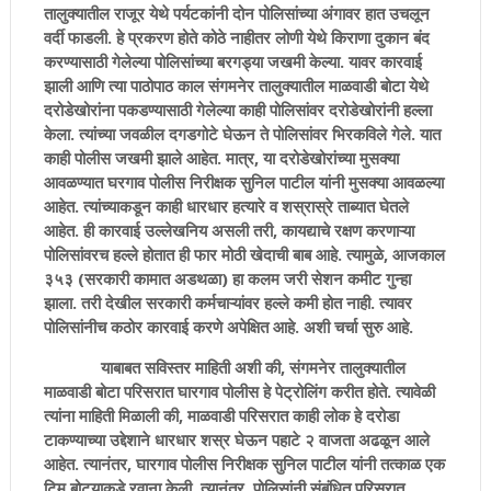
तालुक्यातील राजूर येथे पर्यटकांनी दोन पोलिसांच्या अंगावर हात उचलून
वर्दी फाडली. हे प्रकरण होते कोठे नाहीतर लोणी येथे किराणा दुकान बंद
करण्यासाठी गेलेल्या पोलिसांच्या बरगड्या जखमी केल्या. यावर कारवाई
झाली आणि त्या पाठोपाठ काल संगमनेर तालुक्यातील माळवाडी बोटा येथे
दरोडेखोरांना पकडण्यासाठी गेलेल्या काही पोलिसांवर दरोडेखोरांनी हल्ला
केला. त्यांच्या जवळील दगडगोटे घेऊन ते पोलिसांवर भिरकविले गेले. यात
काही पोलीस जखमी झाले आहेत. मात्र, या दरोडेखोरांच्या मुसक्या
आवळण्यात घरगाव पोलीस निरीक्षक सुनिल पाटील यांनी मुसक्या आवळल्या
आहेत. त्यांच्याकडून काही धारधार हत्यारे व शस्रास्रे ताब्यात घेतले
आहेत. ही कारवाई उल्लेखनिय असली तरी, कायद्याचे रक्षण करणाऱ्या
पोलिसांवरच हल्ले होतात ही फार मोठी खेदाची बाब आहे. त्यामुळे, आजकाल
३५३ (सरकारी कामात अडथळा) हा कलम जरी सेशन कमीट गुन्हा
झाला. तरी देखील सरकारी कर्मचाऱ्यांवर हल्ले कमी होत नाही. त्यावर
पोलिसांनीच कठोर कारवाई करणे अपेक्षित आहे. अशी चर्चा सुरु आहे.
याबाबत सविस्तर माहिती अशी की, संगमनेर तालुक्यातील
माळवाडी बोटा परिसरात घारगाव पोलीस हे पेट्रोलिंग करीत होते. त्यावेळी
त्यांना माहिती मिळाली की, माळवाडी परिसरात काही लोक हे दरोडा
टाकण्याच्या उद्देशाने धारधार शस्र घेऊन पहाटे २ वाजता अढळून आले
आहेत. त्यानंतर, घारगाव पोलीस निरीक्षक सुनिल पाटील यांनी तत्काळ एक
टिम बोट्याकडे रवाना केली. त्यानंतर, पोलिसांनी संबंधित परिसरात