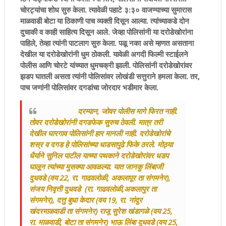
चोरट्यांचा शोध सुरु केला. त्यावेळी पहाटे ३:३० वाजण्याच्या सुमारास
माळवाडी बोटा या ठिकाणी पाच व्यक्ती दिसून आल्या. त्यांच्याकडे दोन
दुचाकी व काही साहित्य दिसून आले. जेव्हा पोलिसांनी या दरोडेखोरांना
पाहिले, तेव्हा त्यांनी पाटलाग सुरु केला. पळू नका असे म्हणत असताना
देखील या दरोडेखोरांनी धुम ठोकली. यावेळी अगदी फिल्मी स्टाईलने
पोलीस आणि चोरटे यांच्यात धुमचक्री झाली. पोलिसांनी दरोडेखोरांवर
झडप घातली असता त्यांनी पोलिसांवर लोखंडी सत्तुराने हमला केला. तर,
पाच जणांनी पोलिसांवर दगडांचा जोरदार भडीमार केला.
दरम्यान, जोवर पोलीस मागे फिरत नाही.
तोवर दरोडेखोरांनी दगडफेक सुरुच ठेवली. मात्र तरी
देखील घारगाव पोलिसांनी हार मानली नाही. दरोडेखोरांचे
शस्र व दगड हे पोलिसांच्या धाडसापुढे फिके ठरले. मोठ्या
धैर्याने सुनिल पाटील याच्या पथकाने दरोडेखोरांवर धडप
घालून त्यांच्या मुसक्या आवळल्या. यात जानकु लिंबाजी
दुधवडे (वय 22, रा. गाढवलोळी, अकलापूर ता संगमनेर),
संजय निवृत्ती दुधवडे (रा. गाढवलोळी,अकलापुर ता
संगमनेर), दत्तु बुधा केदार (वय 19, रा. नांदुर
खंदरमाळवाडी ता संगमनेर) राजू सुरेश खंडागळे (वय 25,
रा. माळवाडी, बोटा ता संगमनेर) भाऊ लिंबा दुधवडे (वय 25,