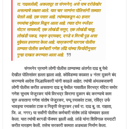
रा. गाढवलोळी, अकलापूर ता संगमनेर) असे पाच दरोडेखोर
असल्याचे लक्षात आले. यात चार जाणांना पोलिसांनी ताब्यात
घेतले आहे. एक पसार आहे. त्यांच्याकडून 40 हजार
रुपयांचा मुद्देमाल मिळून आला आहे. त्यात दोन स्प्लेंडर
मोटार सायकली, एक लोखंडी सत्तुर, एक लोखंडी चाकु,
लोखंडी पकड, स्क्रु ड्रायव्हर, दगडे व मिरची पुड असा
मुद्देमाल हस्तगत केला आहे. याप्रकरणी घारगाव पोलीस
ठाण्यात पोलीस कर्मचारी गणेश लोंढे यांच्या फिर्यादीनुसार
गुन्हा दाखल करण्यात आला आहे.
संगमनेर प्रमाणे लोणी पोलीस ठाण्याच्या अंतर्गत दाढ बु येथे
देखील पोलिसांवर हल्ला झाला आहे. कोविडच्या काळात ४ नंतर दुकाने बंद
करण्याचे आदेश जिल्हाधिकारी यांनी काढले आहेत. त्यांची अंमलबजावणी
लोणी पोलीस करीत असताना दाढ बु येथील गावातील विरभद्र मंदिरा समोर
गणेश सुभाष जेजुरकर यांचे विरभद्र किराणा दुकान बंद करण्याचे काम
सुरु असताना गणेश संतोष जेजुुरकर, पप्पू रमाकांत टाक, रविंद्र उर्फ
भावड्या रमाकांत टाक व निवृत्ती जेजुरकर (सर्व रा. दाढ बु, ता. राहाता,
जि. अ. नगर) या सर्वांनी पोलीस कर्मचारी संतोष लांडे यांच्यावर हल्ला
केला. यात त्यांची बरगडी फॅक्चर झाली आहे. लांडे यांना शिविगाळ दमदाटी
करीत मारहाण केली. तसेच सरकारी कामात अडथळा निर्माण केला.