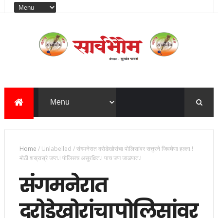
Home
/
Unlabelled
/
संगमनेरात दरोडेखोरांचा पोलिसांवर सत्तुरने जिवघेणा हल्ला.!
मोठी शस्रास्रे जप्त.! पोलिसच असुरक्षित.! पाच जण जाळ्यात.!
संगमनेरात
दरोडेखोरांचा पोलिसांवर