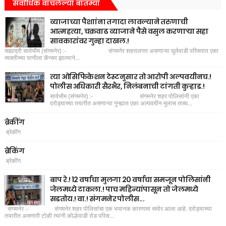
सर्वाधिक वाचलेल्या बातम्या
व्याजाच्या पैशाांना तगादा लावल्याने तरुणाची
आत्महत्या, चक्रवाढ व्याजाने पैसे वसुल करणाऱ्या सहा
सावकारांवर गुन्हा दाखल.!
सह्याद्री सार्वभौम (संगमनेर) :- संगमनेर शहरालगत असणाऱ्या घुलेवाडी परिसरात एका
व्यक्तीच्या पत्नीला कॅन्सर झाल्याने...
त्या ओसिफिकेशन टेस्टनुसार तो आरोपी अल्पवयीनच.!
पोलीस अधिकारी सैरभैर, निलंबनाची टांगती कुऱ्हाड.!
सार्वभौम (संगमनेर) :- संगमनेर शहर पोलिसांनी एका
दरोड्याच्या तयारीत असणाऱ्या गुन्ह्यात एका अल्पवयीन मुलास ताब्य...
ब्रेकींग
ब्रेकींग
ब्रेकिंग
ब्रेकींग
बाप रे.! 12 वर्षाचा मुलगा 20 वर्षाचा समजून पोलिसांनी
जेलमध्ये टाकला.! पाच महिन्यांपासून तो जेलमध्ये
सडतोय.! वा.! संगमनेर पोलीस...
संगमनेर :- संगमनेर शहर पोलिसांचा एक भयानक कारणामा समोर आला आहे. दरोड्याच्या
तयारीत असणारी टोळी त्यांनी कोल्हेवाडी रोड परिस...