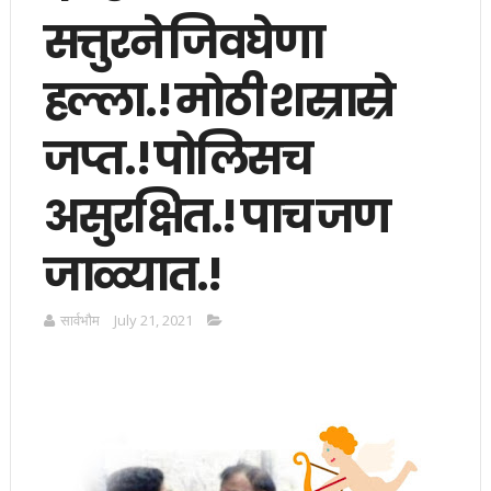
सत्तुरने जिवघेणा
हल्ला.! मोठी शस्रास्रे
जप्त.! पोलिसच
असुरक्षित.! पाच जण
जाळ्यात.!
सार्वभाैम
July 21, 2021