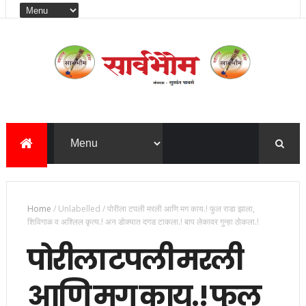
Home
/
Unlabelled
/
पोरीला टपली मरली आणि मग काय.! फुल राडा झाला,
शिविगाळ व अश्लिल कृत्य.! अन डोक्यात दगड टाकला.! बाप लेकावर गुन्हा ठोकला.!
पोरीला टपली मरली
आणि मग काय.! फुल