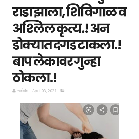
राडा झाला, शिविगाळ व
अश्लिल कृत्य.! अन
डोक्यात दगड टाकला.!
बाप लेकावर गुन्हा
ठोकला.!
सार्वभाैम
April 03, 2021