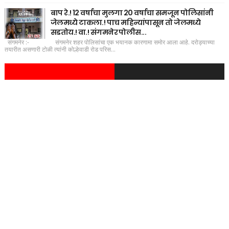
बाप रे.! 12 वर्षाचा मुलगा 20 वर्षाचा समजून पोलिसांनी
जेलमध्ये टाकला.! पाच महिन्यांपासून तो जेलमध्ये
सडतोय.! वा.! संगमनेर पोलीस...
संगमनेर :- संगमनेर शहर पोलिसांचा एक भयानक कारणामा समोर आला आहे. दरोड्याच्या
तयारीत असणारी टोळी त्यांनी कोल्हेवाडी रोड परिस...