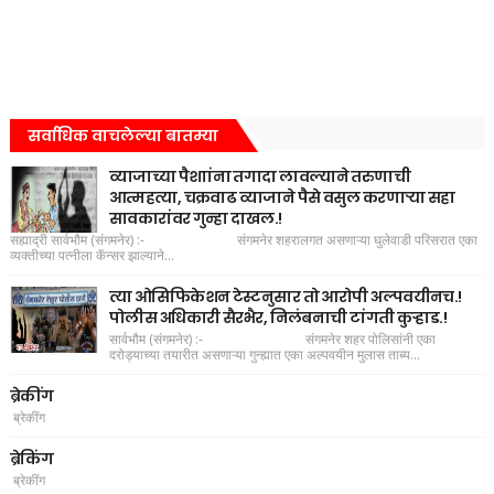
सर्वाधिक वाचलेल्या बातम्या
व्याजाच्या पैशाांना तगादा लावल्याने तरुणाची
आत्महत्या, चक्रवाढ व्याजाने पैसे वसुल करणाऱ्या सहा
सावकारांवर गुन्हा दाखल.!
सह्याद्री सार्वभौम (संगमनेर) :- संगमनेर शहरालगत असणाऱ्या घुलेवाडी परिसरात एका
व्यक्तीच्या पत्नीला कॅन्सर झाल्याने...
त्या ओसिफिकेशन टेस्टनुसार तो आरोपी अल्पवयीनच.!
पोलीस अधिकारी सैरभैर, निलंबनाची टांगती कुऱ्हाड.!
सार्वभौम (संगमनेर) :- संगमनेर शहर पोलिसांनी एका
दरोड्याच्या तयारीत असणाऱ्या गुन्ह्यात एका अल्पवयीन मुलास ताब्य...
ब्रेकींग
ब्रेकींग
ब्रेकिंग
ब्रेकींग