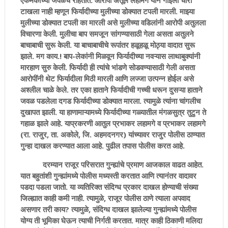
एकमेकांच्या जवळच राहतात. आरोपी अतूल लहामगे याने गाईला चारा
टाखला नाही म्हणून फिर्यादीच्या मुलीच्या डोक्यात टपली मारली. माझ्या
मुलीच्या डोक्यात टपली का मारली असे मुलीच्या वडिलांनी आरोपी अतुलला
विचारणा केली. मुलीचा बाप समजून सांगण्यासाठी गेला असता अतुलने
बाचाबाची सुरू केली. या बाचाबाचीचे रूपांतर हळूहळू मोठ्या वादात सुरू
झाले. मग काय.! बाप-लेकांनी मिळवून फिर्यादीच्या नवऱ्यास लाथाबुक्यांनी
मारहाण सुरु केली. फिर्यादी ही त्यांचे भांडणे सोडवण्यासाठी गेली असता
आरोपींनी थेट फिर्यादीला मिठी मारली आणि लज्जा उत्पन्न होईल असे
अश्लील चाळे केले. तर एका हाताने फिर्यादीची गच्ची धरून दुसऱ्या हाताने
जवळ पडलेला दगड फिर्यादीच्या डोक्यात मारला. त्यामुळे त्यांना चांगलीच
दुखापत झाली. या हाणामाऱ्यामध्ये फिर्यादीच्या गळ्यातील मंगळसुत्र तुटुन ते
गहाळ झाले आहे. याप्रकरणी आतुल प्रभाकर लहामगे व प्रभाकर लहामगे
(रा. राजुर, ता. अकोले, जि. अहमदनगर) यांच्यावर राजुर पोलीस ठाण्यात
गुन्हा दाखल करण्यात आला आहे. पुढील तपास पोलीस करत आहे.
दरम्यान राजूर परिसरात गुन्ह्यांचे प्रमाण आजकाल वाढत आहेत.
यात बहुतांशी गुन्ह्यांमध्ये पोलीस मध्यस्ती करतात आणि त्यानंतर वादावर
पडदा पडला जातो. या व्यतिरिक्त संदिग्ध प्रकार दाखल होण्याची संख्या
जिल्ह्यात काही कमी नाही. त्यामुळे, राजूर पोलीस ठाणे त्याला अपवाद
असणार तरी काय? त्यामुळे, संदिग्ध दाखल झालेल्या गुन्ह्यांमध्ये पोलीस
योग्य ती भूमिका घेऊन त्याची निर्गती करतात. मात्र काही ठिकाणी मलिदा