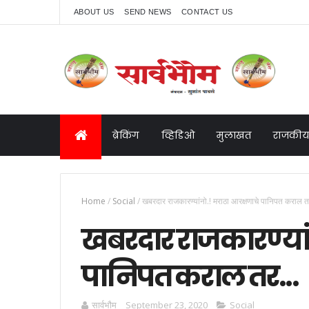
ABOUT US
SEND NEWS
CONTACT US
ब्रेकिंग
व्हिडिओ
मुलाखत
राजकीय
Home
/
Social
/
खबरदार राजकारण्यांनो.! मराठा आरक्षणाचे पानिपत कराल त
खबरदार राजकारण्यां
पानिपत कराल तर...
सार्वभाैम
September 23, 2020
Social