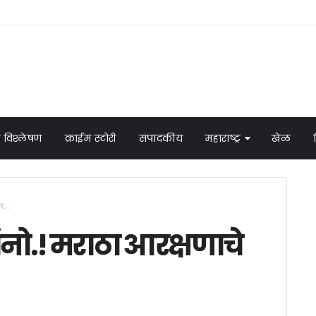
 विश्लेषण
क्राईम स्टोरी
संपादकीय
महाराष्ट्र
खेळ
र...
नो.! मराठा आरक्षणाचे