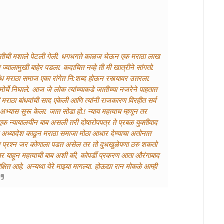
रांतीची मशाले पेटली गेली. धगधगते काळज घेऊन एक मराठा लाख
ज्वालामुखी बाहेर पडला. कदाचित नव्हे ती मी खात्रीने सांगतो.
ध मराठा समाज एका रांगेत नि:शब्द होऊन रस्त्यावर उतरला.
र्चे निघाले. आज जे लोक त्यांच्याकडे जातीच्या नजरेने पाहतात
ी मराठा बांधवांची साद एकेली आणि त्यांनी राजकारण विरहीत सर्व
 अभ्यास सुरू केला. जात सोडा हो.! न्याय महत्वाच म्हणून तर
ही एक न्यायालयीन बाब असली तरी दोषारोपपत्र ते प्रबळ युक्तीवाद
कीय अध्यादेश काढून मराठा समाजा मोठा आधार देण्याचा अतोनात
ा प्रश्न जर कोणाला पडत असेल तर तो दुधखुळेपणा ठरु शकतो
तर याहून महत्वाची बाब अशी की, कोपर्डी प्रकरण आता औरंगाबाद
ित आहे. अन्यथा येरे माझ्या मागल्या. होऊद्या रान मोकळे आम्ही