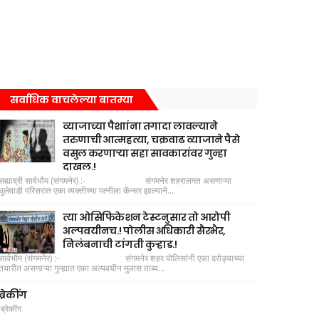
सर्वाधिक वाचलेल्या बातम्या
व्याजाच्या पैशाांना तगादा लावल्याने
तरुणाची आत्महत्या, चक्रवाढ व्याजाने पैसे
वसुल करणाऱ्या सहा सावकारांवर गुन्हा
दाखल.!
सह्याद्री सार्वभौम (संगमनेर) :- संगमनेर शहरालगत असणाऱ्या
घुलेवाडी परिसरात एका व्यक्तीच्या पत्नीला कॅन्सर झाल्याने...
त्या ओसिफिकेशन टेस्टनुसार तो आरोपी
अल्पवयीनच.! पोलीस अधिकारी सैरभैर,
निलंबनाची टांगती कुऱ्हाड.!
सार्वभौम (संगमनेर) :- संगमनेर शहर पोलिसांनी एका दरोड्याच्या
तयारीत असणाऱ्या गुन्ह्यात एका अल्पवयीन मुलास ताब्य...
ब्रेकींग
ब्रेकींग