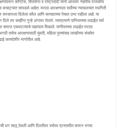
षणावरून काँग्रेस, शिवसेना व राष्ट्रवादी यांनी आजवर नेहमीच राजकीय
याच्या कचाट्यात सापडले आहेत. मराठा आरक्षणाला सर्वोच्च न्यायालयात स्थगिती
माज सरकारला दिलेला कौल आणि कायद्याच्या पेचात उभा राहीला आहे. या
िले तर काहींना गुन्हे अंगावर घेतले. ज्याप्रमाणे पानिपतच्या लढाईत सर्व
ठा समाज एकवटल्याचे पाहायला मिळाले. पाणीपतच्या लढाईत मराठा
दी तसेच आरक्षणासाठी युवती, महिला पुरुषांसह लाखोंच्या संख्येत
ाई कायदेशीर मार्गातील आहे.
ाची धग चालु ठेवली आणि दिल्लीवर वर्चस्व प्रस्तापीत करून भगवा