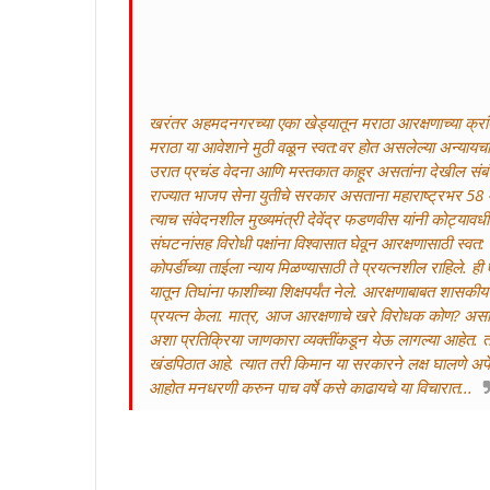
खरंतर अहमदनगरच्या एका खेड्यातून मराठा आरक्षणाच्या क्
मराठा या आवेशाने मुठी वळून स्वत:वर होत असलेल्या अन्यायचा 
उरात प्रचंड वेदना आणि मस्तकात काहूर असतांना देखील संबं
राज्यात भाजप सेना युतीचे सरकार असताना महाराष्ट्रभर 58 मो
त्याच संवेदनशील मुख्यमंत्री देवेंद्र फडणवीस यांनी कोट्यावध
संघटनांसह विरोधी पक्षांना विश्वासात घेवून आरक्षणासाठी स्वत:
कोपर्डीच्या ताईला न्याय मिळण्यासाठी ते प्रयत्नशील राहिले. 
यातून तिघांना फाशीच्या शिक्षपर्यंत नेले. आरक्षणाबाबत शास
प्रयत्न केला. मात्र, आज आरक्षणाचे खरे विरोधक कोण? अस
अशा प्रतिक्रिया जाणकारा व्यक्तींकडून येऊ लागल्या आहेत. 
खंडपिठात आहे. त्यात तरी किमान या सरकारने लक्ष घालणे अपेक्ष
आहोत मनधरणी करुन पाच वर्षे कसे काढायचे या विचारात...