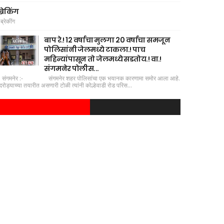
ब्रेकिंग
ब्रेकींग
बाप रे.! 12 वर्षाचा मुलगा 20 वर्षाचा समजून
पोलिसांनी जेलमध्ये टाकला.! पाच
महिन्यांपासून तो जेलमध्ये सडतोय.! वा.!
संगमनेर पोलीस...
संगमनेर :- संगमनेर शहर पोलिसांचा एक भयानक कारणामा समोर आला आहे.
दरोड्याच्या तयारीत असणारी टोळी त्यांनी कोल्हेवाडी रोड परिस...