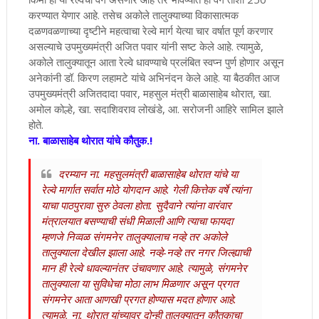
करण्यात येणार आहे. तसेच अकोले तालुक्याच्या विकासात्मक
दळणवळणाच्या दृष्टीने महत्वाचा रेल्वे मार्ग येत्या चार वर्षात पूर्ण करणार
असल्याचे उपमुख्यमंत्री अजित पवार यांनी सष्ट केले आहे. त्यामुळे,
अकोले तालुक्यातून आता रेल्वे धावण्याचे प्रलंबित स्वप्न पुर्ण होणार असून
अनेकांनी डॉ. किरण लहामटे यांचे अभिनंदन केले आहे. या बैठकीत आज
उपमुख्यमंत्री अजितदादा पवार, महसुल मंत्री बाळासाहेब थोरात, खा.
अमोल कोल्हे, खा. सदाशिवराव लोखंडे, आ. सरोजनी आहिरे सामिल झाले
होते.
ना. बाळासाहेब थोरात यांचे कौतुक.!
दरम्यान ना. महसुलमंत्री बाळासाहेब थोरात यांचे या
रेल्वे मार्गात सर्वात मोठे योगदान आहे. गेली कित्तेक वर्षे त्यांना
याचा पाठपुरावा सुरु ठेवला होता. सुदैवाने त्यांना वारंवार
मंत्रालयात बसण्याची संधी मिळाली आणि त्याचा फायदा
म्हणजे निव्वळ संगमनेर तालुक्यालाच नव्हे तर अकोले
तालुक्याला देखील झाला आहे. नव्हे-नव्हे तर नगर जिल्ह्याची
मान ही रेल्वे धावल्यानंतर उंचावणार आहे. त्यामुळे, संगमनेर
तालुक्याला या सुविधेचा मोठा लाभ मिळणार असून प्रगत
संगमनेर आता आणखी प्रगत होण्यास मदत होणार आहे.
त्यामुळे, ना. थोरात यांच्यावर दोन्ही तालुक्यातून कौतुकाचा