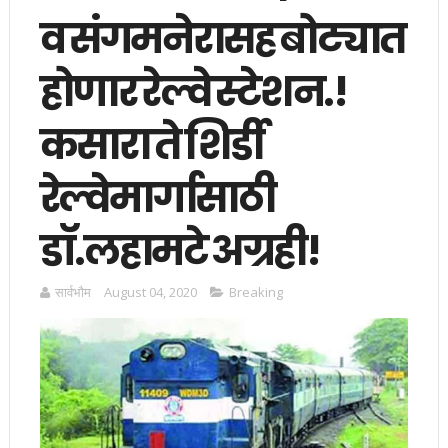
व संगमनेरासह बोट्यात
होणार रेल्वे स्टेशन.!
कसारा ते शिर्डी
रेल्वेमार्गासाठी
डॉ.लहामटे अग्रही!
सार्वभाैम
August 04, 2020
Breaking