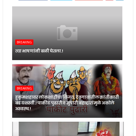
BREAKING
त्या भाषणांनी बळी घेतला.!
BREAKING
हुकुमशहावर लोकशाहीचा विजय, देवगावातील क्रांतीकारी
बंड यशस्वी.! पाकीट पुढारी व सुपारी बहाद्दारांमुळे अकोले
अस्वस्थ.!