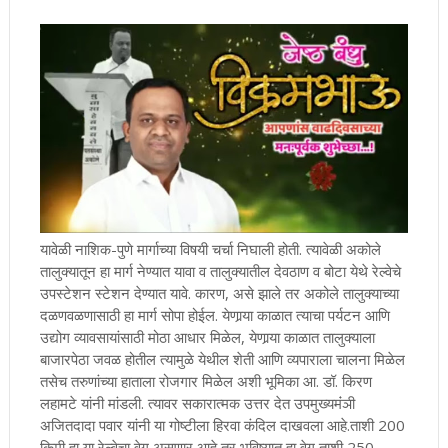
यावेळी नाशिक-पुणे मार्गाच्या विषयी चर्चा निघाली होती. त्यावेळी अकोले
तालुक्यातून हा मार्ग नेण्यात यावा व तालुक्यातील देवठाण व बोटा येथे रेल्वेचे
उपस्टेशन स्टेशन देण्यात यावे. कारण, असे झाले तर अकोले तालुक्याच्या
दळणवळणासाठी हा मार्ग सोपा होईल. येणार्‍या काळात त्याचा पर्यटन आणि
उद्योग व्यावसायांसाठी मोठा आधार मिळेल, येणार्‍या काळात तालुक्याला
बाजारपेठा जवळ होतील त्यामुळे येथील शेती आणि व्यपाराला चालना मिळेल
तसेच तरुणांच्या हाताला रोजगार मिळेल अशी भूमिका आ. डॉ. किरण
लहामटे यांनी मांडली. त्यावर सकारात्मक उत्तर देत उपमुख्यमंंञी
अजितदादा पवार यांनी या गोष्टीला हिरवा कंदिल दाखवला आहे.ताशी 200
किमी हा या रेल्वेचा वेग असणार आहे तर भविष्यात हा वेग ताशी 250