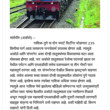
सार्वभौम (अकोले) :-
नाशिक-पुणे या दोन स्मार्ट सिटींना जोडणारा 235
किमीचा मार्ग आता लवकरच जनसेवार्थ उपलब्ध होणार आहेे. त्यामुळे
अकोले आणि संगमनेर अशा दोन्ही तालुक्यांच्या विकासाच्या वाटा आता
मोकळ्या होणार आहे. जर अकोले तालुक्याला रेल्वेचा पदस्पर्श झाला तर
येथील पर्यटन आणि एमआडीसी तसेच दळणवळण या तीन गोष्टी फार
महत्वपुर्ण ठरणार आहे. तर संगमनेरात देखील विकास झपाट्याने वाढणार
आहे. तसेच अवघ्या सव्वा तासात दोन्ही तालुक्यातील लोकांना पुणे गाठता
येणार आहे. इतकेच काय! त्यापेक्षा नाशिक अधिक जवळ होणार आहे.
त्यामुळे आज नाशिक येथे झालेल्या व्हीडिओ कॉम्फरन्स व्दारे उपमुख्यमंत्री
अजित पवार यांच्या बैठकीत अकोले तालुक्याला एक नवचैतन्य मिळाले
असून त्यामुळे एक महत्वाची एमआयडीसी आणि दुसरी त्यासाठी लागणारी
वाहतूक यंत्रणा या निमित्ताने उभी राहणार आहे. अशी माहिती डॉ. किरण
लहामटे यांनी दिली आहे.