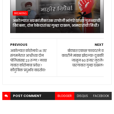
BREAKING
अकोल्यात अद्य क्रांतीकारक राघोजी भांगरे यांच्या पुतळ्याची
विटंबना, दोन ठेकेदारांवर गुन्हा दाखल, आमदारांची निधी.!
PREVIOUS
NEXT
अकोल्यात कोरोनाचे 14 तर
बोट्यात एकास फायटरने व
संगमनेरात आश्वीच्या दोन
वायरीने मांड्या झोडल्या! दुचाकी
पोलिसांसह 23 रूग्ण.! नव्या
जाळून 60 हजार लुटले!
गावांत कोरोनाचा प्रवेश !
घारगावात गुन्हा दाखल!
कौटुंबिक प्रदुर्भाव वाढतोय!
POST
COMMENT
BLOGGER
DISQUS
FACEBOOK