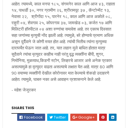
आहेत. त्यामध्ये, काल मनपा १८५, संगमनेर काल आणि आज ४३, राहाता
१४, पाथर्डी ३०, नगर ग्रामीण २६, श्रीरामपूर ३७ , कॅन्टोन्मेंट १३,
नेवासा २२, श्रीगोंदा १५, पारनेर १८, काल आणि आज अकोले ०८,
राहुरी ०४, शेवगाव २५, कोपरगाव ३७, जामखेड ०३, कर्जत १७ आणि
मिलिटरी हॉस्पीटल ०४ अशा रुग्णांचा समावेश आहे. तर एकाच दिवसात
सहा जणांच्या मृत्युची नोंद झाली आहे. त्यामुळे, बरे होण्याचे प्रमाण अधिक
असून दुर्दैवाने जे कोणी मयत होत आहे. त्यांची भितीच त्यांना मृत्युच्या
दारापर्यंत घेऊन जात आहे. तर, यात लहान मुले बाधित होतात मात्र
सुदैवाने त्यांचा मृत्युदर काहीच नाही परंतु वृद्ध व्यक्तींना बीपी, शुगर,
निमोनिया, मुळव्याध,किडनी स्टोन, लिव्हरचे आजार असे अनेक प्रकार
असल्यामुळे हा मृत्युदर वाढता असल्याचे लक्षात येत आहे. मात्र 80 आणि
90 वयाच्या व्यक्तींनी देखील कोरोनावर मात केल्याचे शेकडो उदाहरणे
आहेत. त्यामुळे, घाबरु नका असे आवाहन प्रशासनाने केले आहे.
- महेश जेजुरकर
SHARE THIS
Facebook
Twitter
Google+