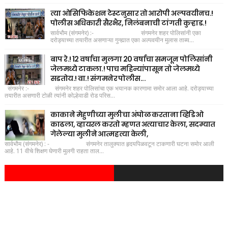
त्या ओसिफिकेशन टेस्टनुसार तो आरोपी अल्पवयीनच.!
पोलीस अधिकारी सैरभैर, निलंबनाची टांगती कुऱ्हाड.!
सार्वभौम (संगमनेर) :- संगमनेर शहर पोलिसांनी एका
दरोड्याच्या तयारीत असणाऱ्या गुन्ह्यात एका अल्पवयीन मुलास ताब्य...
बाप रे.! 12 वर्षाचा मुलगा 20 वर्षाचा समजून पोलिसांनी
जेलमध्ये टाकला.! पाच महिन्यांपासून तो जेलमध्ये
सडतोय.! वा.! संगमनेर पोलीस...
संगमनेर :- संगमनेर शहर पोलिसांचा एक भयानक कारणामा समोर आला आहे. दरोड्याच्या
तयारीत असणारी टोळी त्यांनी कोल्हेवाडी रोड परिस...
काकाने मेहुणीच्या मुलीचा अंघोळ करताना व्हिडिओ
काढला, व्हायरल करतो म्हणत अत्याचार केला, सदम्यात
गेलेल्या मुलीने आत्महत्या केली,
सार्वभौम (संगमनेर) : - संगमनेर तालुक्यात हृदयपिळवटून टाकणारी घटना समोर आली
आहे. 11 वीचे शिक्षण घेणारी मुलगी राहता ताल...