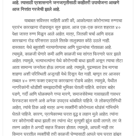
आहे. त्यासाठी प्रशासनाने जनजागृतीसाठी काहीतरी उपायोजना आखणे
आज नित्तांत गरजेची झाले आहे.
याबाबत सविस्तर माहिती अशी की, आकोल्यात कोरोनाच्या रुग्णाचा
प्रारंभ कारखाना रोडपासून सुरु झाला. आज एक-एक करत शहरात ४०
पेक्षा जास्त रुग्ण मिळून आले आहेत. मात्र, जितकी चर्चा आणि वादळ
कारखाना रोड परिसरात उठले तितके तालुक्यात कोठे उठले नाही.
वास्तवत: येथे बहुतांशी नात्यागोत्याचा आणि पुढाऱ्यांचा गोतावळा आहे.
त्यामुळे, काळजी घेणारे कमी आणि काळजी घ्या सांगत फिरणारे फार झाले
आहेत. त्यामुळे, भल्याभल्यांना येथे कोरोनाची बाधा झाली असून त्याचा तोटा
आता सामान्य जनतेला होऊ लागला आहे. त्यामुळे, पुढच्याला ठेच मागचा
शाहणा अशी परिस्थिती अजूनही येथे दिसून येत नाही. म्हणून तर आजवर
तब्बल ४० रुग्ण फक्त एकट्या कारखाना रोडचे आहेत. त्यामुळे, येथील
नागरिकांनी थोडीशी समझदारीची भुमिका घेतली पाहिजे. वारंवार बाहेर
पडणे, गर्दी आणि घोळक्याने गप्पा मारणे, समाजसेवेच्या नावाखाली गावभर
फेरफटका मारणे असे अनेक उपद्रव थांबविले पाहिजे. जे लोकप्रतिनिधी
आहेत, त्यांचे ठिक आहे मात्र अन्य व्यक्तींनी कोरोनाला थोडंसं गांभिर्याने
घेतले पाहिजे. कारण, प्रत्येकाच्या घरात वृद्ध व लहान मुले आहेत. त्यांना
जर कोरोनाची बाधा झाली तर त्यांना थेट मृत्युशी झुंज द्यावी लागते. तर जे
तरुण आहेत ते अगदी सहज रिकवर होतात. त्यामुळे, आपली नाही तर
किमान घरातील व्यक्तींची तरी काळजी घेण्यासाठी आपले पाय घरात डांबून