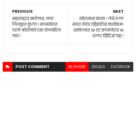
PREVIOUS
NEXT
महाराष्ट्रात मालेगाव, नगर
कोरानाचा काला.! जेथे रूग्ण
जिल्ह्यात कुरण.! संगमनेरात
मयत तेथेच दहिहांडीचा कार्यक्रम!
ठरले कोरोनाचे एक रोलमॉडेल
अकोल्यात 18 तर संगमनेरात 19
गाव.!
रुग्ण! व्हिडिओ पहा.!
POST
COMMENT
BLOGGER
DISQUS
FACEBOOK