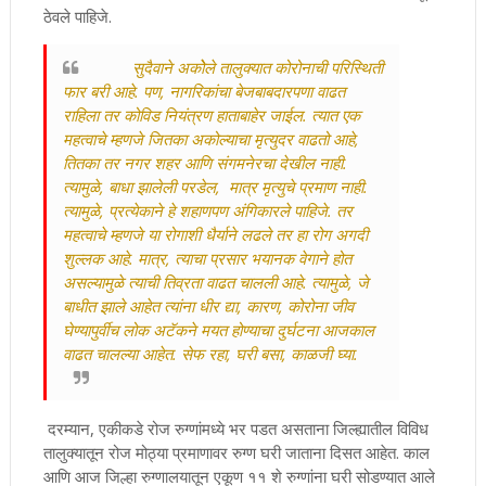
ठेवले पाहिजे.
सुदैवाने अकोेले तालुक्यात कोरोनाची परिस्थिती
फार बरी आहे. पण, नागरिकांचा बेजबाबदारपणा वाढत
राहिला तर कोविड नियंत्रण हाताबाहेर जाईल. त्यात एक
महत्वाचे म्हणजे जितका अकोल्याचा मृत्युदर वाढतो आहे,
तितका तर नगर शहर आणि संगमनेरचा देखील नाही.
त्यामुळे, बाधा झालेली परडेल, मात्र मृत्युचे प्रमाण नाही.
त्यामुळे, प्रत्येकाने हे शहाणपण अंगिकारले पाहिजे. तर
महत्वाचे म्हणजे या रोगाशी धैर्याने लढले तर हा रोग अगदी
शुल्लक आहे. मात्र, त्याचा प्रसार भयानक वेगाने होत
असल्यामुळे त्याची तिव्रता वाढत चालली आहे. त्यामुळे, जे
बाधीत झाले आहेत त्यांना धीर द्या, कारण, कोरोना जीव
घेण्यापुर्वीच लोक अटॅकने मयत होण्याचा दुर्घटना आजकाल
वाढत चालल्या आहेत. सेफ रहा, घरी बसा, काळजी घ्या.
दरम्यान, एकीकडे रोज रुग्णांमध्ये भर पडत असताना जिल्ह्यातील विविध
तालुक्यातून रोज मोठ्या प्रमाणावर रुग्ण घरी जाताना दिसत आहेत. काल
आणि आज जिल्हा रुग्णालयातून एकूण ११ शे रुग्णांना घरी सोडण्यात आले