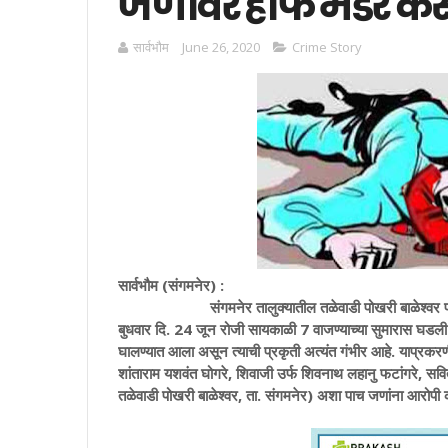
जणांवर हाफ मर्डर के
सार्वभाैम
June 26, 2020
Crime Story
सार्वभौम (संगमनेर) :
संगमनेर तालुक्यातील तळेवाडी पोखरी बाळेश्वर परिसरात ज
बुधवार दि. 24 जून रोजी सायकाळी 7 वाजण्याच्या सुमारास घडली. य
घालण्यात आला असून त्याची प्रकृती अत्यंत गंभीर आहे.
याप्रकरण
शांताराम यशवंत घोगरे, शिवाजी उर्फ शिवनाथ लहानु फटांगरे, सविता 
तळेवाडी पोखरी बाळेश्वर, ता. संगमनेर) अशा पाच जणांना आरोपी