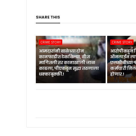
SHARE THIS
CRIME STORY
CRIME STORY
आमदारांनी वाळेच्या दोन
आरोपीकडून द
कानफाडीत टेकविल्या, वीज
ऑनलाईन लाच
मागितली तर कानाखाली जाळ
एलसीबीच्या
काढला, पीएकडून सुद्धा तरुणाला
कर्मचारी निलं
धक्काबुक्की.!
होणार.!