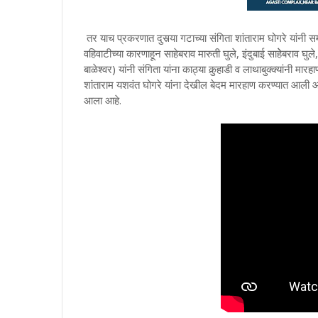
तर याच प्रकरणात दुसर्‍या गटाच्या संगिता शांताराम घोगरे यांनी स
वहिवाटीच्या कारणाहून साहेबराव मारुती घुले, इंदुबाई साहेेबराव घुले
बाळेश्वर) यांनी संगिता यांना काठ्या कुर्‍हाडी व लाथाबुक्क्यांनी
शांताराम यशवंत घोगरे यांना देखील बेदम मारहाण करण्यात आली आहे
आला आहे.