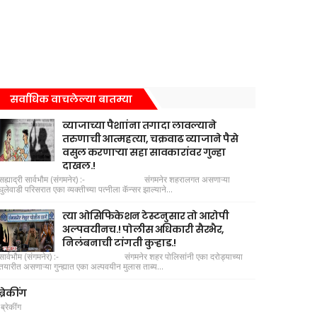
सर्वाधिक वाचलेल्या बातम्या
व्याजाच्या पैशाांना तगादा लावल्याने
तरुणाची आत्महत्या, चक्रवाढ व्याजाने पैसे
वसुल करणाऱ्या सहा सावकारांवर गुन्हा
दाखल.!
सह्याद्री सार्वभौम (संगमनेर) :- संगमनेर शहरालगत असणाऱ्या
घुलेवाडी परिसरात एका व्यक्तीच्या पत्नीला कॅन्सर झाल्याने...
त्या ओसिफिकेशन टेस्टनुसार तो आरोपी
अल्पवयीनच.! पोलीस अधिकारी सैरभैर,
निलंबनाची टांगती कुऱ्हाड.!
सार्वभौम (संगमनेर) :- संगमनेर शहर पोलिसांनी एका दरोड्याच्या
तयारीत असणाऱ्या गुन्ह्यात एका अल्पवयीन मुलास ताब्य...
ब्रेकींग
ब्रेकींग