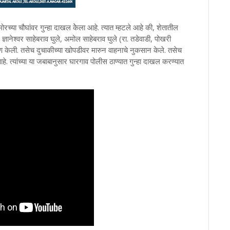
मोरच्या चौघांवर गुन्हा दाखल केेला आहे. त्यात म्हटले आहे की, शेतातील
, ज्ञानेश्वर साहेबराव घुले, अमोल साहेबराव घुले (रा. तडेवाडी, पोखरी
 मारहाण केली. तसेच दुचाकीच्या खोपडीवर मारुन वाहनाचे नुकसान केले. तसेच
. त्यांच्या या जबाबानुसार घारगाव पोलीस ठाण्यात गुन्हा दाखल करण्यात