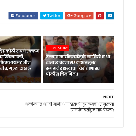
Facebook
Twitter
Google+
CRIME STORY
िड कोटी रुपये रक्कम
 स्विकारली,
उन्माद कार्यकर्त्यांमुळे ना.विखे व आ.
 पीएसआयसह तीन
खताळ बदनाम.! दहशतमुक्त
बीत, गुन्हा दाखल
संगमनेर शब्दाचा विरोधाभास.!
पोलीस चिनभिन.!
NEXT
अकोल्यात आजी माजी आमदारांध्ये जुगलबंदी! राजुरच्या
ग्रामपंचायतीहून वाद पेटला!