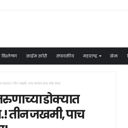
 विश्लेषण
क्राईम स्टोरी
संपादकीय
महाराष्ट्र
खेळ
ा घाव घातला.! तीन जखमी, पाच जणांवर हाफ मर्डर केस!
तरुणाच्या डोक्यात
ला.! तीन जखमी, पाच