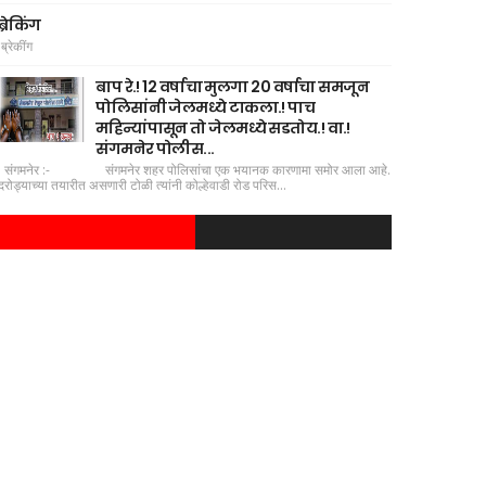
ब्रेकिंग
ब्रेकींग
बाप रे.! 12 वर्षाचा मुलगा 20 वर्षाचा समजून
पोलिसांनी जेलमध्ये टाकला.! पाच
महिन्यांपासून तो जेलमध्ये सडतोय.! वा.!
संगमनेर पोलीस...
संगमनेर :- संगमनेर शहर पोलिसांचा एक भयानक कारणामा समोर आला आहे.
दरोड्याच्या तयारीत असणारी टोळी त्यांनी कोल्हेवाडी रोड परिस...