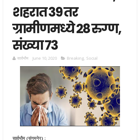
शहरात 39 तर
ग्रामीणमध्ये 28 रुग्ण,
संख्या 73
सार्वभाैम
June 10, 2020
Breaking
,
Social
सार्वभौम (संगमनेर) :