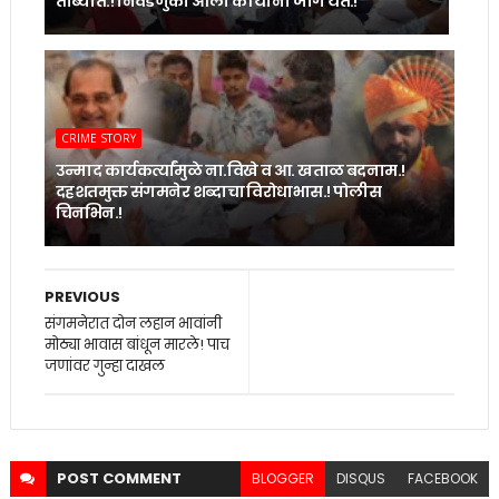
ताब्यात.! निवडणुका आली की यांना जाग येते.!
CRIME STORY
उन्माद कार्यकर्त्यांमुळे ना.विखे व आ. खताळ बदनाम.!
दहशतमुक्त संगमनेर शब्दाचा विरोधाभास.! पोलीस
चिनभिन.!
PREVIOUS
संगमनेरात दोन लहान भावांनी
मोठ्या भावास बांधून मारले! पाच
जणांवर गुन्हा दाखल
POST
COMMENT
BLOGGER
DISQUS
FACEBOOK