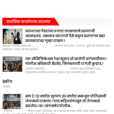
सर्वाधिक वाचलेल्या बातम्या
व्याजाच्या पैशाांना तगादा लावल्याने तरुणाची
आत्महत्या, चक्रवाढ व्याजाने पैसे वसुल करणाऱ्या सहा
सावकारांवर गुन्हा दाखल.!
सह्याद्री सार्वभौम (संगमनेर) :- संगमनेर शहरालगत असणाऱ्या घुलेवाडी परिसरात एका
व्यक्तीच्या पत्नीला कॅन्सर झाल्याने...
त्या ओसिफिकेशन टेस्टनुसार तो आरोपी अल्पवयीनच.!
पोलीस अधिकारी सैरभैर, निलंबनाची टांगती कुऱ्हाड.!
सार्वभौम (संगमनेर) :- संगमनेर शहर पोलिसांनी एका
दरोड्याच्या तयारीत असणाऱ्या गुन्ह्यात एका अल्पवयीन मुलास ताब्य...
ब्रेकींग
ब्रेकींग
बाप रे.! 12 वर्षाचा मुलगा 20 वर्षाचा समजून पोलिसांनी
जेलमध्ये टाकला.! पाच महिन्यांपासून तो जेलमध्ये
सडतोय.! वा.! संगमनेर पोलीस...
संगमनेर :- संगमनेर शहर पोलिसांचा एक भयानक कारणामा समोर आला आहे. दरोड्याच्या