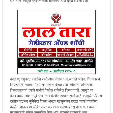
घेत नाही. त्यामुळे प्रशासनाची चांगलीच डोके दुखी वाढली आहे.
काल शुकशुकाट पडलेले रस्ते आज वेगाने धावू लागले आहेत. विनाकारण
फिरणार्‍यांची संख्या मोठ्या प्रमाणात दिसत आहे. लोकांना कोरोनाचा
विसरपडल्याने त्याचे गांभीर्य देखील राहिलेले दिसत नाही. त्यामुळे या
बेजबाबदार लोकांनपुढे प्रशासन देखील हतबल झाले आहे. त्यामुळे, पोलीस
देखील तटस्थ भुमिकेत दिसत असून महसुलच्या घरात कर्त्या व्यक्तीला
कोरोना होऊन तो अ‍ॅक्सिजवर असताना त्यांच्यावर गुन्हा दाखल करुन
प्रशासनाने चांगले सन्मानित केले आहे. त्यामुळे महसुलने आत