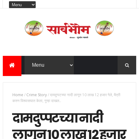
Home
/
Crime Story
/
दामदुप्पटच्या नादी लागून 10 लाख 12 हजार गेले, मैत्री
करुन विश्वासघात केला, गुन्हा दाखल..
दामदुप्पटच्या नादी
लागून 10 लाख 12 हजार