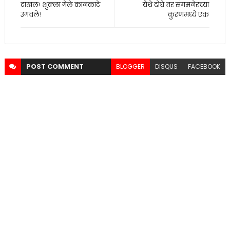
दाखल! शुक्ला गेले कानकाटे
येथे दोघे तर संगमनेरच्या
उगवले!
कुरणमध्ये एक
POST
COMMENT
BLOGGER
DISQUS
FACEBOOK