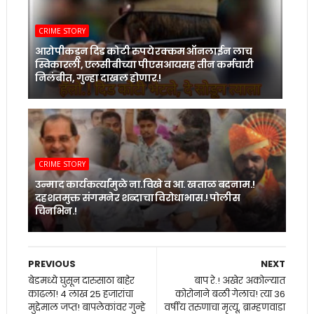
CRIME STORY
आरोपीकडून दिड कोटी रुपये रक्कम ऑनलाईन लाच
स्विकारली, एलसीबीच्या पीएसआयसह तीन कर्मचारी
निलंबीत, गुन्हा दाखल होणार.!
CRIME STORY
उन्माद कार्यकर्त्यांमुळे ना.विखे व आ. खताळ बदनाम.!
दहशतमुक्त संगमनेर शब्दाचा विरोधाभास.! पोलीस
चिनभिन.!
PREVIOUS
NEXT
बेडमध्ये घुसून दारुसाठा बाहेर
बाप रे.! अखेर अकोल्यात
काढला! 4 लाख 25 हजारांचा
कोरोनाने बळी गेलाच! त्या 36
मुद्देमाल जप्त! बापलेकांवर गुन्हे
वर्षीय तरुणाचा मृत्यू, ब्राम्हणवाडा