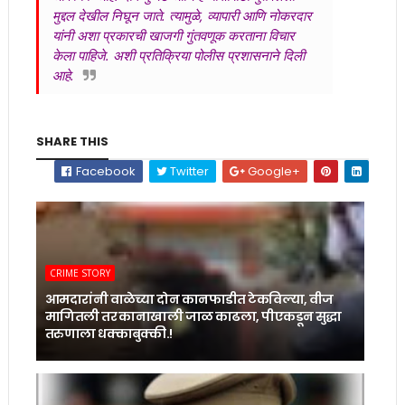
मुद्दल देखील निघून जाते. त्यामुळे, व्यापारी आणि नोकरदार
यांनी अशा प्रकारची खाजगी गुंतवणूक करताना विचार
केला पाहिजे. अशी प्रतिक्रिया पोलीस प्रशासनाने दिली
आहे.
SHARE THIS
Facebook
Twitter
Google+
CRIME STORY
आमदारांनी वाळेच्या दोन कानफाडीत टेकविल्या, वीज
मागितली तर कानाखाली जाळ काढला, पीएकडून सुद्धा
तरुणाला धक्काबुक्की.!