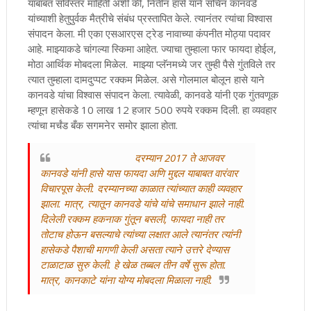
याबाबत सविस्तर माहिती अशी की, नितीन हासे याने सचिन कानवडे
यांच्याशी हेतुपुर्वक मैत्रीचे संबंध प्रस्तापित केले. त्यानंतर त्यांचा विश्वास
संपादन केला. मी एका एसआरएस ट्रेड नावाच्या कंपनीत मोठ्या पदावर
आहे. माझ्याकडे चांगल्या स्किमा आहेत. ज्याचा तुम्हाला फार फायदा होईल,
मोठा आर्थिक मोबदला मिळेल. माझ्या प्लॅनमध्ये जर तुम्ही पैसे गुंतविले तर
त्यात तुम्हाला दामदुप्पट रक्कम मिळेल. असे गोलमाल बोलून हासे याने
कानवडे यांचा विश्वास संपादन केला. त्यावेळी, कानवडे यांनी एक गुंतवणूक
म्हणून हासेकडे 10 लाख 12 हजार 500 रुपये रक्कम दिली. हा व्यवहार
त्यांचा मर्चंड बँक सगमनेर समोर झाला होता.
दरम्यान 2017 ते आजवर
कानवडे यांनी हासे यास फायदा अणि मुद्दल याबाबत वारंवार
विचारपूस केली. दरम्यानच्या काळात त्यांच्यात काही व्यवहार
झाला. मात्र, त्यातून कानवडे यांचे यांचे समाधान झाले नाही.
दिलेली रक्कम हकनाक गुंतून बसली, फायदा नाही तर
तोटाच होऊन बसल्याचे त्यांच्या लक्षात आले त्यानंतर त्यांनी
हासेकडे पैशाची मागणी केली असता त्याने उत्तरे देण्यास
टाळाटाळ सुरु केली. हे खेळ तब्बल तीन वर्षे सुरू होता.
मात्र, कानकाटे यांना योग्य मोबदला मिळाला नाही.