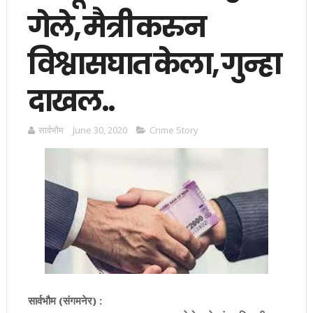
गेले, मैत्री करुन
विश्वासघात केला, गुन्हा
दाखल..
सार्वभाैम
June 30, 2020
Crime Story
सार्वभौम (संगमनेर) :