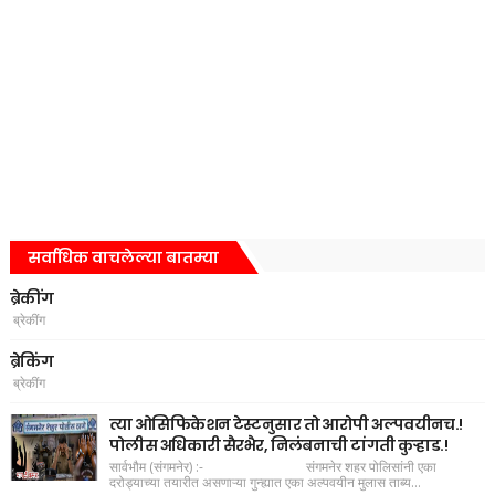
सर्वाधिक वाचलेल्या बातम्या
ब्रेकींग
ब्रेकींग
ब्रेकिंग
ब्रेकींग
त्या ओसिफिकेशन टेस्टनुसार तो आरोपी अल्पवयीनच.!
पोलीस अधिकारी सैरभैर, निलंबनाची टांगती कुऱ्हाड.!
सार्वभौम (संगमनेर) :- संगमनेर शहर पोलिसांनी एका
दरोड्याच्या तयारीत असणाऱ्या गुन्ह्यात एका अल्पवयीन मुलास ताब्य...