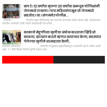
बाप रे.! 12 वर्षाचा मुलगा 20 वर्षाचा समजून पोलिसांनी
जेलमध्ये टाकला.! पाच महिन्यांपासून तो जेलमध्ये
सडतोय.! वा.! संगमनेर पोलीस...
संगमनेर :- संगमनेर शहर पोलिसांचा एक भयानक कारणामा समोर आला आहे. दरोड्याच्या
तयारीत असणारी टोळी त्यांनी कोल्हेवाडी रोड परिस...
काकाने मेहुणीच्या मुलीचा अंघोळ करताना व्हिडिओ
काढला, व्हायरल करतो म्हणत अत्याचार केला, सदम्यात
गेलेल्या मुलीने आत्महत्या केली,
सार्वभौम (संगमनेर) : - संगमनेर तालुक्यात हृदयपिळवटून टाकणारी घटना समोर आली
आहे. 11 वीचे शिक्षण घेणारी मुलगी राहता ताल...