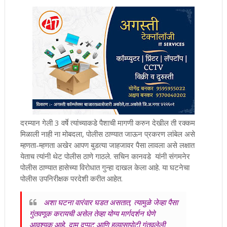
दरम्यान गेली 3 वर्षे त्यांच्याकडे पैशाची मागणी करुन देखील ती रक्कम
मिळाली नाही ना मोबदला, पोलीस ठाण्यात जाऊन प्रकरण लांबेल असे
म्हणता-म्हणता अखेर आपण बुडत्या जाहजावर पैसा लावला असे लक्षात
येताच त्यांनी थेट पोलीस ठाणे गाठले. सचिन कानवडे
यांनी संगमनेर
पोलीस ठाण्यात हासेच्या विरोधात गुन्हा दाखल केला आहे. या घटनेचा
पोलीस उपनिरीक्षक परदेशी करीत आहेत.
अशा घटना वारंवार घडत असतात, त्यामुळे जेव्हा पैसा
गुंतवणूक करायची असेल तेव्हा योग्य मार्गदर्शन घेणे
आवश्यक आहे. दाम दुप्पट आणि हव्यासापोटी गुंतवलेली