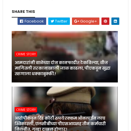
SHARE THIS
Facebook
Twitter
Google+
CRIME STORY
आमदारांनी वाळेच्या दोन कानफाडीत टेकविल्या, वीज
मागितली तर कानाखाली जाळ काढला, पीएकडून सुद्धा
तरुणाला धक्काबुक्की.!
CRIME STORY
आरोपीकडून दिड कोटी रुपये रक्कम ऑनलाईन लाच
स्विकारली, एलसीबीच्या पीएसआयसह तीन कर्मचारी
निलंबीत, गुन्हा दाखल होणार.!