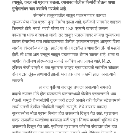
त्यामुळे, काल जो प्रकार घडला. त्याबाबत पोलीस फिर्यादी होऊन अशा
गुन्हेगारांवर चाप बसविणे गरजेचे आहे.
संगमनेर तालुक्यातील साकुर पठारभागावर कायदा
सुव्यवस्थेचा मोठा प्रश्न पुन्हा निर्माण झाला आहे. एकीकडे संगमनेर शहरात
फिरणारे हौशे-नवशे-गवशे यांच्या वर 188 प्रमाणे कारवाई करून
कायद्याचा धाक दाखवला जातो. तर साकुर पठारभागावर कायदा सुव्यवस्था
हातात घेणार्‍यांना याच लॉकडाऊनचा पोलीस प्रशासनाकडून आश्रय दिला
जातोय. किरकोळ वादातून झालेल्या दोन गटातील हाणामारीत ठीनगी पडली
होती. ती आता आग बनवुन साकुर पठारभागात थैमान घालत आहे. आता या
आगीत कितीजण होरपळतात याकडे सर्वांचेच लक्ष लागले आहे. दि.20
एप्रिल रोजी रात्री 9 च्या सुमारास साकुर ग्रामपंचायती समोरील चौकात
दोन गटात तुंबळ हाणामारी झाली. यात एक जण जखमी झाला असल्याचे
समजते.
हा वाद पूर्वीच्या वादातून उफळा असल्याचे समजते.
वादाचे रुपांतर मोठे होत चालल्याने घटनास्थळी पोलीस प्रशासनाने धाव
घेतली. यामुळे विघ्नसंतोषी कृत्य जरी टळले असले तरी पोलीस स्टेशनमध्ये
साधी एनसी देखील नोंदविली नव्हती. त्यामुळे, तेथे वारंवार कायदा
सुव्यवस्थेचा मोठा प्रश्न निर्माण होत असल्याचे दिसून येत आहे. प्रशासन
मात्र राजकीय व्यक्तीच्या दबावाला बळी पडून निव्वळ बघ्याची भुमिका घेत
असल्याचे दिसून येत आहे. एकीकडे प्रशासन कोरोना संकटात दोन हात
करीत रात्रंदिवस एक करून रस्त्यावर उतरले आहे. बेशिस्त फिरणारे व