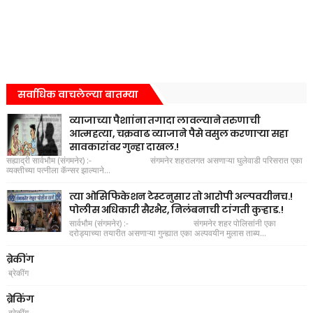
सर्वाधिक वाचलेल्या बातम्या
व्याजाच्या पैशाांना तगादा लावल्याने तरुणाची
आत्महत्या, चक्रवाढ व्याजाने पैसे वसुल करणाऱ्या सहा
सावकारांवर गुन्हा दाखल.!
सह्याद्री सार्वभौम (संगमनेर) :- संगमनेर शहरालगत असणाऱ्या घुलेवाडी परिसरात एका
व्यक्तीच्या पत्नीला कॅन्सर झाल्याने...
त्या ओसिफिकेशन टेस्टनुसार तो आरोपी अल्पवयीनच.!
पोलीस अधिकारी सैरभैर, निलंबनाची टांगती कुऱ्हाड.!
सार्वभौम (संगमनेर) :- संगमनेर शहर पोलिसांनी एका
दरोड्याच्या तयारीत असणाऱ्या गुन्ह्यात एका अल्पवयीन मुलास ताब्य...
ब्रेकींग
ब्रेकींग
ब्रेकिंग
ब्रेकींग