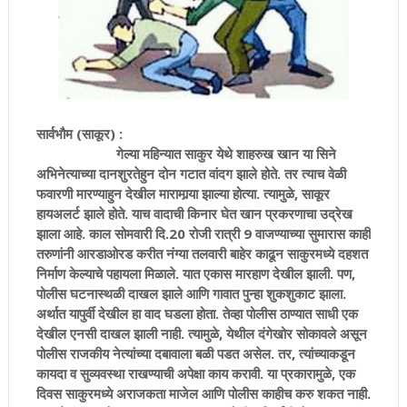
सार्वभौम (साकूर) :
गेल्या महिन्यात साकुर येथे शाहरुख खान या सिने
अभिनेत्याच्या दानशुरतेहुन दोन गटात वांदग झाले होते. तर त्याच वेळी
फवारणी मारण्याहुन देखील मारामार्‍या झाल्या होत्या. त्यामुळे, साकूर
हायअलर्ट झाले होते. याच वादाची किनार घेत खान प्रकरणाचा उद्रेख
झाला आहे. काल सोमवारी दि.20 रोजी रात्री 9 वाजण्याच्या सुमारास काही
तरुणांनी आरडाओरड करीत नंग्या तलवारी बाहेर काढून साकुरमध्ये दहशत
निर्माण केल्याचे पहायला मिळाले. यात एकास मारहाण देखील झाली. पण,
पोलीस घटनास्थळी दाखल झाले आणि गावात पुन्हा शुकशुकाट झाला.
अर्थात यापुर्वी देखील हा वाद घडला होता. तेव्हा पोलीस ठाण्यात साधी एक
देखील एनसी दाखल झाली नाही. त्यामुळे, येथील दंगेखोर सोकावले असून
पोलीस राजकीय नेत्यांच्या दबावाला बळी पडत असेल. तर, त्यांच्याकडून
कायदा व सुव्यवस्था राखण्याची अपेक्षा काय करावी. या प्रकारामुळे, एक
दिवस साकुरमध्ये अराजकता माजेल आणि पोलीस काहीच करु शकत नाही.