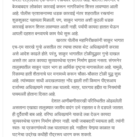
बेजबाबदार लोकांवर कारवाई करून नागरिकांना शिस्त लावण्यात आली
आहे. पोलीस प्रशासनाच्या धडक कारवाई नंतर शहरातील रस्त्यांना
शुकशुकाट पहायला मिळाली. पण, साकुर भागात अशी कुठली धडक
कारवाई करून शिस्त लावण्यात आली नाही. पर्यायी कायदा हातात घेऊन
आपली दहशत बनवायचे काम येथे सुरू आहे.
खरतर पोलीस महानिरीक्षकांनी साकुर भागात
एच-एम सारखे गुन्हे असतील तर त्याचा तपास थेट अधिकार्‍यांनी करावा
असे आदेश काढले होते. परंतु, साकुर भागातील टोळीयुद्धवर गुन्हे दाखल
असते तर आज कायदा सुव्यवस्थेचा प्रश्न निर्माण झाला नसता. संगमनेर
तालुक्यातील साकुर पठार भाग हा आर्थिक दृष्ट्या मागासलेला आहे. यामुळे,
रिकाम्या हाती शैतानाचे घर मनामध्ये करून चौका-चौकात टोळी युद्ध सुरू
आहे. त्यांच्यावर साधी अदखलपात्र नोंद झाली तरी किमान पीएसआय
दर्जाच्या अधिकार्‍याने त्यात लक्ष घालावे. मात्र, घारगाव हद्दीत या नियमांची
पायमल्ली होताना दिसत आहे.
देशात आणीबाणीसारखी परिस्थितीत ओढवलेली
असताना एखाद्या तालुक्यात जातीय वादंग उभे राहतात व ते दडपले जातात.
ही दुर्दैवाची बाब आहे. वरिष्ठ अधिकार्‍यांने याकडे लक्ष देऊन कायदा
सुव्यवस्थेचा प्रश्न निर्माण होणार नाही. याची जबाबदारी घ्यायला हवी. त्यांनी
स्वतः या प्रकरणांमध्ये लक्ष घालायला हवे. नाहीतर येणार्‍या काळात या
घटनेचा उद्रेख कधीही रौद्ररूप धारण करू शकतो.