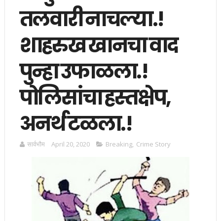
तलवारी नाचल्या.!
शाहरुख खानचा वाद
पुन्हा उफाळला.!
पोलिसांचा हस्तक्षेप,
अनर्थ टळला.!
सार्वभाैम
April 20, 2020
Breaking
,
Crime Story