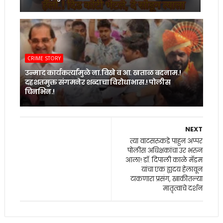
CRIME STORY
उन्माद कार्यकर्त्यांमुळे ना.विखे व आ. खताळ बदनाम.!
दहशतमुक्त संगमनेर शब्दाचा विरोधाभास.! पोलीस
चिनभिन.!
NEXT
त्या वाटसरुकडे पाहुन अप्पर
पोलीस अधिक्षकांचा उर भरुन
आला! डॉ. दिपाली काळे मॅडम
यांचा एक ह्यदय हेलावून
टाकणारा प्रसंग, खाकीतल्या
मातृत्वाचे दर्शन