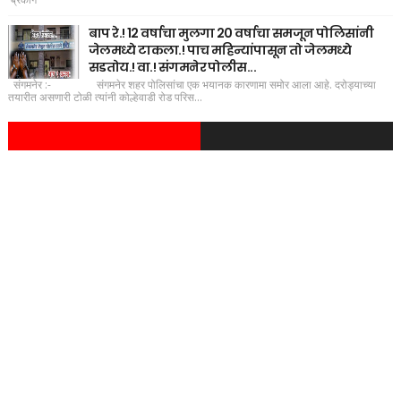
बाप रे.! 12 वर्षाचा मुलगा 20 वर्षाचा समजून पोलिसांनी
जेलमध्ये टाकला.! पाच महिन्यांपासून तो जेलमध्ये
सडतोय.! वा.! संगमनेर पोलीस...
संगमनेर :- संगमनेर शहर पोलिसांचा एक भयानक कारणामा समोर आला आहे. दरोड्याच्या
तयारीत असणारी टोळी त्यांनी कोल्हेवाडी रोड परिस...