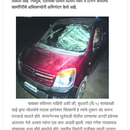
लावला आहे. त्यामुळे, एलसीबी पीआय दिलीप पवार व टिमने केलेल्या
कामगिरीचे अधिकाऱ्यांनी अभिनंदन केले आहे.
याबाबत सविस्तर माहिती अशी की, बुधवारी (दि.५) सायंकाळी
साई कृपा ज्वेलर्सचे मालक ज्ञानेश्वर चिंतामणी हे त्यांचे दुकान बंद करुन
घराकडे चालले होते. संगमनेरच्या घुलेवाडी पोलीस ठाण्याच्या अगदी हकेच्या
अंतरावर गेले असता त्यांना एक कार आडवी झाली. त्यात गणेश गायकवाड
यांच्यासह अन्य चौघे बसलेले होते. त्यातील तिघांनी गाडीच्या खाली उतरुन