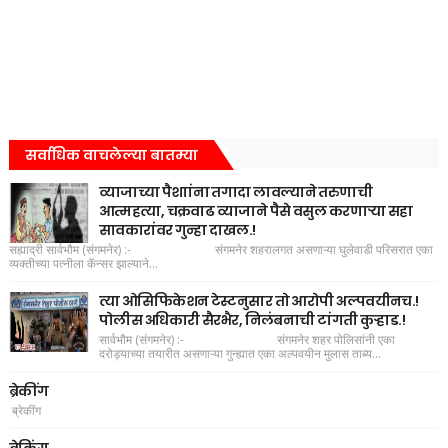
सर्वाधिक वाचलेल्या बातम्या
व्याजाच्या पैशाांना तगादा लावल्याने तरुणाची
आत्महत्या, चक्रवाढ व्याजाने पैसे वसुल करणाऱ्या सहा
सावकारांवर गुन्हा दाखल.!
सह्याद्री सार्वभौम (संगमनेर) :- संगमनेर शहरालगत असणाऱ्या घुलेवाडी परिसरात एका
व्यक्तीच्या पत्नीला कॅन्सर झाल्याने...
त्या ओसिफिकेशन टेस्टनुसार तो आरोपी अल्पवयीनच.!
पोलीस अधिकारी सैरभैर, निलंबनाची टांगती कुऱ्हाड.!
सार्वभौम (संगमनेर) :- संगमनेर शहर पोलिसांनी एका
दरोड्याच्या तयारीत असणाऱ्या गुन्ह्यात एका अल्पवयीन मुलास ताब्य...
ब्रेकींग
ब्रेकींग