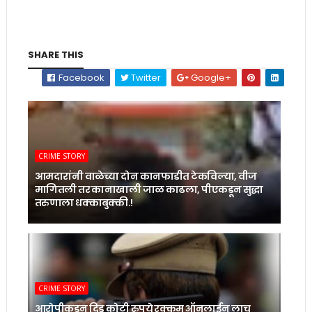
SHARE THIS
Facebook
Twitter
Google+
CRIME STORY
आमदारांनी वाळेच्या दोन कानफाडीत टेकविल्या, वीज
मागितली तर कानाखाली जाळ काढला, पीएकडून सुद्धा
तरुणाला धक्काबुक्की.!
CRIME STORY
आरोपीकडून दिड कोटी रुपये रक्कम ऑनलाईन लाच