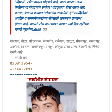
"व्हिवर्स" पर्यंत जाऊन पोहचले आहे. आता आपण उभ्या
केलेल्या या रोपट्याचे रुपांतर "वटवृक्षात" होऊ पाहत आहे.
कारण, येणाऱ्या काळात "रोखठोक सार्वभौम" हे "सायंदैनिक"
अकोले व संगमनेरकरांच्या सेवेसाठी लवकरच उपलब्ध
होणार आहे. आपले प्रेम आमच्यावर कायम राहो हिच श्रींच्या
चरणी प्रार्थना.🙏🏻
घारगाव, बोटा, धांदरफळ, संगमनेर, तळेगाव, साकूर, मंगळापूर, समनापूर,
अकोले, देवठाण, समशेरपूर, राजूर, कोतूळ अशा अन्य ठिकाणी प्रतिनिधी
नेमणे आहे
संपर्क करा
8308139547
८८८८७८२०१०
============
"सार्वभाैम संपादक"