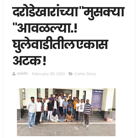
दरोडेखारांच्या "मुसक्या
"आवळल्या.!
घुलेवाडीतील एकास
अटक !
सार्वभाैम
February 09, 2020
Crime Story