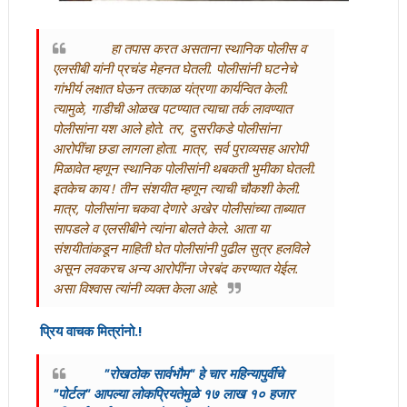
हा तपास करत असताना स्थानिक पोलीस व
एलसीबी यांनी प्रचंड मेहनत घेतली. पोलीसांनी घटनेचे
गांभीर्य लक्षात घेऊन तत्काळ यंत्रणा कार्यन्वित केली.
त्यामुळे, गाडीची ओळख पटण्यात त्याचा तर्क लावण्यात
पोलीसांना यश आले होते. तर, दुसरीकडे पोलीसांना
आरोपींचा छडा लागला होता. मात्र, सर्व पुराव्यसह आरोपी
मिळावेत म्हणून स्थानिक पोलीसांनी थबकती भुमीका घेतली.
इतकेच काय ! तीन संशयीत म्हणून त्याची चौकशी केली.
मात्र, पोलीसांना चकवा देणारे अखेर पोलीसांच्या ताब्यात
सापडले व एलसीबीने त्यांना बोलते केले. आता या
संशयीतांकडून माहिती घेत पोलीसांनी पुढील सुत्र हलविले
असून लवकरच अन्य आरोपींना जेरबंद करण्यात येईल.
असा विश्वास त्यांनी व्यक्त केला आहे.
प्रिय वाचक मित्रांनो.!
"रोखठोक सार्वभौम" हे चार महिन्यापुर्वीचे
"पोर्टल" आपल्या लोकप्रियतेमुळे १७ लाख १० हजार