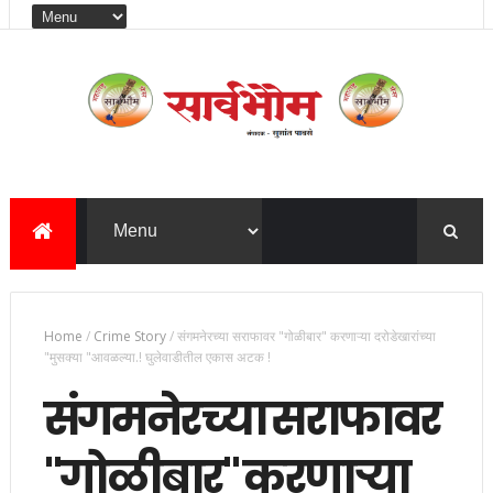
Home
/
Crime Story
/
संगमनेरच्या सराफावर "गोळीबार" करणाऱ्या दरोडेखारांच्या
"मुसक्या "आवळल्या.! घुलेवाडीतील एकास अटक !
संगमनेरच्या सराफावर
"गोळीबार" करणाऱ्या