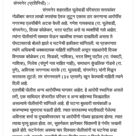
संगमनेर (प्रतिनिधी) :-
संगमनेर शहरातील घुलेवाडी परिसरात सराफांवर
गोळीबार करत लाखो रुपयांचा ऐवज लुटून एकास ठार करणाऱ्या आरोपींस
नगरच्या एलसीबीने अटक केली आहे. गणेश गायकवाड (रा. घुलेवाडी,
संगमनेर), दिपक कोळेकर, भरत पाटील असे या व्यक्तींची नावे आहेत.
त्यांना पोलीसांनी ताब्यात घेऊन खाकीचा दणका दाखविली असता ते
पोपटासारखे बोलते झाले व घटनेची हकीकत सांगितली. या प्रकरणात
त्यांने अधिकची धक्कादायक माहिती सांगितली असून सहआरोपी दिपक
विनायक कोळेकर (रा. सिडको, नाशिक), भरत विष्णु पाटील (रा. पंचवटी,
नाशिक), निलेश (संपुर्ण नाव माहित नाही), समाधान कुंडलिक गोडसे (रा.
पुणे), अविनाश जगन्नाथ मारके (रा. घुलवाडी, संगमनेर) यांनी मिळून
सराफास लुटले. तर संगनमताने (३४ प्रमाणे) खून केल्याची माहिती त्याने
दिली आहे.
एलसीबी पोलीस अन्य आरोपींच्या मागावर आहेत. हे आरोपी स्थानिक असले
तरी, एक साथिदार शेजारील परिसर व अन्य बाहेरच्या जिल्ह्यातील
असल्याचे पोलीसांनी सांगितले आहे. ही घटना बुधवारी सायंकाळी ७
वाजण्याच्या सुमारास घडली होती. त्यात सराफाच्या मदतीसाठी गेलेल्या
अविनाश शर्मा या दुचाकीस्वरावर या आरोपींनी गोळ्या झाडल्या होत्या. त्यात
त्याचा मृत्यु झाला होता. तर, सुवर्णकार ज्ञानेश्वर चिंतामणी हे गंभीर जखमी
झाले होते. घटनेनंतर अवघ्या चार दिवसात पोलीसांनी या घटनेचा छडा