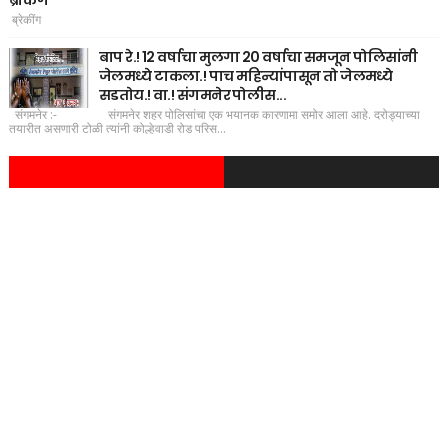
ब्रेकिंग
ब्रेकींग
बाप रे.! 12 वर्षाचा मुलगा 20 वर्षाचा समजून पोलिसांनी
जेलमध्ये टाकला.! पाच महिन्यांपासून तो जेलमध्ये
सडतोय.! वा.! संगमनेर पोलीस...
संगमनेर :- संगमनेर शहर पोलिसांचा एक भयानक कारणामा समोर आला आहे. दरोड्याच्या
तयारीत असणारी टोळी त्यांनी कोल्हेवाडी रोड परिस...