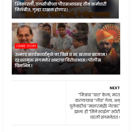
स्विकारली, एलसीबीच्या पीएसआयसह तीन कर्मचारी
निलंबीत, गुन्हा दाखल होणार.!
CRIME STORY
उन्माद कार्यकर्त्यांमुळे ना.विखे व आ. खताळ बदनाम.!
दहशतमुक्त संगमनेर शब्दाचा विरोधाभास.! पोलीस
चिनभिन.!
NEXT
"मित्राचा "घात" केला, मदत
करणाऱ्याचा "जीव" गेला, अन्
घुलेवाडीचा "मास्टरमाईंड जेरबंद"
झाला. ही "सिने स्टाईल" स्टोरी
घडली संगमनेरात.!