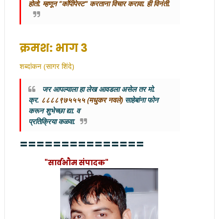
होतो. म्हणून "कॉपीपेस्ट" करताना विचार करावा. ही विनंती.
क्रमश: भाग 3
शब्दांकन (सागर शिंदे)
जर आपल्याला हा लेख आवडला असेल तर मो.
क्र.
८८८८९७५५५५ (मधुकर नवले)
साहेबांना फोन
करून
शुभेच्छा द्या. व
प्रतिक्रिया कळवा.
===============
"सार्वभाैम संपादक"