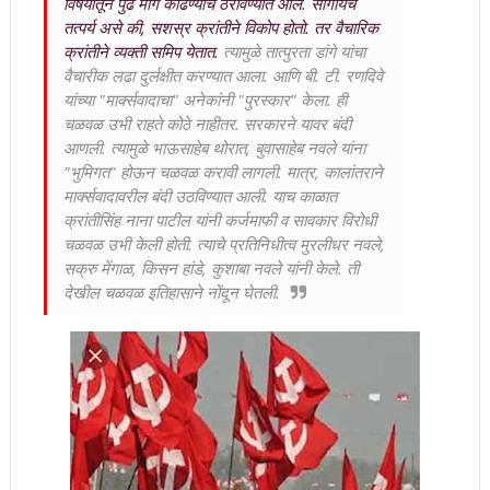
विषयातून पुढे मार्ग काढण्याचे ठरविण्यात आले. सांगायचे
तत्पर्य असे की, सशस्र क्रांतीने विकोप होतो. तर वैचारिक
क्रांतीने व्यक्ती समिप येतात.
त्यामुळे तात्पुरता डांगे यांचा
वैचारीक लढा दुर्लक्षीत करण्यात आला. आणि बी. टी. रणदिवे
यांच्या "मार्क्सवादाचा" अनेकांनी "पुरस्कार" केला. ही
चळवळ उभी राहते कोठे नाहीतर. सरकारने यावर बंदी
आणली. त्यामुळे भाऊसाहेब थोरात, बुवासाहेब नवले यांना
"भुमिगत" होऊन चळवळ करावी लागली. मात्र, कालांतराने
मार्क्सवादावरील बंदी उठविण्यात आली. याच काळात
क्रांतीसिंह नाना पाटील यांनी कर्जमाफी व सावकार विरोधी
चळवळ उभी केली होती. त्याचे प्रतिनिधीत्व मुरलीधर नवले,
सक्रु मेंगाळ, किसन हांडे, कुशाबा नवले यांनी केले. ती
देखील चळवळ इतिहासाने नोंदून घेतली.