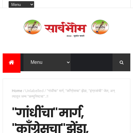
Home
/
Unlabelled
/
"गांधींचा" मार्ग, "काँग्रेसचा" झेंडा, "इंग्रजांची" जेल, अन्
त्यातून जन्म "कम्युनिष्टचा"..!!
"गांधींचा" मार्ग,
"काँग्रेसचा" झेंडा,