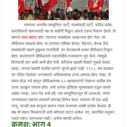
त्यानंतर भारतीय कम्युनिष्ट पार्टी, मार्क्सवादी पार्टी, फॉर्वड ब्लॅक,
क्रांतीकारी सामजवादी पक्ष या सर्वांनी मिळून आपले एकच निशान ठेवले. तो
म्हणजे
लाल बावटा
होय. त्यानंतर मार्क्सवाद आक्रमक होत गेला. तर
सीपीआय मवाळच होता. या दरम्यान पश्चिम बंगाल, त्रिपरा, केरळ येथे
मार्क्सवादी पक्षाने हुकूमत गाजविली. तर केरळमध्ये फक्त सीपीआय टिकून
होता. कालांतराने सीपीआयने तडजोडीचे राजकारण सुर केले. त्यामुळे
विरोधाची धार कमी-कमी होत गेली. काँग्रेस पक्षाशी मिळते जुळते घेतले.
मात्र, जनता पक्षाशी कधीच लागते-जुगते झाले नाही. १९५८ च्या काळात
तर पंडित नेहरुंवर जनसंघाने अविश्वासाचा ठराव आणला होता. तेव्हा, तो
संमत होऊ नये म्हणून सीपीआयच्या ६२ खासदारांनी नेहरुंना पाठींबा देत
ठराव उधळून लावला होता. असे अनेक इतिहास भुतकाळात दडून बसले
आहेत. मात्र, आज दैव असे की, ज्या कम्युनिष्टातून मी उभारलो, ज्याने
जनसंघाला तळत्या तलवारी सारखा विरोध केला. त्यातला मी एक आहे.
परंतु, सगळी तत्व बाजुला सारुन त्याच भाजपात आम्ही प्रवेश केलाय. ही
बाब मी सहज स्विकारली असे कोणाला वाटत असेल. तर, कदाचित मधुकर
नवले त्यांना उमगलाच नाही..! असेच म्हणावे लागेल.
क्रमश: भाग ४