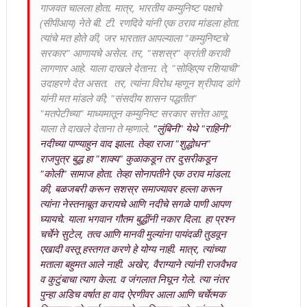
गाजवत चालला होता. मात्र, भारतीय कम्युनिष्ट पक्षाचे
(सीपीआय) नेते बी. टी. रणदिवे यांनी एक ठराव मांडला होता.
त्यांचे मत होते की, जर भारतात आपल्याला "कम्युनिष्टचे
सरकार" आणायचे असेल. तर, "सशस्र" क्रांती करावी
लागणार आहे. याला दाखले देताना. ते, "सोव्हिएय रशियाची"
उदाहरणे देत असत. तर, त्यांना विरोध म्हणून श्रीपाद डांगे
यांनी मत मांडले की; "संसदीय शासन पद्धतीत"
"मतपेटीच्या" माध्यमातून कम्युनिष्ट सरकार सत्तेत आणू.
याला ते दाखले देताना ते म्हणाले.
"लुंबिनी" येथे "राहिनी"
नदीच्या पाण्याहुन वाद झाला. तेव्हा राजा "शुद्धोधन"
राजपुत्र बुद्ध हा "शाक्य" कुळाकडून तर दुसरीकडून
"कोली" सामाज होता. तेव्हा सोनापतीने एक ठराव मांडला.
की, बळजबरी करून सशस्र समाज्यावर हल्ला करून
त्यांना नेस्तनाबूत करायचे आणि नदीचे सगळे पाणी आपण
घ्यायचे. याला भगवान गौतम बुद्धींनी नकार दिला. हा प्रश्न
चर्चेने सुटेल, तत्व आणि मानवी मुल्यांना पायंदळी तुडवून
एखादी वस्तू हस्तगत करणे हे योग्य नाही. मात्र, त्यांच्या
मताला बहुमत आले नाही. अखेर, वैराग्याने त्यांनी राजवैभव
व कुटुंबाचा त्याग केला. व जंगलात निघून गेले. त्या नंतर
पुन्हा अडिच वर्षात हा वाद ऐरणीवर आला आणि चर्चेत्मक