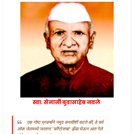
स्वा. सेनानी बुवासाहेब नवले
एक गोष्ट प्रकर्षाने नमुद करावीशी वाटते की, हे सर्व
लोक जेलमध्ये जाताना "काँग्रेसचा" झेंडा घेऊन आत गेले