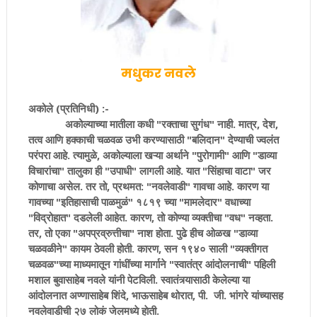
मधुकर नवले
अकोले (प्रतिनिधी) :-
अकोल्याच्या मातीला कधी "रक्ताचा सुगंध" नाही. मात्र, देश,
तत्व आणि हक्काची चळवळ उभी करण्यासाठी "बलिदान" देण्याची ज्वलंत
परंपरा आहे. त्यामुळे, अकोल्याला खऱ्या अर्थाने "पुरोगामी" आणि "डाव्या
विचारांचा" तालुका ही "उपाधी" लागली आहे. यात "सिंहाचा वाटा" जर
कोणाचा असेल. तर तो, प्रथमत: "नवलेवाडी" गावचा आहे. कारण या
गावच्या "इतिहासाची पाळमुळं" १८१९ च्या "मामलेदार" वधाच्या
"विद्रोहात" दडलेली आहेत. कारण, तो कोण्या व्यक्तीचा "वध" नव्हता.
तर, तो एका "अपप्रव्रुत्तीचा" नाश होता. पुढे हीच ओळख "डाव्या
चळवळीने" कायम ठेवली होती. कारण, सन १९४० साली "व्यक्तीगत
चळवळ"च्या माध्यमातून गांधींच्या मार्गाने "स्वातंत्र आंदोलनाची" पहिली
मशाल बुवासाहेब नवले यांनी पेटविली. स्वातंत्र्यासाठी केलेल्या या
आंदोलनात अण्णासाहेब शिंदे, भाऊसाहेब थोरात, पी. जी. भांगरे यांच्यासह
नवलेवाडीची २७ लोकं जेलमध्ये हाेती.