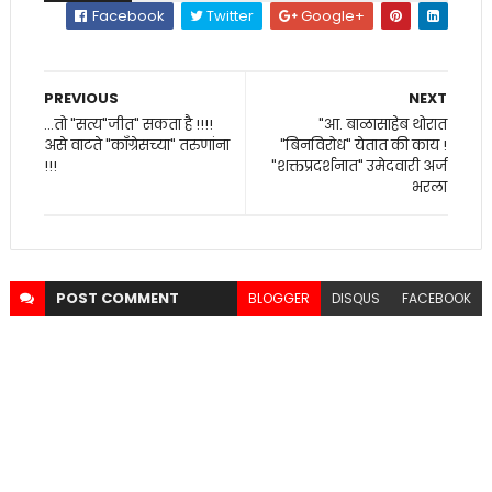
Facebook
Twitter
Google+
PREVIOUS
NEXT
...तो "सत्य"जीत" सकता है !!!!
"आ. बाळासाहेब थोरात
असे वाटते "काँग्रेसच्या" तरुणांना
"बिनविरोध" येतात की काय !
!!!
"शक्तप्रदर्शनात" उमेदवारी अर्ज
भरला
POST
COMMENT
BLOGGER
DISQUS
FACEBOOK