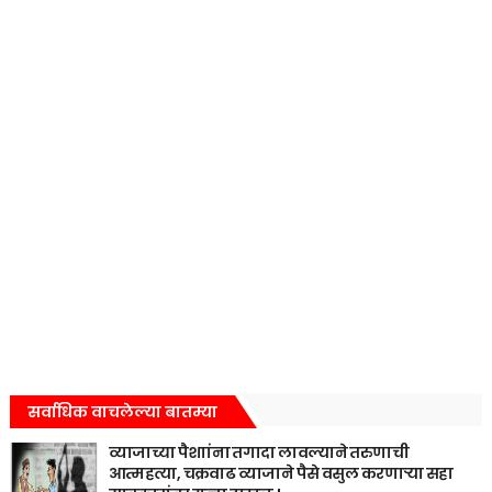
सर्वाधिक वाचलेल्या बातम्या
व्याजाच्या पैशाांना तगादा लावल्याने तरुणाची
आत्महत्या, चक्रवाढ व्याजाने पैसे वसुल करणाऱ्या सहा