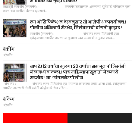
सावकारांवर गुन्हा दाखल.!
सह्याद्री सार्वभौम (संगमनेर) :- संगमनेर शहरालगत असणाऱ्या घुलेवाडी परिसरात एका
व्यक्तीच्या पत्नीला कॅन्सर झाल्याने...
त्या ओसिफिकेशन टेस्टनुसार तो आरोपी अल्पवयीनच.!
पोलीस अधिकारी सैरभैर, निलंबनाची टांगती कुऱ्हाड.!
सार्वभौम (संगमनेर) :- संगमनेर शहर पोलिसांनी एका
दरोड्याच्या तयारीत असणाऱ्या गुन्ह्यात एका अल्पवयीन मुलास ताब्य...
ब्रेकींग
ब्रेकींग
बाप रे.! 12 वर्षाचा मुलगा 20 वर्षाचा समजून पोलिसांनी
जेलमध्ये टाकला.! पाच महिन्यांपासून तो जेलमध्ये
सडतोय.! वा.! संगमनेर पोलीस...
संगमनेर :- संगमनेर शहर पोलिसांचा एक भयानक कारणामा समोर आला आहे. दरोड्याच्या
तयारीत असणारी टोळी त्यांनी कोल्हेवाडी रोड परिस...
ब्रेकिंग
ब्रेकींग