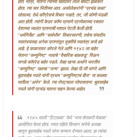
होते. मात्र, येताना त्यांच्या खांद्यावर लाल बावटा झळकत
होता. त्या चार भिंतीच्या आत. अकोलेकरांनी "प्रचंड कळा"
सोसल्या. तेथे काँग्रेसचे विचार नव्हते. तर, जी कोणी मंडळी
आत होती. त्यांनी केडर काॅम्प प्रमाणे प्रत्येकाच्या रक्तात
देशाच्या ज्वलंत प्रश्नाची मशाल पेटती केली होती.
"धर्मनिर्पेक्ष" आणि "सार्वभौम" विचारसारणी, तसेच संसदीय
स्वातंत्र्यासह अनेक प्रश्नांतून मुक्तीचे स्वातंत्र कसे हवे
आहे. हे काळजावर कोरले गेले आणि १९४२ ला बाहेर
येताना "कम्युनिष्ट" नावाचे "वैचारिक बाळकडू" पिऊन
सगळे काॅम्रेड बाहेर पडले. तेव्हा खऱ्या अर्थाने भारतीय
"कम्युनिष्ट" पक्षाचा "जन्म" झाला. तेव्हा पी.जी भांगरे आणि
बुवासाहेब नवले यांनी प्रथम "कम्युनिष्टाचं बीज" या काळ्या
मातीला "अर्पन" केले. त्या रोपट्याला जोपासताना बुवासाहेब
नवले यांनी प्रचंड यातना सहन केल्या आहेत.
१९४५ साली "टिटावळा" येथे "भव्य शेतकरी मेळावा"
आयोजित केला होता. त्यात पहिले किसान सभेेचे अध्यक्ष
म्हणून बुवासाहेब नवले यांना सन्मान देण्यात आला. हा त्यांचा