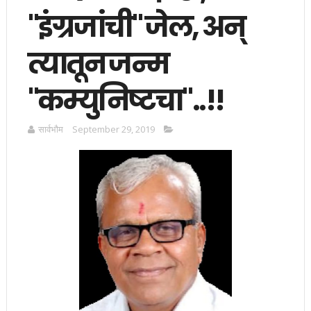
"इंग्रजांची" जेल, अन्
त्यातून जन्म
"कम्युनिष्टचा"..!!
सार्वभाैम
September 29, 2019