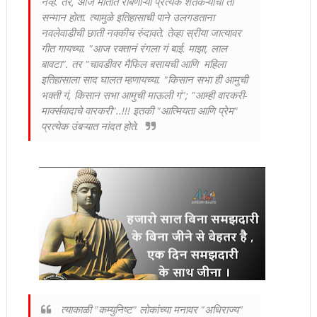
नव्हे. तर, आज मातीत राबणाऱ्या प्रत्येक शेतकऱ्यांचा तो
सन्मान होता. त्यामुळे इतिहासाची पाने उलगडताना
नवलेवाडीची छाती नक्कीच रुंदावते. तेव्हा स्रीया जात्यावर
गीत गायच्या. "आज रक्तानं रंगला गं बाई. माझा, लाल
बावटा". तर "चावडीवर मैफिल बसायची आणि महिला
इतिहासाला साद घालत म्हणायच्या. "किसान सभा ही आमुची
भक्ती गं, किसान सभा आमुची माऊली गं"; "आम्ही वारकरी-
मार्क्सवादाचे वारकरी"..!!! इतकी "आत्मियता आणि प्रेम"
प्रत्येक उंबऱ्यात नांदत होते.
त्याकाळी "कम्युनिष्ट" लोकांच्या मनावर "अधिराज्य"