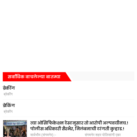
सर्वाधिक वाचलेल्या बातम्या
ब्रेकींग
ब्रेकींग
ब्रेकिंग
ब्रेकींग
त्या ओसिफिकेशन टेस्टनुसार तो आरोपी अल्पवयीनच.!
पोलीस अधिकारी सैरभैर, निलंबनाची टांगती कुऱ्हाड.!
सार्वभौम (संगमनेर) :- संगमनेर शहर पोलिसांनी एका