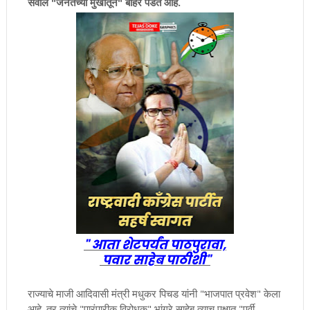
सवाल "जनतेच्या मुखातून" बाहेर पडत आहे.
" आता शेटपर्यंत पाठपुरावा,
पवार साहेब पाठीशी"
राज्याचे माजी आदिवासी मंत्री मधुकर पिचड यांनी "भाजपात प्रवेश" केला
आहे. तर त्यांचे "पारंपारीक विरोधक" भांगरे साहेब त्याच पक्षात "पुर्वी