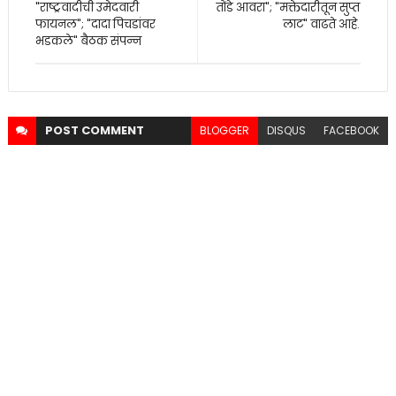
"राष्ट्रवादीची उमेदवारी
तोंडे आवरा"; "मक्तेदारीतून सुप्त
फायनल"; "दादा पिचडांवर
लाट" वाढते आहे.
भडकले" बैठक संपन्न
POST
COMMENT
BLOGGER
DISQUS
FACEBOOK