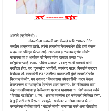
"ताई ------- साहेब"
अकोले (प्रतिनिधी) :-
लोकसभेला अवाजवी यश मिळाले आणि "भाजप नेते"
भलतेच आक्रमक झाले. त्यांनी लागलीच विधानसभेचे झेंडे हाती घेऊन
आक्रमक पवित्रा घेतला आहे. त्यातलाच हा "जनअक्रोश मोर्चा"
म्हणायचा का ? अर्थातच साै पिचड यांचा दाखला तब्बल "१५
वर्षापुर्वीचा"आहे. त्यावर 'पहिला आवाज' २००९ साली तळपाडे यांनी
उठविला होता. तर 'दुसऱ्यांदा' भांगरेंनी. त्यानंतर मात्र, पिचडांचे कट्टर
विरोधक डॉ. लहामटेंनी त्या "जातीच्या दाखल्याची मुंबई हायकोर्टापर्यंत
चिरफाड केली". मग उद्यावर "विधानसभा उमेदवारीची" वाटप येऊन
ठेपल्यानंतर हा "आक्रोश ऐरणीवर आला कसा"?. कि "पिचडांचा खरा
चेहरा दाखविण्याचा हा केविलवाणा प्रयत्न म्हणायचा"?! जेणे करून त्यांचे
"तिकीट रद्द होईल" !, पण, "अशाच व्यक्तींना इथे उमेदवारी निश्चित होते".
हे तुम्ही तरी कसे विसरता. त्यामुळे, खरोखर जनतेचा आवाज घेऊन
उतरलेल्या मोर्चाला कोणी "नाैटंकी मोर्चा" म्हणायला नको असा रोखठोक