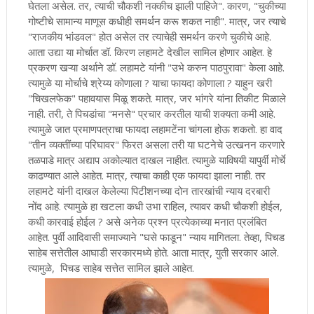
घेतला असेल. तर, त्याची चौकशी नक्कीच झाली पाहिजे". कारण, "चुकीच्या
गोष्टीचे सामान्य माणूस कधीही समर्थन करू शकत नाही". मात्र, जर त्याचे
"राजकीय भांडवल" होत असेल तर त्याचेही समर्थन करणे चुकीचे आहे.
आता उद्या या मोर्चात डॉ. किरण लहामटे देखील सामिल होणार आहेत. हे
प्रकरण खऱ्या अर्थाने डॉ. लहामटे यांनी "उभे करुन पाठपुरावा" केला आहे.
त्यामुळे या मोर्चाचे श्रेय्य कोणाला ? याचा फायदा कोणाला ? याहुन खरी
"चिखलफेक" पहावयास मिळू शकते. मात्र, जर भांगरे यांना तिकीट मिळाले
नाही. तरी, ते पिचडांचा "मनसे" प्रचार करतील याची शक्यता कमी आहे.
त्यामुळे जात प्रमाणपत्राचा फायदा लहामटेंना चांगला होऊ शकतो. हा वाद
"तीन व्यक्तींच्या परिघावर" फिरत असला तरी या घटनेचे उत्खनन करणारे
तळपाडे मात्र अद्याप अकोल्यात दाखल नाहीत. त्यामुळे याविषयी यापुर्वी मोर्चे
काढण्यात आले आहेत. मात्र, त्याचा काही एक फायदा झाला नाही. तर
लहामटे यांनी दाखल केलेल्या पिटीशनच्या दोन तारखांची न्याय दरबारी
नोंद आहे. त्यामुळे हा खटला कधी उभा राहिल, त्यावर कधी चौकशी होईल,
कधी कारवाई होईल ? असे अनेक प्रश्न प्रत्येकाच्या मनात प्रलंबित
आहेत. पुर्वी आदिवासी समाज्याने "घसे फाडून" न्याय मागितला. तेव्हा, पिचड
साहेब सत्तेतील आघाडी सरकारमध्ये होते. आता मात्र, युती सरकार आले.
त्यामुळे, पिचड साहेब सत्तेत सामिल झाले आहेत.