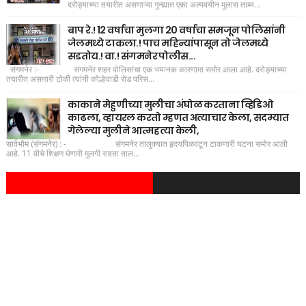
दरोड्याच्या तयारीत असणाऱ्या गुन्ह्यात एका अल्पवयीन मुलास ताब्य...
बाप रे.! 12 वर्षाचा मुलगा 20 वर्षाचा समजून पोलिसांनी
जेलमध्ये टाकला.! पाच महिन्यांपासून तो जेलमध्ये
सडतोय.! वा.! संगमनेर पोलीस...
संगमनेर :- संगमनेर शहर पोलिसांचा एक भयानक कारणामा समोर आला आहे. दरोड्याच्या
तयारीत असणारी टोळी त्यांनी कोल्हेवाडी रोड परिस...
काकाने मेहुणीच्या मुलीचा अंघोळ करताना व्हिडिओ
काढला, व्हायरल करतो म्हणत अत्याचार केला, सदम्यात
गेलेल्या मुलीने आत्महत्या केली,
सार्वभौम (संगमनेर) : - संगमनेर तालुक्यात हृदयपिळवटून टाकणारी घटना समोर आली
आहे. 11 वीचे शिक्षण घेणारी मुलगी राहता ताल...