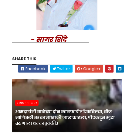
- सागर शिंदे
SHARE THIS
Facebook
Twitter
Google+
CRIME STORY
आमदारांनी वाळेच्या दोन कानफाडीत टेकविल्या, वीज
मागितली तर कानाखाली जाळ काढला, पीएकडून सुद्धा
तरुणाला धक्काबुक्की.!