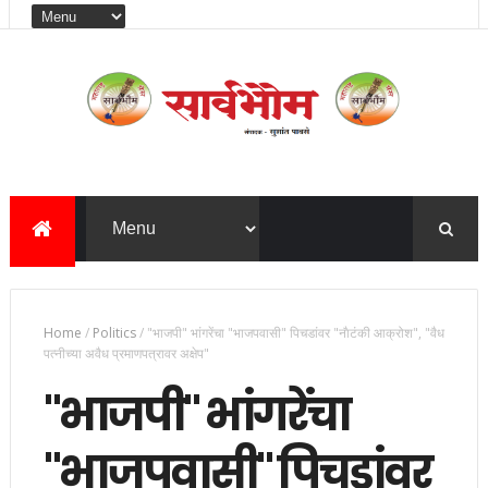
Home
/
Politics
/
"भाजपी" भांगरेंचा "भाजपवासी" पिचडांवर "नाैटंकी आक्रोश", "वैध
पत्नीच्या अवैध प्रमाणपत्रावर अक्षेप"
"भाजपी" भांगरेंचा
"भाजपवासी" पिचडांवर