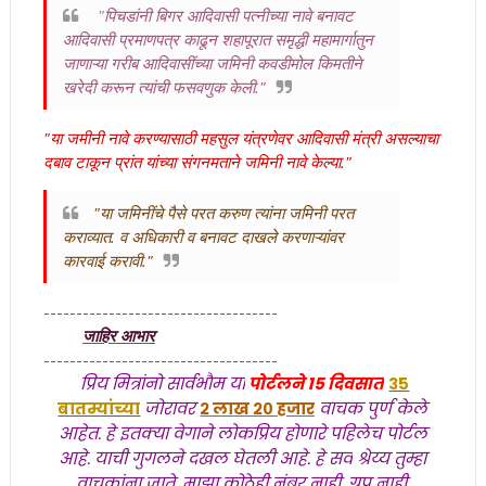
"
पिचडांनी बिगर आदिवासी पत्नीच्या नावे बनावट
आदिवासी प्रमाणपत्र काढून शहापूरात समृद्धी महामार्गातुन
जाणाऱ्या गरीब आदिवासींच्या जमिनी कवडीमोल किमतीने
खरेदी करून त्यांची फसवणुक केली."
"या जमीनी नावे करण्यासाठी महसुल यंत्रणेवर आदिवासी मंत्री असल्याचा
दबाव टाकून प्रांत यांच्या संगनमताने जमिनी नावे केल्या."
"या जमिनींचे पैसे परत करुण त्यांना जमिनी परत
कराव्यात. व अधिकारी व बनावट दाखले करणाऱ्यांवर
कारवाई करावी."
------------------------------------
जाहिर आभार
------------------------------------
प्रिय मित्रांनो सार्वभाैम या
पोर्टलने १५ दिवसात
३५
बातम्यांच्या
जोरावर
२ लाख २० हजार
वाचक पुर्ण केले
आहेत. हे इतक्या वेगाने लोकप्रिय होणारे पहिलेच पोर्टल
आहे. याची गुगलने दखल घेतली आहे. हे सर्व
श्रेय्य तुम्हा
वाचकांना जाते. माझा कोठेही नंबर नाही, ग्रुप नाही.