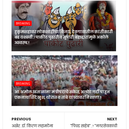
BREAKING
हुकुमशहावर लोकशाहीचा विजय, देवगावातील क्रांतीकारी
बंड यशस्वी.! पाकीट पुढारी व सुपारी बहाद्दारांमुळे अकोले
अस्वस्थ.!
BREAKING
आ. अमोल खताळांना मंत्रीपदाचे संकेत, अलोट गर्दी पाहून
एकनाथ शिंदे खुश, थोरात व तांबे यांच्यावर निशाणा.!
PREVIOUS
NEXT
अखेर..डॉ. किरण लहामटेंना
"पिचड साहेब"..! "नगरसेवकांची