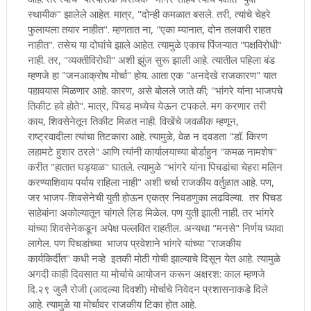
स्थायीक" झालेले आहेत. मात्र, "दोन्ही कमळात बसले. तरी, त्यांचे चेहरे
फुलायला तयार नाहीत". म्हणतात ना, "एका म्यानात, दोन तलवारी राहत
नाहीत". तसेच या दोघांचे झाले आहेत. त्यामुळे एकाच पिंजऱ्यात "पक्षविरोधी"
नाही. तर, "व्यक्तीविरोधी" अशी झुंज सुरू झाली आहे. त्यातील पहिला बंड
म्हणजे हा "जनआक्रोष मोर्चा" होय. आता एक "अनदेखे राजकारण" यात
पहावयास मिळणार आहे. कारण, असे बोलले जाते की; "भांगरे यांना भाजपचे
तिकीट हवे होते". मात्र, पिचड मध्येच येऊन टपकले. मग करणार तरी
काय, शिवसेनेतून तिकीट मिळत नाही. विखेंचे जवळीक म्हणून,
राष्ट्रवादीला त्यांचा तिटकारा आहे. त्यामुळे, वेळ न दवडता "डॉ. किरण
लहामटे हुशार ठरले" आणि त्यांनी कार्यालयाच्या बोर्डाहुन "कमळ नामशेष"
करीत "हातात घड्याळ" घातले. त्यामुळे "भांगरे यांना पिचडांचा चेहरा मलिन
करण्याशिवाय पर्याय राहिला नाही" अशी चर्चा राजकीय वर्तुळात आहे. पण,
जर भाजप-शिवसेनेची युती होऊन एकत्र निवडणुका लढविल्या. तर पिचड
साहेबांना अकोल्यातून चांगले लिड मिळेल. पण युती झाली नाही. तर भांगरे
यांच्या शिवसेनेकडून अपेक्ष पल्लवित राहतील. अन्यथा "मनसे" निर्णय घ्यावा
लागेल. पण पिचडांच्या भाजप प्रवेशाने भांगरे यांच्या "राजकीय
कार्यकिर्दीत" कधी नव्हे इतकी मोठी गोची झाल्याचे दिसून येत आहे. त्यामुळे
अगदी काही दिवसात या मोर्चाचे आयोजन करून अक्षरश: काल म्हणजे
दि.२९ जुलै रोजी (आदल्या दिवशी) मोर्चाचे निवेदन प्रशासनाकडे दिले
आहे. त्यामुळे या मोर्चावर राजकीय टिका होत आहे.