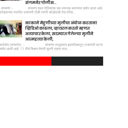
संगमनेर पोलीस...
संगमनेर :- संगमनेर शहर पोलिसांचा एक भयानक कारणामा समोर आला आहे.
दरोड्याच्या तयारीत असणारी टोळी त्यांनी कोल्हेवाडी रोड परिस...
काकाने मेहुणीच्या मुलीचा अंघोळ करताना
व्हिडिओ काढला, व्हायरल करतो म्हणत
अत्याचार केला, सदम्यात गेलेल्या मुलीने
आत्महत्या केली,
सार्वभौम (संगमनेर) : - संगमनेर तालुक्यात हृदयपिळवटून टाकणारी घटना
समोर आली आहे. 11 वीचे शिक्षण घेणारी मुलगी राहता ताल...