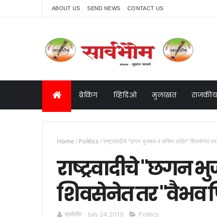
ABOUT US
SEND NEWS
CONTACT US
ब्रेकिंग
व्हिडिओ
मुलाखत
राजकीय
Home
/
Politics
/
राष्ट्रवादीचे "छगन भुजबळ व सचिन अहिर" शिवसेनेत तर
राष्ट्रवादीचे "छगन
शिवसेनेत तर "वैभव 
सार्वभाैम
July 24, 2019
Politics