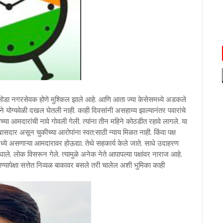
ा नगरसेवक होणे मुश्किल झाले आहे. आणि आता ज्या केसेसमध्ये अडकले
दीने योग्यवेळी दखल घेतली नाही. काही दिवसांनी असहाय्य झाल्यानंतर पवारांचे
च्या आमदारांची नावे गोवली गेली. त्यांना तीन महिने कोठडीत रहावे लागले. या
ासदार असून चुकीच्या आरोपांना स्वत:साठी न्याय मिळत नाही. किंवा पक्ष
्ये असणाऱ्या आमदारावर होऊद्या. तेथे सहकार्य केले जाते. साधे उदाहरण
े. लोक विसरून गेले. त्यामुळे अनेक नेते आपापल्या पक्षांवर नाराज आहे.
ण्यापेक्षा सत्तेत निव्वळ बाकावर बसले तरी चालेल अशी भुमिका काही