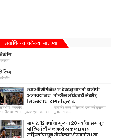
सर्वाधिक वाचलेल्या बातम्या
ब्रेकींग
ब्रेकींग
ब्रेकिंग
ब्रेकींग
त्या ओसिफिकेशन टेस्टनुसार तो आरोपी
अल्पवयीनच.! पोलीस अधिकारी सैरभैर,
निलंबनाची टांगती कुऱ्हाड.!
सार्वभौम (संगमनेर) :- संगमनेर शहर पोलिसांनी एका दरोड्याच्या
तयारीत असणाऱ्या गुन्ह्यात एका अल्पवयीन मुलास ताब्य...
बाप रे.! 12 वर्षाचा मुलगा 20 वर्षाचा समजून
पोलिसांनी जेलमध्ये टाकला.! पाच
महिन्यांपासून तो जेलमध्ये सडतोय.! वा.!