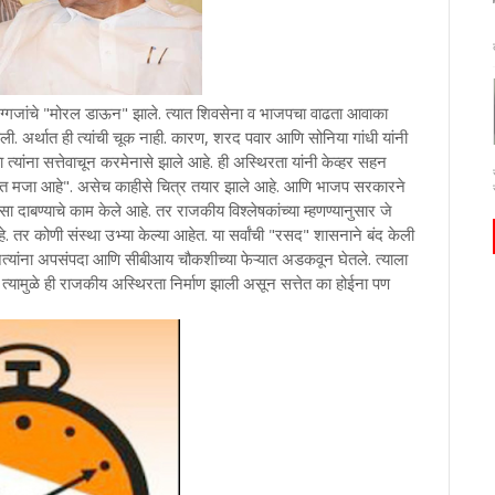
दिग्गजांचे "मोरल डाऊन" झाले. त्यात शिवसेना व भाजपचा वाढता आवाका
ू केली. अर्थात ही त्यांची चूक नाही. कारण, शरद पवार आणि सोनिया गांधी यांनी
ा त्यांना सत्तेवाचून करमेनासे झाले आहे. ही अस्थिरता यांनी केव्हर सहन
यात मजा आहे". असेच काहीसे चित्र तयार झाले आहे. आणि भाजप सरकारने
सा दाबण्याचे काम केले आहे. तर राजकीय विश्लेषकांच्या म्हणण्यानुसार जे
आहे. तर कोणी संस्था उभ्या केल्या आहेत. या सर्वांची "रसद" शासनाने बंद केली
 नेत्यांना अपसंपदा आणि सीबीआय चौकशीच्या फेऱ्यात अडकवून घेतले. त्याला
ले. त्यामुळे ही राजकीय अस्थिरता निर्माण झाली असून सत्तेत का होईना पण