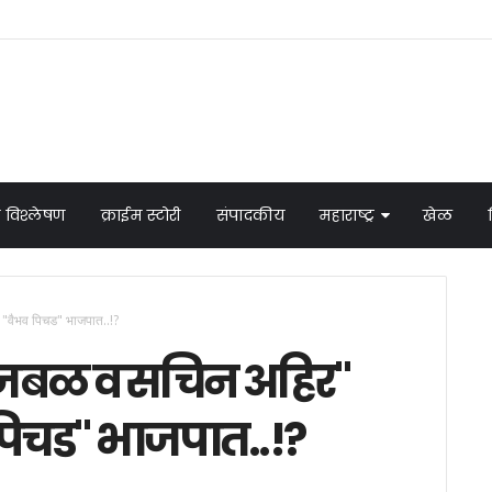
 विश्लेषण
क्राईम स्टोरी
संपादकीय
महाराष्ट्र
खेळ
 "वैभव पिचड" भाजपात..!?
 भुजबळ व सचिन अहिर"
पिचड" भाजपात..!?