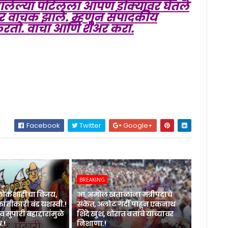
 झालेल्या पोर्टलला आपण डोक्यावर घेतले
ार वाचक झाले. म्हणून संपादकीय
करतो. वाचा आणि शेअर करा.
Facebook
Twitter
Google+
BREAKING
लोकशाहीचा विजय,
आ. अमोल खताळांना मंत्रीपदाचे
रांतीकारी बंड यशस्वी.!
संकेत, अलोट गर्दी पाहून एकनाथ
 सुपारी बहाद्दारांमुळे
शिंदे खुश, थोरात व तांबे यांच्यावर
.!
निशाणा.!