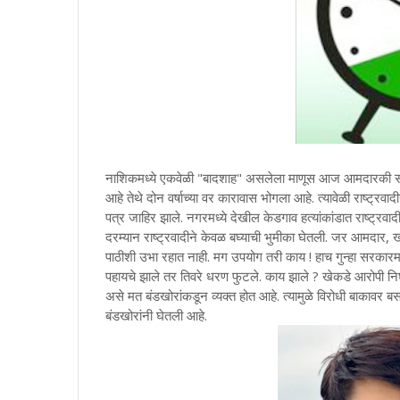
नाशिकमध्ये एकवेळी "बादशाह" असलेला माणूस आज आमदारकी सोड
आहे तेथे दोन वर्षाच्या वर कारावास भोगला आहे. त्यावेळी राष्ट्रवा
पत्र जाहिर झाले. नगरमध्ये देखील केडगाव हत्यांकांडात राष्ट्रवादी
दरम्यान राष्ट्रवादीने केवळ बघ्याची भुमीका घेतली. जर आमदार, ख
पाठीशी उभा रहात नाही. मग उपयोग तरी काय ! हाच गुन्हा सरकारमध
पहायचे झाले तर तिवरे धरण फुटले. काय झाले ? खेकडे आरोपी निघाल
असे मत बंडखोरांकडून व्यक्त होत आहे. त्यामुळे विरोधी बाकावर बस
बंडखोरांनी घेतली आहे.