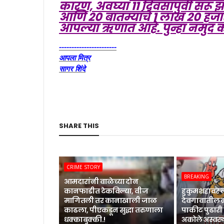
कारण, अवघ्या ११ दिवसापुर्वी सरू
आणि २० बातम्यांचे १ लाख २० हज
आपल्या ऋणात आहे. पुन्हा नमुद 
-----------------------
आपला मित्र
सागर शिंदे
SHARE THIS
CRIME STORY
BREAKING
आमदारांनी वाळेच्या दोन
कानफाडीत टेकविल्या, वीज
हुकुमशहावर 
मागितली तर कानाखाली जाळ
देवगावातील क्
काढला, पीएकडून सुद्धा तरुणाला
पाकीट पुढारी व
धक्काबुक्की.!
अकोले अस्वस्थ