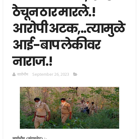
ठेचून ठार मारले.!
आरोपी अटक,..त्यामुळे
आई-बाप लेकीवर
नाराज.!
सार्वभाैम
September 26, 2023
सार्वभौम (संगमनेर) :-