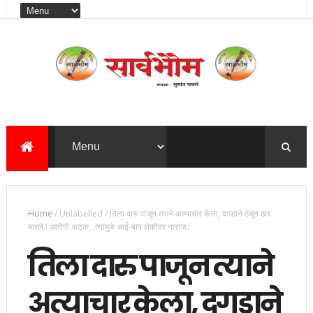
Home
/
Unlabelled
/
तिला दारु पाजून त्याने अत्याचार केला, दगडाने ठेचून ठार
मारले.! आरोपी अटक,..त्यामुळे आई-बाप लेकीवर नाराज.!
तिला दारु पाजून त्याने
अत्याचार केला, दगडाने