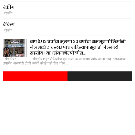
ब्रेकींग
ब्रेकींग
ब्रेकिंग
ब्रेकींग
बाप रे.! 12 वर्षाचा मुलगा 20 वर्षाचा समजून पोलिसांनी
जेलमध्ये टाकला.! पाच महिन्यांपासून तो जेलमध्ये
सडतोय.! वा.! संगमनेर पोलीस...
संगमनेर :- संगमनेर शहर पोलिसांचा एक भयानक कारणामा समोर आला आहे. दरोड्याच्या
तयारीत असणारी टोळी त्यांनी कोल्हेवाडी रोड परिस...