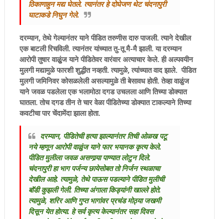
ठिकाणाहुन मद्य घेतले. त्यानंतर हे दोघेजण थेट चंदनापुरी
घाटाकडे निघुन गेले.
दरम्यान, तेथे गेल्यानंतर याने पीडित तरुणीस दारु पाजली. त्याने देखील
एक बाटली रिचविली. त्यानंतर यांच्यात तु-तू मै-मै झाली. या दरम्यान
आरोपी तुषार वाळुुंज याने पीडितेवर वारंवार अत्याचार केले. ही अल्पवयीन
मुलगी मद्यामुळे फारशी शुद्धीत नव्हती. त्यामुळे, त्यांच्यात वाद झाले. पीडित
मुलगी जमिनिवर कोसळलेली असल्यामुळे ती बेसावध होती. तेव्हा वाळुंज
याने जवळ पडलेला एक भलामोठा दगड उचलला आणि तिच्या डोक्यात
घातला. तोच दगड तीन ते चार वेळा पीडितेच्या डोक्यात टाकल्याने तिच्या
कवटीचा पार चेंदामेंदा झाला होता.
दरम्यान, पीडितेची हत्या झाल्यानंतर तिची ओळख पटू
नये म्हणून आरोपी वाळुंज याने फार भयानक कृत्य केले.
पीडित मुलीला जवळ असणार्‍या पाण्यात लोटुन दिले.
चंदनापुरी हा भाग पर्जन्य छायेसोबत तो निर्जन स्थळाचा
देखील आहे. त्यामुळे, तेथे पाऊस पडल्याने पीडित मुलीची
बॉडी कुझली गेली. तिच्या अंगाला किड्यांनी खाल्ले होते.
त्यामुळे, शरिर आणि गुप्त भागांवर प्रचंड मोठ्या जखमी
दिसून येत होत्या. हे सर्व कृत्य केल्यानंतर सहा दिवस