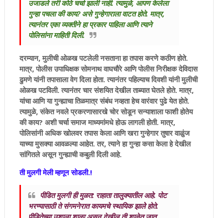
उजाडले तरी कोठे चर्चा झाली नाही. त्यामुळे, आपण केलेला
गुन्हा पचला की काय? असे गुन्हेगाराला वाटत होते. मात्र,
त्यानंतर एका व्यक्तीने हा प्रकार पाहिला आणि त्याने
पोलिसांना माहिती दिली.
दरम्यान, मुलीची ओळख पटलेली नसताना हा तपास करणे कठीण होते.
मात्र, पोलीस उपाधिक्षक सोमनाथ वाघचौरे आणि पोलीस निरीक्षक देविदास
ढुमणे यांनी तपासाला वेग दिला होता. त्यानंतर पहिल्याच दिवशी यांनी मुलीची
ओळख पटविली. त्यानंतर चार संशयित देखील ताब्यात घेतले होते. मात्र,
यांचा आणि या गुन्ह्याचा तिळमात्र संबंध नव्हता हेच वारंवार पुढे येत होते.
त्यामुळे, संकेत नवले प्रकरणासारखे चोर सोडून सन्याशाला फाशी होतेय
की काय? अशी चर्चा समाज माध्यमांमधे होऊ लागली होती. मात्र,
पोलिसांनी अधिक खोलवर तपास केला आणि खरा गुन्हेगार तुषार वाळुंज
याच्या मुसक्या आवळल्या आहेत. तर, त्याने हा गुन्हा कसा केला हे देखील
सांगितले असून गुन्ह्याची कबुली दिली आहे.
ती मुलगी मेली म्हणून सोडली.!
पीडित मुलगी ही मुळत: राहाता तालुक्यातील आहे. पोट
भरण्यासाठी ते संगमनेरात कायमचे स्थायिक झालेे होते.
पीडितेच्या उशाला शाळा असून देखील ती शाळेत जात