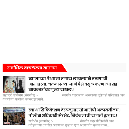
सर्वाधिक वाचलेल्या बातम्या
व्याजाच्या पैशाांना तगादा लावल्याने तरुणाची
आत्महत्या, चक्रवाढ व्याजाने पैसे वसुल करणाऱ्या सहा
सावकारांवर गुन्हा दाखल.!
सह्याद्री सार्वभौम (संगमनेर) :- संगमनेर शहरालगत असणाऱ्या घुलेवाडी परिसरात एका
व्यक्तीच्या पत्नीला कॅन्सर झाल्याने...
त्या ओसिफिकेशन टेस्टनुसार तो आरोपी अल्पवयीनच.!
पोलीस अधिकारी सैरभैर, निलंबनाची टांगती कुऱ्हाड.!
सार्वभौम (संगमनेर) :- संगमनेर शहर पोलिसांनी एका
दरोड्याच्या तयारीत असणाऱ्या गुन्ह्यात एका अल्पवयीन मुलास ताब्य...