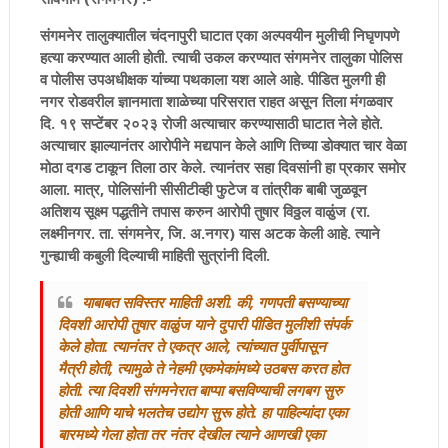
संगमनेर तालुक्यातील चंदनापुरी घाटात एका अल्पवयीन मुलीची निघृणपणे
हत्या करण्यात आली होती. त्याची उकल करण्यात संगमनेर तालुका पोलिस
व पोलीस उपअधीक्षक यांच्या पथकाला यश आले आहे. पीडित मुलगी ही
नगर रोडवरील ज्ञानमाता शाळेच्या परिसरात राहत असून तिला मंगळवार
दि. १९ सप्टेंबर २०२३ रोजी अत्याचार करण्यासाठी घाटात नेले होते.
अत्याचार झाल्यानंतर आरोपीने मद्यपान केले आणि तिच्या डोक्यात चार वेळा
मोठा दगड टाकून तिला ठार केले. त्यानंतर सहा दिवसांनी हा प्रकार समोर
आला. मात्र, पोलिसांनी सीसीटीव्ही फुटेज व तांत्रीक बाबी जुळवून
अतिशय सूक्ष्म पद्धतीने तपास करुन आरोपी तुषार विठ्ठल वाळुंज (रा.
लक्ष्मीनगर. ता. संगमनेर, जि. अ.नगर) यास अटक केली आहे. त्याने
गुन्ह्याची कबुली दिल्याची माहिती सुत्रांनी दिली.
याबाबत सविस्तर माहिती अशी. की, गणपती बसण्याच्या
दिवशी आरोपी तुषार वाळुंज याने दुपारी पीडित मुलीशी संपर्क
केले होता. त्यानंतर ते एकत्र आले, त्यांच्यात पुर्वीपासून
मैत्री होती, त्यामुळे ते नेहमी एकमेकांमध्ये उठबस करत होत
होती. त्या दिवशी संगमनेरात बाप्पा बसविण्याची लगबग सुरु
होती आणि याचे भलतेच उद्योग सुरू होते. हा पाहिल्यांदा एका
बारमध्ये गेला होता तर नंतर देखील त्याने आणखी एका