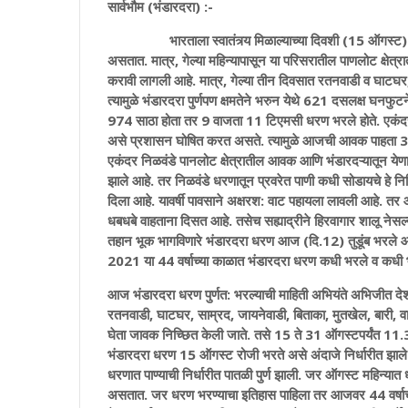
सार्वभौम (भंडारदरा) :-
भारताला स्वातंत्र्य मिळाल्याच्या दिवशी (15 ऑगस्ट) अकोले 
असतात. मात्र, गेल्या महिन्यापासून या परिसरातील पाणलोट क्षेत्र
करावी लागली आहे. मात्र, गेल्या तीन दिवसात रतनवाडी व घाटघर, 
त्यामुळे भंडारदरा पुर्णपण क्षमतेने भरुन येथे 621 दसलक्ष घ
974 साठा होता तर 9 वाजता 11 टिएमसी धरण भरले होते. एकंद
असे प्रशासन घोषित करत असते. त्यामुळे आजची आवक पाहता 3 ते 
एकंदर निळवंडे पानलोट क्षेत्रातील आवक आणि भंडारदऱ्यातून ये
झाले आहे. तर निळवंडे धरणातून प्रवरेत पाणी कधी सोडायचे हे नि
दिला आहे.
यावर्षी पावसाने अक्षरश: वाट पहायला लावली आहे. तर आ
धबधबे वाहताना दिसत आहे. तसेच सह्याद्रीने हिरवागार शालू नेस
तहान भूक भागविणारे भंडारदरा धरण आज (दि.12) तुडूंब भरले आहे. त
2021 या 44 वर्षाच्या काळात भंडारदरा धरण कधी भरले व कधी भरले
आज भंडारदरा धरण पुर्णत: भरल्याची माहिती अभियंते अभिजीत देशम
रतनवाडी, घाटघर, साम्रद, जायनेवाडी, बिताका, मुतखेल, बारी, वाकी
घेता जावक निच्छित केली जाते. तसे 15 ते 31 ऑगस्टपर्यंत 11
भंडारदरा धरण 15 ऑगस्ट रोजी भरते असे अंदाजे निर्धारीत झाले 
धरणात पाण्याची निर्धारीत पातळी पुर्ण झाली. जर ऑगस्ट महिन्यात धरण
असतात. जर धरण भरण्याचा इतिहास पाहिला तर आजवर 44 वर्षाच