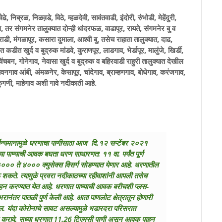
, निब्रळ, निळव़डे, विठे, म्हळदेवी, सावंतवाडी, इंदोरी, रुंभोडी, मेहेंदुरी,
 तर संगमनेर तालुक्यात दोन्ही धांदरफळ, वाडापूर, रायते, संगमनेर बु व
राडी, मंगळापूूर, कसारा दुमाला, आश्वी बु, तसेच राहाता तालुक्यात, दाढ,
त कडीत खुर्द व बुद्रुक मांडवे, कुराणपूर, लाडगाव, भेर्डापूर, मालुंजे, खिर्डी,
ंचबन, गोनेगाव, नेवासा खुर्द व बुद्रुक व बहिरवाडी राहुरी तालुक्यात देखील
दावनगाव आंबी, अंमळनेर, केसापूर, चांदेगाव, ब्राम्हणगाव, बोधेगाव, करंजगाव,
फुगणी, माहेगाव अशी गावे नदीकाठी आहे.
र्चन्यमानामुळे धरणाचा पाणीसाठा आज दि.१२ सप्टेंबर २०२१
पाण्याची आवक बघता धरण साधारणत: ११ वा. पर्यंत पूर्ण
३००० ते ४००० क्युसेक्स विसर्ग सोडण्यात येणार आहे. धरणातील
 शकते. त्यामुळे प्रवरा नदीकाठच्या रहीवाशांनी आपली तसेच
हन करण्यात येत आहे.
धरणात पाण्याची आवक बरीचशी प्लस-
ाभरानंतर पातळी पुर्ण केली आहे. आता पाणलोट क्षेत्रातून होणारी
 यंदा कोरोनाचे सावट असल्यामुळे भडारदरा परिसरात
 पालन करावे. सध्या धरणात 11.26 टिएमसी पाणी असून आवक पाहून