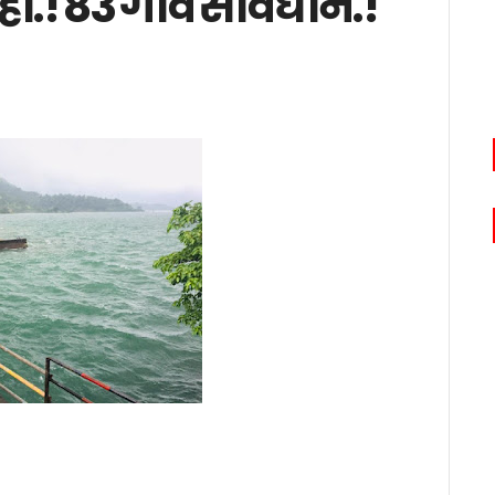
ही.! 83 गावे सावधान.!