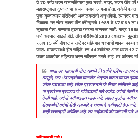
ते 70 पर्यंत धरण याच महिन्यात फुल भरले. मात्र, सलग तीन वर्षे म
महाराष्ट्राला दुष्काळाचा सामना करावा लागला होता. यावेळी फ
पुन्हा दुष्काळमय परिस्थिती अकोलेकरांनी अनुभविली. त्यानंतर मा
मिळाला. तर नंतर सलग तीन वर्षे म्हणजे 1985 ते 87 व 89 ला धरण प
सुखाचा गेला. पाण्याचा तुटवडा फारसा जाणवला नाही. मात्र 19
पाणी धरणात साठले होते. तीच परिस्थिती 2000 दशकाच्या मुहूर्ता
सलग 15 वर्षे ऑगस्ट व सप्टेंबर महिन्यात धरणाची आवक कायम राहि
प्लस- मायनसमध्ये होत राहिले. तर 44 वर्षानंतर आज धरण 12 सप्
फक्त आक्टोबर महिन्यात धरण उशिराने भरले आहे. तर ऑगस्
आता एक महत्वाची गोष्ट म्हणजे निसर्गाचे भविष्य आजवर 
त्यामुळे, जर भंडारदर्याच्या पानलोट क्षेत्रात जास्त पाऊस झाला
जोवर पावसाळा आहे. तोवर प्रशासनाने जे नियम सांगितले आहे, ज
या प्रवरेच्या प्रवाहात जे नदिकाठची गावे आहेत. त्यांनी नेहमी 
केली आहे. त्यांनी नदीपात्रात जाऊ नये, लहान मुलांना नदीवर पा
शेतकर्यांनी त्यांची शेती अवजारे व संसाधने नदीकाठी ठेऊ नय
काही खबरदारी अपेक्षित आहे. तर नदीकाठी कोणकोणती गावे आ
नदिकाठची गावे.!