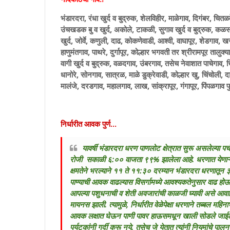
भंडारदरा, रंधा खुर्द व बुद्रुक, शेलविहीर, माळेगाव, दिगंबर, चितळवेढे
उंचखडक बु व खुर्द, अकोले, टाकळी, सुगाव खुर्द व बुद्रुक, कळस,
खुर्द, जोर्वे, कणुली, दाढ, कोकणेवाडी, आश्वी, वाघापूर, शेडगाव, ख
हाणुमंतगाव, पाथरे, दुर्गापूर, कोल्हार भगवती तर श्रीरामपूर तालुक्या
वागी खुर्द व बुद्रुक, वळदगाव, उंबरगाव, तसेच नेवाशात पाचेगाव, चि
धानोरे, सोनगाव, सात्रळ, माळे डुक्रेवाडी, कोल्हार खु, चिंचोली, 
मालंजे, दरडगाव, महालगाव, लाख, सांक्रापूर, गंगापूर, पिंपळगाव 
निर्धारीत आवक पुर्ण...
यावर्षी
भंडारदरा धरण पाणलोट क्षेत्रात सुरू असलेल्या प
रोजी सकाळी ६:०० वाजता ९९% झालेला आहे. धरणात येणाऱ्या 
क्षमतेने भरल्याने ११ ते ११:३० दरम्यान भंडारदरा धरणातून 
पाण्याची आवक वाढल्यास विसर्गामध्ये आवश्यकतेनुसार वाढ होऊ
आपल्या पशुधनाची व शेती अवजारांची काळजी घ्यावी असे आवा
मायनस झाली. त्यामुळे, निर्धारीत वेळेपेक्षा धरणाने तब्बल महिन
आवक लक्षात घेऊन पाणी पावर हाऊसमधून खाली सोडले जाईल.
पर्यटकांनी गर्दी करू नये. तसेच जे येतात त्यांनी नियमांचे