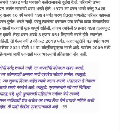
्हणजे 1972 पर्यंत पावसाने बळीराजाकडे दुर्लक्ष केले. परिणामी उभ्या
क्त 75 टक्के सरासरी धरण भरले होते. 1973 ला धरण भरले परंतु 74 ला
त्र सलग 10 वर्षे म्हणजे 1984 पर्यंत धरण क्षेत्रात पाणलोट परिसर पहायला
ुर्णत: भरले नाही. परंतु त्यानंतर दरम्यान पाच वर्षाचा काळ शेतकर्यांच्या
95 साली धरणाची भूक अपुर्ण राहिली. कारण त्यावेळी 9 हजार 498 दलघफुट
वर झाली. तेव्हा धरण अवघे 8 हजार 851 टिएमसी भरले होते. त्यानंतर
ली. ती गेल्या वर्षी 3 ऑगस्ट 2019 पर्यंत. अशा पद्धतीने 43 वर्षात धरण
टेंबर 2021 रोजी 11 वा. तांत्रीकदृष्ट्या भरले आहे. खरंतर 2009 मध्ये
ट महिन्याच्या आधी एकदाही धरण भरल्याची इतिहासात नोंद नाही.
कोणी वर्तवू शकले नाही. ना आपत्तीची कोणाला खबर असते.
 तर कोणत्याही क्षणाला पाणी प्रवरेत सोडावे लागेल. त्यामुळे,
्या सुचना दिल्या आहेत त्यांचे पालन करावे. भंडारदरा ते नेवासा
सतर्क राहणे गरजेचे आहे. त्यामुळे, प्रशासनाने जी गावे निच्छित
ठवू नये, धुणे धुण्यासाठी महिलांना नदीवर येणे टाळावे,
े. फार नदीकाठी शेत असेल तर त्यात पिक घेणे टाळले पाहिजे अशी
हेत. ती यादी देखील प्रशासनाकडे आहे.