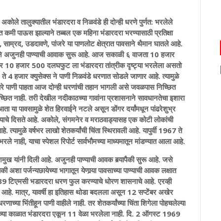
तालुक्यातील भंडारदरा व निळवंडे ही दोन्ही धरणे पुर्णत: भरलेले
ात कमी पाऊस झाल्याने तब्बल एक महिना भंडारदरा भरण्यासाठी प्रतिक्षा
साम्रद, उडदावणे, पांजरे या पाणलोट क्षेत्रात पावसाने थैमान घातले आहे.
नफुटने अजुनही पाण्याची आवाक सुरू आहे. आज सकाळी ६ वाजता 10 हजार
र 10 हजार 500 दलघफुट ला भंडारदरा तांत्रीक दृष्ट्या भरलेला असतो
4 हजार क्युसेक्स ने पाणी निळवंडे धरणात सोडले जाणार आहे. त्यामुळे
णारे पाणी पाहता आज दोन्ही धरणांची तहान भागली असे जवळपास निच्छित
च्छित नाही. तरी देखील नदीकाठच्या गावांना प्रशासनाने सावधानतेचा इशारा
ता या पावसामुळे शेत हिरवाईने नटले असून डोंगर दर्यांमधून पांढरेशुभ्र
ल्याचे दिसते आहे. अकोले, संगमनेर व मराठवाड्यासह एक कोटी लोकांची
्यामुळे वर्षभर लाखो शेतकर्यांची चिंता स्थिरावली आहे. यापुर्वी 1967 ते
 नाही, याचा स्पेशल रिपोर्ट सार्वभौमच्या माध्यमातून मांडण्यात आला आहे.
ुख यांनी दिली आहे. अजुनही पाण्याची आवक बर्‍यापैकी सुरू आहे. जसे
 अशा पर्जन्यछायेच्या भागातून येणार्‍या पावसाच्या पाण्याची आवक लक्षात
.39 टिएमसी भडारदरा धरण फुल करण्याचे धोरण शासनाचे आहे. एरव्ही
आहे. मात्र, यावर्षी हा इतिहास थोडा बदलला असून 12 सप्टेंबर अखेर
ाच्या भिंतीहून पाणी वाहीले नाही. तर शेतकर्यांच्या चिंता शिगेला पोहचलेल्या
्या काळात भंडारदरा एकून 11 वेळा भरलेला नाही. दि. 2 ऑगस्ट 1969