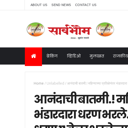
ABOUT US
SEND NEWS
CONTACT US
ब्रेकिंग
व्हिडिओ
मुलाखत
राजकीय
Home
/
Unlabelled
/
आनंदाची बातमी.! महिन्याच्या प्रतिक्षेनंतर भंडारदा
आनंदाची बातमी.! महिन
भंडारदारा धरण भरले.!