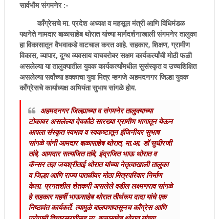
सार्वभौम संगमनेर :-
कॉंग्रेसचे मा. प्रदेश अध्यक्ष व महसूल मंत्री आणि विधिमंडळ
पक्षनेते नामदार बाळासाहेब थोरात यांच्या मार्गदर्शनाखाली संगमनेर तालुका
हा विकासातून वैभवाकडे वाटचाल करत आहे. सहकार, शिक्षण, ग्रामीण
विकास, व्यापार, दुग्ध व्यवसाय याचबरोबर सक्षम कार्यकर्त्यांची मोठी फळी
असलेल्या या तालुक्यातील युवक कार्यकर्त्यांमधील सुसंस्कृत व उच्चशिक्षित
असलेल्या सर्वांच्या हक्काचा युवा मित्र म्हणजे अहमदनगर जिल्हा युवक
कॉंग्रेसचे कार्याध्यक्ष अभियंता सुभाष सांगळे होय.
अहमदनगर जिल्ह्याच्या व संगमनेर तालुक्याच्या
टोकावर असलेल्या देवकौठे सारख्या ग्रामीण भागातून येऊन
आपला संस्कृत स्वभाव व स्वकष्टातून इंजिनीयर सुभाष
सांगळे यांनी आमदार बाळासाहेब थोरात, मा.आ. डॉ सुधीरजी
तांबे, आमदार सत्यजित तांबे, इंद्रजित भाऊ थोरात व
कॅन्सर तज्ञ जयश्रीताई थोरात यांच्या नेतृत्वाखाली तालुका
व जिल्हा आणि राज्य पातळीवर मोठा मित्रपरिवार निर्माण
केला. प्रगतशील शेतकरी असलेले वडील लक्ष्मणराव सांगळे
हे सहकार महर्षी भाऊसाहेब थोरात तीर्थरूप दादा यांचे एक
निष्ठावंत कार्यकर्ते. त्यामुळे बालपणापासूनच कॉंग्रेस आणि
पुरोगामी विचारसरणीसह ना. बाळासाहेब थोरात यांच्या