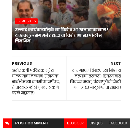
CRIME STORY
उन्माद कार्यकर्त्यांमुळे ना.विखे व आ. खताळ बदनाम.!
दहशतमुक्त संगमनेर शब्दाचा विरोधाभास.! पोलीस
चिनभिन.!
PREVIOUS
NEXT
अखेर कृषी पर्यवेक्षक सुरेश
वा रं गड्या.! बिबट्याच्या मिशा व
घोलप यांचे निलंबन, रोखठोक
नख्यांची तस्करी.! हिवरगावात
सार्वभौमच्या बातमीचा इम्पॅक्ट,
बिबट्या मयत, चंदनापुरीची टोळी
ते चावटळ फोटो गृपवर टाकणे
गजाआड.! जादुटोण्याचा संशय.!
पडले महागात.!
POST
COMMENT
BLOGGER
DISQUS
FACEBOOK