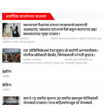
सर्वाधिक वाचलेल्या बातम्या
व्याजाच्या पैशाांना तगादा लावल्याने तरुणाची
आत्महत्या, चक्रवाढ व्याजाने पैसे वसुल करणाऱ्या सहा
सावकारांवर गुन्हा दाखल.!
सह्याद्री सार्वभौम (संगमनेर) :- संगमनेर शहरालगत असणाऱ्या घुलेवाडी परिसरात एका
व्यक्तीच्या पत्नीला कॅन्सर झाल्याने...
त्या ओसिफिकेशन टेस्टनुसार तो आरोपी अल्पवयीनच.!
पोलीस अधिकारी सैरभैर, निलंबनाची टांगती कुऱ्हाड.!
सार्वभौम (संगमनेर) :- संगमनेर शहर पोलिसांनी एका
दरोड्याच्या तयारीत असणाऱ्या गुन्ह्यात एका अल्पवयीन मुलास ताब्य...
ब्रेकींग
ब्रेकींग
ब्रेकिंग
ब्रेकींग
बाप रे.! 12 वर्षाचा मुलगा 20 वर्षाचा समजून पोलिसांनी
जेलमध्ये टाकला.! पाच महिन्यांपासून तो जेलमध्ये