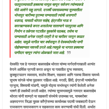
पाठपुराव्यासाठी हक्काचा माणूस म्हणून सर्वजण त्यांच्याकडे
मोठे आशेने पाहू लागले. दरवर्षी पावसाळ्याच्या सुरुवातीला
भोजापुर चारीच्या पुराच्या पाण्यासाठी त्यांची असणारी
धडपड, यासाठी थोरात साहेब, इंद्रजीत भाऊ व
कारखान्याकडे करत असलेल्या सातत्याने पाठपुरावा आणि
निमोन व तळेगाव गटातील युवकांचे पाठबळ, तसेच या
पाण्यासाठी अनेक रात्री-रात्री ते या चारीवर जागून काढत
आहेत. यामुळे मागील चार वर्षापासून ते देवकवठेपर्यंत पाणी
पोहोचवण्यात यशस्वी ठरले आहे.त्यामुळे या भागात हक्काचा
पाणीदार म्हणून त्यांना ओळखले जात आहे.
देवकौठे गाव हे नामदार बाळासाहेब थोरात यांच्या मार्गदर्शनाखाली अत्यंत
वेगाने आर्थिक प्रगती करत असून या गावातील दुग्ध व्यवसाय,
कुक्कुटपालन व्यवसाय, शालेय शिक्षण, सहकार आणि गावचा विकास यामध्ये
सुभाष सांगळे यांचा पुढाकार राहिला आहे. मराठी, हिंदी, इंग्रजी भाषांवरील
प्रभुत्व, विषयाची मांडणी, यामुळे मोठ्या सभांमधून त्यांनी केलेली अनेक
भाषणे ही लक्षवेधी ठरली आहेत. त्यांच्या सुस्वभावामुळे नामदार बाळासाहेब
थोरात यांनी शाम्प्रो या सहकारी संस्थेचे उपाध्यक्ष पद, याचबरोबर
अहमदनगर जिल्हा युवक कॉंग्रेसच्या कार्याध्यक्ष पदाची जबाबदारी देऊन
राजकारण समाजकारण व सहकारात काम करण्याची संधी दिली. अर्थात