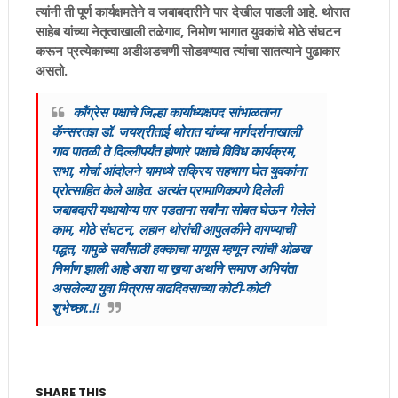
त्यांनी ती पूर्ण कार्यक्षमतेने व जबाबदारीने पार देखील पाडली आहे. थोरात
साहेब यांच्या नेतृत्वाखाली तळेगाव, निमोण भागात युवकांचे मोठे संघटन
करून प्रत्येकाच्या अडीअडचणी सोडवण्यात त्यांचा सातत्याने पुढाकार
असतो.
कॉंग्रेस पक्षाचे जिल्हा कार्याध्यक्षपद सांभाळताना
कॅन्सरतज्ञ डॉ. जयश्रीताई थोरात यांच्या मार्गदर्शनाखाली
गाव पातळी ते दिल्लीपर्यंत होणारे पक्षाचे विविध कार्यक्रम,
सभा, मोर्चा आंदोलने यामध्ये सक्रिय सहभाग घेत युवकांना
प्रोत्साहित केले आहेत. अत्यंत प्रामाणिकपणे दिलेली
जबाबदारी यथायोग्य पार पडताना सर्वांना सोबत घेऊन गेलेले
काम, मोठे संघटन, लहान थोरांची आपुलकीने वागण्याची
पद्धत, यामुळे सर्वांसाठी हक्काचा माणूस म्हणून त्यांची ओळख
निर्माण झाली आहे अशा या खर्‍या अर्थाने समाज अभियंता
असलेल्या युवा मित्रास वाढदिवसाच्या कोटी-कोटी
शुभेच्छा..!!
SHARE THIS