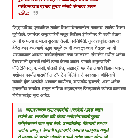
व्यक्तिमत्त्वाचा प्रभाव सुभाष सांगळे यांच्यावर कायम
राहिला.
जिल्हा परिषद प्राथमिक शाळेत शिक्षण घेतल्यानंतर गावातच शालेय शिक्षण
पूर्ण केले. त्यानंतर अमृतवाहिनी मधून सिव्हिल इंजिनीयर ही पदवी घेऊन
त्यांनी आपल्या कामाला सुरुवात केली. नवनिर्मिती, गुणवत्तापूर्वक काम व
वेळेत काम करण्याची पद्धत यामुळे त्यांनी कन्स्ट्रक्शन क्षेत्रात अगदी
अल्पकाळात आपल्या कार्यकर्तृत्वाचा ठसा उमटवला. संगमनेर मधील अनेक
वैभवशाली इमारती त्यांनी उभ्या केल्या आहेत. यामध्ये अमृतवाहिनी
पॉलिटेक्निक, फार्मसी, शेतकी संघ, सह्याद्री महाविद्यालयाचे विज्ञान भवन,
यशोधन कार्यालयासमोरील टॉप टेन बिल्डिंग, ते कारखाना ऑफिसचे
नव्याने होत असलेले अद्यावत कार्यालय, शासकीय इमारती, अशा अनेक
इमारतींचा समावेश असून नाशिक अहमदनगर जिल्ह्यामध्ये त्यांच्या कामाच्या
विविध साईट सुरू आहेत.
कामाबरोबरच समाजकार्याची असलेली आवड यातून
त्यांनी आ. सत्यजित तांबे यांच्या मार्गदर्शनाखाली युवक
कॉंग्रेसमध्ये काम सुरू केले. उच्चशिक्षित, मीतभाषी स्वभाव
सर्वांना समजून घेण्याची पद्धत आणि कामाचा पाठपुरावा यामुळे
ते युवकांमध्ये अत्यंत लोकप्रिय झाले तसेच लहान थोरांमध्ये