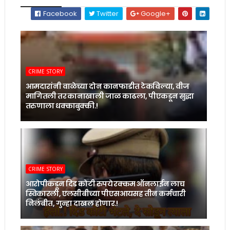
Facebook
Twitter
Google+
CRIME STORY
आमदारांनी वाळेच्या दोन कानफाडीत टेकविल्या, वीज
मागितली तर कानाखाली जाळ काढला, पीएकडून सुद्धा
तरुणाला धक्काबुक्की.!
CRIME STORY
आरोपीकडून दिड कोटी रुपये रक्कम ऑनलाईन लाच
स्विकारली, एलसीबीच्या पीएसआयसह तीन कर्मचारी
निलंबीत, गुन्हा दाखल होणार.!